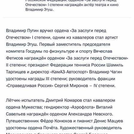
Российской Федерации. Орденом «За заслуги перед
Отечеством» I степени награждён актёр театра и кино
Владимир Этуш.
Владимир Путин вручил ордена «За заслуги перед
Отечеством» I степени, одним из кавалеров стал артист
Владимир Этуш. Первый заместитель председателя
комитета Госдумы по физкультуре и спорту Вячеслав
Фетисов награждён орденом «За заслуги перед Отечеством»
II степени; президент Федерации тенниса России Шамиль
Тарпищев и директор «КамАЗ-Автоспорт» Владимир Чагин
удостоены награды III степени; руководитель фракции
«Справедливая Россия» Сергей Миронов – IV степени.
Лётчик-испытатель Дмитрий Комаров стал кавалером
ордена Мужества; гендиректор «Аэрофлота» Виталий
Савельев награждён орденом Александра Невского.
Путешественник Фёдор Конюхов и пианист Денис Мацуев
удостоены ордена Почёта. Художественный руководитель