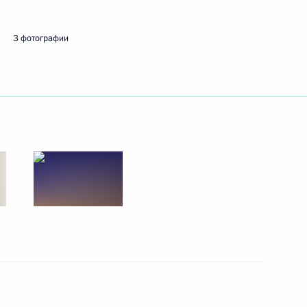
3 фотографии
ть следующие материалы
 кругов России и Австрии
7
7м
Себастианом Курцем
10
10м
и Александром Ван дер
16
22м