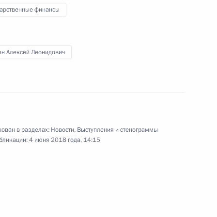
дарственные финансы
ин Алексей Леонидович
у ORF
3
53м
палаты Алексеем Кудриным
ован в разделах:
Новости
,
Выступления и стенограммы
3
бликации:
4 июня 2018 года, 14:15
вам ребёнка Анной
4