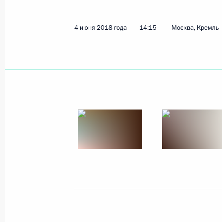
4 июня 2018 года
14:15
Москва, Кремль
Показа
Встреча с представителями деловых
5 июня 2018 года, 21:25
Вена
Переговоры с канцлером Австрии 
5 июня 2018 года, 18:30
Вена
Переговоры с Президентом Австри
Белленом