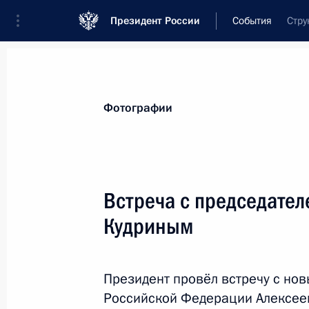
Президент России
События
Стру
Президент
Администрация
Государст
Новости
Стенограммы
Поездки
Те
Фотографии
Рубрикация материалов
Все материалы
Встреча с председател
Послания Федеральному Собранию
Кудриным
Заявления по важнейшим вопросам
Совещания, заседания, рабочие встречи
Президент провёл встречу с но
Речи и обращения
Российской Федерации Алексее