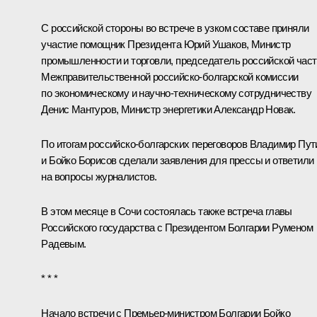
С российской стороны во встрече в узком составе приняли
участие помощник Президента
Юрий Ушаков
, Министр
промышленности и торговли, председатель российской част
Межправительственной российско-болгарской комиссии
по экономическому и научно-техническому сотрудничеству
Денис Мантуров
, Министр энергетики
Александр Новак
.
По итогам российско-болгарских переговоров Владимир Пут
и Бойко Борисов сделали заявления для прессы и ответили
на вопросы журналистов.
В этом месяце в Сочи состоялась также
встреча
главы
Российского государства с Президентом Болгарии
Руменом
Радевым
.
* * *
Начало встречи с Премьер-министром Болгарии Бойко