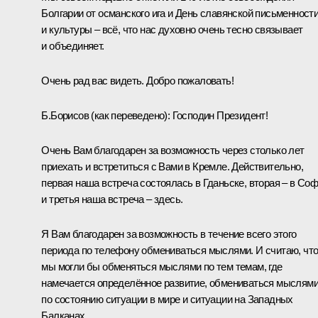
Болгарии от османского ига и День славянской письменност
и культуры – всё, что нас духовно очень тесно связывает
и объединяет.
Очень рад вас видеть. Добро пожаловать!
Б.Борисов
(как переведено)
:
Господин Президент!
Очень Вам благодарен за возможность через столько лет
приехать и встретиться с Вами в Кремле. Действительно,
первая наша встреча состоялась в Гданьске, вторая – в Со
и третья наша встреча – здесь.
Я Вам благодарен за возможность в течение всего этого
периода по телефону обмениваться мыслями. И считаю, чт
мы могли бы обменяться мыслями по тем темам, где
намечается определённое развитие, обмениваться мыслям
по состоянию ситуации в мире и ситуации на Западных
Балканах.