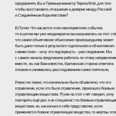
предпринять Вы и Премьер-министр Тереза Мэй, для того
чтобы восстановить отношения и доверие между Россией
и Соединённым Королевством?
В.Путин:
Что касается этого малоприятного события,
то в целом мы уже неоднократно высказывались на этот счё
что самое объективное объяснение произошедшему может
быть дано только в результате тщательного и объективного
совместного – хочу это подчеркнуть – расследования. Мы
с самого начала предложили работать по этому направлени
вместе, но, как Вам известно, британская сторона ответила
отказом и занималась расследованием самостоятельно.
Известно также, что изначально было объявлено, что это
отравление, если это было отравление, произошло боевым
отравляющим веществом. Я уже на этот счёт говорил, хочу
повторить ещё раз: я не специалист по боевым отравляющи
веществам, но, насколько я себе представляю, если
применяется боевое отравляющее вещество, то жертвы это