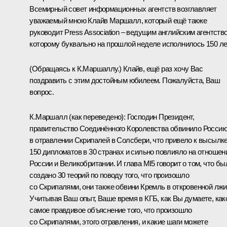
Всемирный совет информационных агентств возглавляет
уважаемый мною Клайв Маршалл, который ещё также
руководит Press Association – ведущим английским агентств
которому буквально на прошлой неделе исполнилось 150 ле
(Обращаясь к К.Маршаллу.)
Клайв, ещё раз хочу Вас
поздравить с этим достойным юбилеем. Пожалуйста, Ваш
вопрос.
К.Маршалл
(как переведено)
:
Господин Президент,
правительство Соединённого Королевства обвинило Росси
в отравлении Скрипалей в Солсбери, что привело к высылк
150 дипломатов в 30 странах и сильно повлияло на отношен
России и Великобритании. И глава MI5 говорит о том, что бы
создано 30 теорий по поводу того, что произошло
со Скрипалями, они также обвини Кремль в откровенной лжи
Учитывая Ваш опыт, Ваше время в КГБ, как Вы думаете, как
самое правдивое объяснение того, что произошло
со Скрипалями, этого отравления, и какие шаги можете