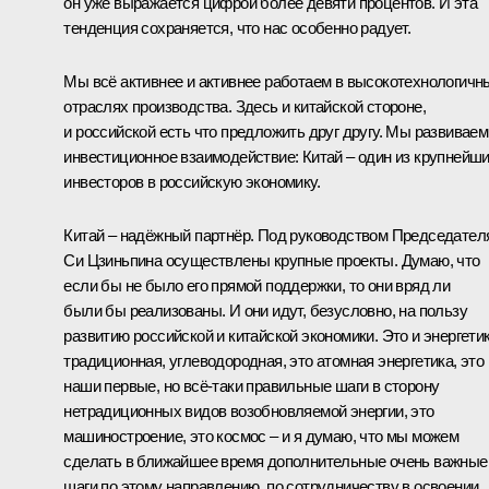
он уже выражается цифрой более девяти процентов. И эта
тенденция сохраняется, что нас особенно радует.
Мы всё активнее и активнее работаем в высокотехнологичн
отраслях производства. Здесь и китайской стороне,
и российской есть что предложить друг другу. Мы развиваем
инвестиционное взаимодействие: Китай – один из крупнейш
инвесторов в российскую экономику.
Китай – надёжный партнёр. Под руководством Председател
Си Цзиньпина осуществлены крупные проекты. Думаю, что
если бы не было его прямой поддержки, то они вряд ли
были бы реализованы. И они идут, безусловно, на пользу
развитию российской и китайской экономики. Это и энергети
традиционная, углеводородная, это атомная энергетика, это
наши первые, но всё‑таки правильные шаги в сторону
нетрадиционных видов возобновляемой энергии, это
машиностроение, это космос – и я думаю, что мы можем
сделать в ближайшее время дополнительные очень важные
шаги по этому направлению, по сотрудничеству в освоении