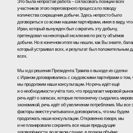
Это была непростая работа – согласовать позиции всех
участников этого переговорного процесса по поводу
количества сокращения добычи. Здесь непросто было
договориться со всеми нашими партнёрами, имея в виду, что
Иран, который вынужден был сократить эту добычу,
претендовал на некоторый эксклюзив по росту объёмов
добычи. Но в конечном итоге мы нашли, как Вы знаете, бала
который устраивал всех, и результат был положительным д
всех.
Мы и до решения Президента Трампа о выходе из сделки
с Ираном договаривались с саудовскими партнёрами о том, 
мы продолжим наши консультации. Но речь идёт ещё
и о необходимости учёта того, что предлагает мировой рынок
речь идёт о запасах, которые потихонечку съедались миров
экономикой, речь идёт об увеличении потребления. Мы все 
факторы вместе учитывали и договорились, что мы будем
продолжать наши консультации. Откровенно говоря, мы
и не планировали сохранять все наши предыдущие
договорённости, во всяком случае, в полном объёме.