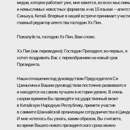
медиа, которое работает уже, мне кажется, во всех мыслим
и немыслимых новостных форматах и на 15 языках – агентс
Синьхуа, Китай. Впервые в нашей встрече принимает участ
главный редактор агентства господин Хэ Пин.
Пожалуйста, господин Хэ Пин, Вам слово.
Хэ Пин
(как переведено)
:
Господин Президент, во-первых, я
хотел поздравить Вас с переизбранием на новый срок
Президента.
Наши отношения под руководством Председателя Си
Цзиньпина и Вашим руководством постоянно развиваются
и находятся на самом лучшем в истории уровне. В очень
скором времени Вы проведёте государственный визит
в Китайскую Народную Республику, примете участие
в саммите Шанхайской организации сотрудничества в Цинда
И мне хотелось бы узнать, каким образом, Вы считаете,
во время Вашего нового президентского срока можно