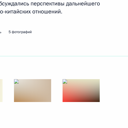
Обсуждались перспективы дальнейшего
о-китайских отношений.
ть следующие материалы
ь
5 фотографий
ам человека Татьяной
2
асть, Ново-Огарёво
Сергеем Собяниным
3