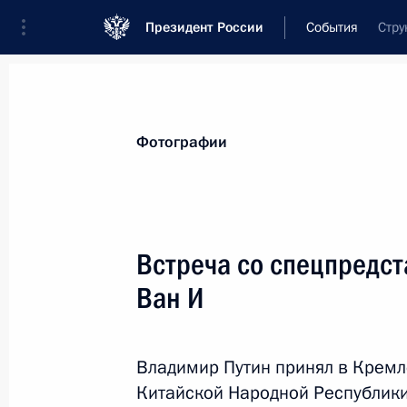
Президент России
События
Стру
Президент
Администрация
Государст
Новости
Стенограммы
Поездки
Те
Фотографии
Рубрикация материалов
Все материалы
Встреча со спецпредс
Послания Федеральному Собранию
Ван И
Заявления по важнейшим вопросам
Совещания, заседания, рабочие встречи
Владимир Путин принял в Кремл
Речи и обращения
Китайской Народной Республики