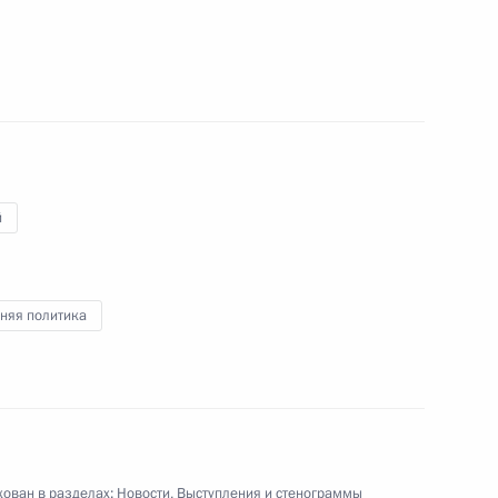
висимых профсоюзов
4
асть, Ново-Огарёво
й
ской области Андреем
3
няя политика
асть, Ново-Огарёво
ован в разделах:
Новости
,
Выступления и стенограммы