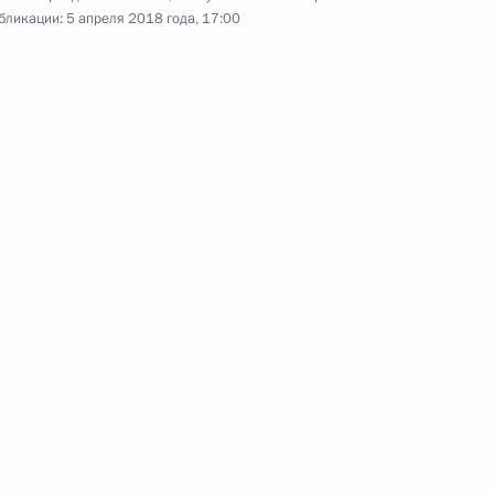
ми космической отрасли
2
9м
бликации:
5 апреля 2018 года, 17:00
грамот
23
25м
льства Дмитрием Медведевым
3