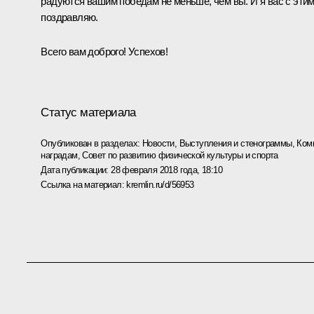
радуются вашим победам не меньше, чем вы. И я вас с эти
поздравляю.
Всего вам доброго! Успехов!
Статус материала
Опубликован в разделах:
Новости
,
Выступления и стенограммы
,
Ком
наградам
,
Совет по развитию физической культуры и спорта
Дата публикации:
28 февраля 2018 года, 18:10
Ссылка на материал:
kremlin.ru/d/56953