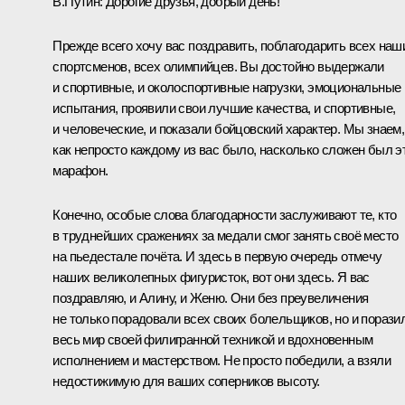
В.Путин:
Дорогие друзья, добрый день!
Прежде всего хочу вас поздравить, поблагодарить всех наш
спортсменов, всех олимпийцев. Вы достойно выдержали
и спортивные, и околоспортивные нагрузки, эмоциональные
испытания, проявили свои лучшие качества, и спортивные,
и человеческие, и показали бойцовский характер. Мы знаем,
как непросто каждому из вас было, насколько сложен был э
марафон.
Конечно, особые слова благодарности заслуживают те, кто
в труднейших сражениях за медали смог занять своё место
на пьедестале почёта. И здесь в первую очередь отмечу
наших великолепных фигуристок, вот они здесь. Я вас
поздравляю, и Алину, и Женю. Они без преувеличения
не только порадовали всех своих болельщиков, но и порази
весь мир своей филигранной техникой и вдохновенным
исполнением и мастерством. Не просто победили, а взяли
недостижимую для ваших соперников высоту.