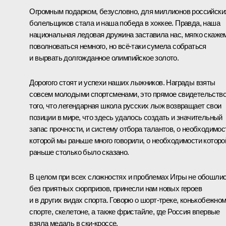
Огромным подарком, безусловно, для миллионов российски
болельщиков стала и наша победа в хоккее. Правда, наша
национальная ледовая дружина заставила нас, мягко скаже
поволноваться немного, но всё-таки сумела собраться
и вырвать долгожданное олимпийское золото.
Дорогого стоят и успехи наших лыжников. Награды взяты
совсем молодыми спортсменами, это прямое свидетельств
того, что легендарная школа русских лыж возвращает свои
позиции в мире, что здесь удалось создать и значительный
запас прочности, и систему отбора талантов, о необходимос
которой мы раньше много говорили, о необходимости которо
раньше столько было сказано.
В целом при всех сложностях и проблемах Игры не обошли
без приятных сюрпризов, принесли нам новых героев
и в других видах спорта. Говорю о шорт-треке, конькобежно
спорте, скелетоне, а также фристайле, где Россия впервые
взяла медаль в ски-кроссе.