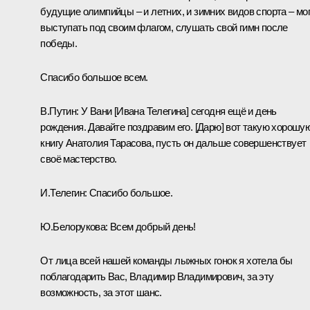
будущие олимпийцы – и летних, и зимних видов спорта – мо
выступать под своим флагом, слушать свой гимн после
победы.
Спасибо большое всем.
В.Путин:
У Вани [Ивана Телегина] сегодня ещё и день
рождения. Давайте поздравим его. [Дарю] вот такую хорошу
книгу Анатолия Тарасова, пусть он дальше совершенствует
своё мастерство.
И.Телегин:
Спасибо большое.
Ю.Белорукова:
Всем добрый день!
От лица всей нашей команды лыжных гонок я хотела бы
поблагодарить Вас, Владимир Владимирович, за эту
возможность, за этот шанс.