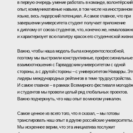
в первую очередь умение работать в команде, волонтёрский
опыт, коммуникативные навыки, в том числе на иностранном
языке, весь лидерский потенциал. А самое главное, что при
завершении университета студент получает приложение
к диплому от союза студентов, что, конечно же, немаловажн
и характеризует всю палитру красок его студенческой жизни
Важно, чтобы наша модель была конкурентоспособной,
поэтому мы выстроили конструктивные, профессиональные
взаимоотношения с Гарвардским университетом с одной
стороны, а с другой стороны – с университетом Наварры. Эт
лидеры международных рейтингов в теме трудоустройства.
И самое главное – в рамках Всемирного фестиваля молодё
и студентов мы провели целый ряд глобальных проектов.
Важно подчеркнуть, что наш опыт во многом уникален.
Самое ценное из всего того, что я сказал, – мы готовы
транслировать наш опыт в другие российские университеты.
Мы искреннее верим, что эта инициатива послужит