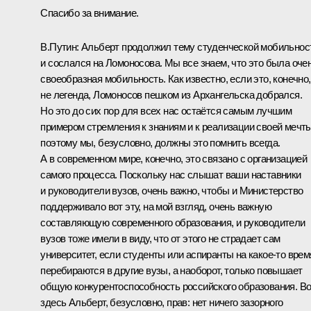
Спасибо за внимание.
В.Путин:
Альберт продолжил тему студенческой мобильнос
и сослался на Ломоносова. Мы все знаем, что это была оче
своеобразная мобильность. Как известно, если это, конечно,
не легенда, Ломоносов пешком из Архангельска добрался.
Но это до сих пор для всех нас остаётся самым лучшим
примером стремления к знаниям и к реализации своей мечты
поэтому мы, безусловно, должны это помнить всегда.
А в современном мире, конечно, это связано с организацией
самого процесса. Поскольку нас слышат ваши наставники
и руководители вузов, очень важно, чтобы и Министерство
поддерживало вот эту, на мой взгляд, очень важную
составляющую современного образования, и руководители
вузов тоже имели в виду, что от этого не страдает сам
университет, если студенты или аспиранты на какое-то врем
перебираются в другие вузы, а наоборот, только повышает
общую конкурентоспособность российского образования. Во
здесь Альберт, безусловно, прав: нет ничего зазорного