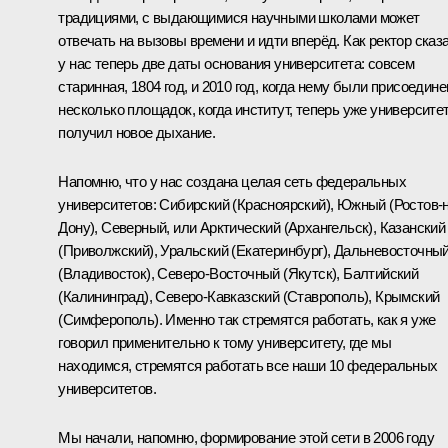
традициями, с выдающимися научными школами может
отвечать на вызовы времени и идти вперёд. Как ректор сказа
у нас теперь две даты основания университета: совсем
старинная, 1804 год, и 2010 год, когда нему были присоедин
несколько площадок, когда институт, теперь уже университет
получил новое дыхание.
Напомню, что у нас создана целая сеть федеральных
университетов: Сибирский (Красноярский), Южный (Ростов-н
Дону), Северный, или Арктический (Архангельск), Казанский
(Приволжский), Уральский (Екатеринбург), Дальневосточны
(Владивосток), Северо-Восточный (Якутск), Балтийский
(Калининград), Северо-Кавказский (Ставрополь), Крымский
(Симферополь). Именно так стремятся работать, как я уже
говорил применительно к тому университету, где мы
находимся, стремятся работать все наши 10 федеральных
университетов.
Мы начали, напомню, формирование этой сети в 2006 году