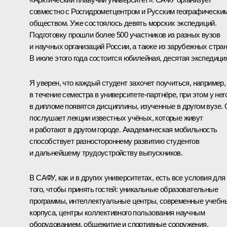
совместно с Росгидрометцентром и Русским географически
обществом. Уже состоялось девять морских экспедиций.
Подготовку прошли более 500 участников из разных вузов
и научных организаций России, а также из зарубежных стран
В июле этого года состоится юбилейная, десятая экспедици
Я уверен, что каждый студент захочет поучиться, например,
в течение семестра в университете-партнёре, при этом у нег
в дипломе появятся дисциплины, изученные в другом вузе. 
послушает лекции известных учёных, которые живут
и работают в другом городе. Академическая мобильность
способствует разностороннему развитию студентов
и дальнейшему трудоустройству выпускников.
В САФУ, как и в других университетах, есть все условия для
того, чтобы принять гостей: уникальные образовательные
программы, интеллектуальные центры, современные учебн
корпуса, центры коллективного пользования научным
оборудованием, общежитие и спортивные сооружения.