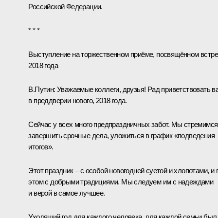
Российской Федерации.
* * *
Выступление на торжественном при
ё
ме, посвящ
ё
нном встр
2018 года
В.Путин:
Уважаемые коллеги, друзья! Рад приветствовать в
в преддверии нового, 2018 года.
Сейчас у всех много предпраздничных забот. Мы стремимся
завершить срочные дела, уложиться в график «подведения
итогов».
Этот праздник – с особой новогодней суетой и хлопотами, и 
этом с добрыми традициями. Мы следуем им с надеждами
и верой в самое лучшее.
Уходящий год для каждого человека, для каждой семьи был