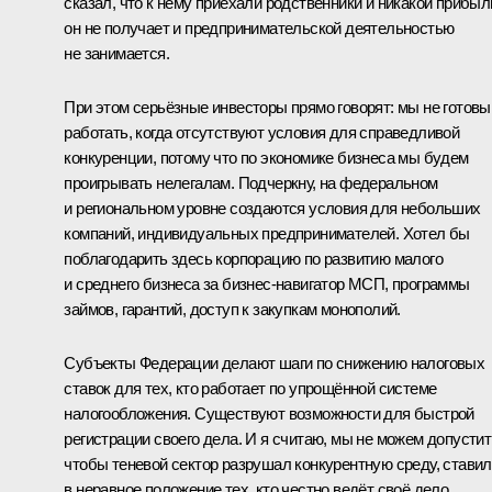
сказал, что к нему приехали родственники и никакой прибыл
он не получает и предпринимательской деятельностью
не занимается.
При этом серьёзные инвесторы прямо говорят: мы не готовы
работать, когда отсутствуют условия для справедливой
конкуренции, потому что по экономике бизнеса мы будем
проигрывать нелегалам. Подчеркну, на федеральном
и региональном уровне создаются условия для небольших
компаний, индивидуальных предпринимателей. Хотел бы
поблагодарить здесь корпорацию по развитию малого
и среднего бизнеса за бизнес-навигатор МСП, программы
займов, гарантий, доступ к закупкам монополий.
Субъекты Федерации делают шаги по снижению налоговых
ставок для тех, кто работает по упрощённой системе
налогообложения. Существуют возможности для быстрой
регистрации своего дела. И я считаю, мы не можем допустит
чтобы теневой сектор разрушал конкурентную среду, ставил
в неравное положение тех, кто честно ведёт своё дело.