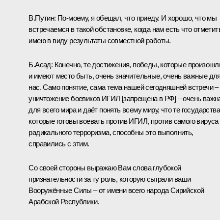
В.Путин:
По-моему, я обещал, что приеду. И хорошо, что мы
встречаемся в такой обстановке, когда нам есть что отметит
имею в виду результаты совместной работы.
Б.Асад:
Конечно, те достижения, победы, которые произошл
и имеют место быть, очень значительные, очень важные дл
нас. Само понятие, сама тема нашей сегодняшней встречи –
уничтожение боевиков ИГИЛ [запрещена в РФ] – очень важн
для всего мира и даёт понять всему миру, что те государства
которые готовы воевать против ИГИЛ, против самого вируса
радикального терроризма, способны это выполнить,
справились с этим.
Со своей стороны выражаю Вам слова глубокой
признательности за ту роль, которую сыграли ваши
Вооружённые Силы – от имени всего народа Сирийской
Арабской Республики.