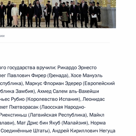
ких учителей
4
6м
сии
го государства вручили: Рикардо Эрнесто
лег Павлович Фирер (Гренада), Хосе Мануэль
го конкурса «Учитель года –
5
3м
спублика), Маркус Флориан Эдерер (Европейский
ублика Замбия), Ахмед Салем аль-Вахейши
ньес Рубио (Королевство Испания), Леонидас
пхет Пхетворасак (Лаосская Народно-
Риекстиньш (Латвийская Республика), Майкл
ави), Мат Дрис бин Якуб (Малайзия), Норма
еговоров в расширенном
6
 Соединённые Штаты), Андрей Кириллович Негуца