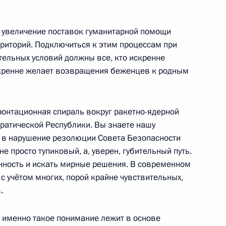
менистана Гурбангулы
1
 увеличение поставок гуманитарной помощи
риторий. Подключиться к этим процессам при
ельных условий должны все, кто искренне
искренне желает возвращения беженцев к родным
ронтационная спираль вокруг ракетно-ядерной
10
13м
атической Республики. Вы знаете нашу
 в нарушение резолюции Совета Безопасности
е просто тупиковый, а, уверен, губительный путь.
нность и искать мирные решения. В современном
 учётом многих, порой крайне чувствительных,
оссийско-гвинейских
1
11м
.
ласть, Ново-Огарёво
 именно такое понимание лежит в основе