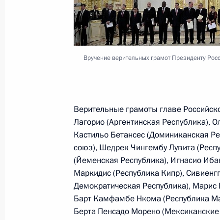
5 октября 2017 года, четверг
Владимир Путин поздравил российс
Вручение верительных грамот Президенту Рос
с профессиональным праздником
5 октября 2017 года, 19:00
Москва
Верительные грамоты главе Российско
Лагорио (Аргентинская Республика), О
Встреча с лауреатами Всероссийско
Кастильо Бетансес (Доминиканская Ре
2017»
союз), Шедрек Чингембу Лувита (Респ
5 октября 2017 года, 18:50
Москва
(Йеменская Республика), Игнасио Иба
Маркидис (Республика Кипр), Сивиенг
Демократическая Республика), Марис 
Барт Камфамбе Нкома (Республика Мал
Начало российско-саудовских пер
Берта Пенсадо Морено (Мексиканские
составе