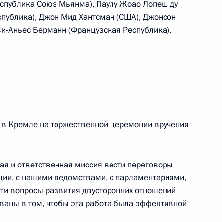
еспублика Союз Мьянма), Паулу Жоао Лопеш ду
спублика), Джон Мид Хантсман (США), Джонсон
ви-Аньес Берманн (Французская Республика),
кой Аравии Сальманом Бен
1
х в Кремле на торжественной церемонии вручения
ры
4
ая и ответственная миссия вести переговоры
ции, с нашими ведомствами, с парламентариями,
ти вопросы развития двусторонних отношений
ованы в том, чтобы эта работа была эффективной
сийская энергетическая
:
10