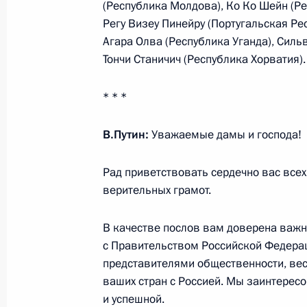
(Республика Молдова), Ко Ко Шейн (Р
5 октября 2017 года, 14:45
Москва, Кремль
Регу Визеу Пинейру (Португальская Ре
Агара Олва (Республика Уганда), Силь
Тончи Станичич (Республика Хорватия).
Начало беседы с Королём Саудовс
Абдель Азизом Аль Саудом
* * *
5 октября 2017 года, 13:40
Москва, Кремль
В.Путин:
Уважаемые дамы и господа!
Рад приветствовать сердечно вас все
4 октября 2017 года, среда
верительных грамот.
Российско-венесуэльские перегово
В качестве послов вам доверена важн
4 октября 2017 года, 19:00
Москва, Кремль
с Правительством Российской Федера
представителями общественности, вес
ваших стран с Россией. Мы заинтерес
Пленарное заседание форума «Рос
и успешной.