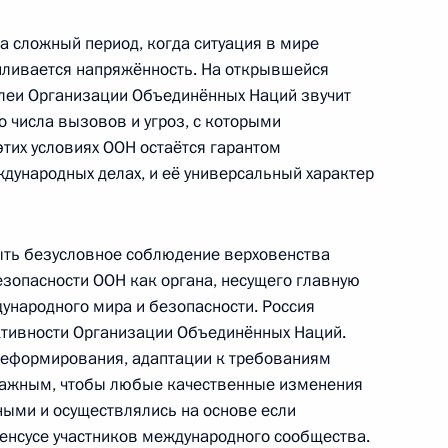
а сложный период, когда ситуация в мире
силивается напряжённость. На открывшейся
блеи Организации Объединённых Наций звучит
о числа вызовов и угроз, с которыми
тих условиях ООН остаётся гарантом
ждународных делах, и её универсальный характер
азвитию физической культуры
21
43м
а оргкомитета «Россия-2018»
ыть безусловное соблюдение верховенства
езопасности ООН как органа, несущего главную
ународного мира и безопасности. Россия
тивности Организации Объединённых Наций.
м
1
еформирования, адаптации к требованиям
 важным, чтобы любые качественные изменения
ыми и осуществлялись на основе если
сенсусе участников международного сообщества.