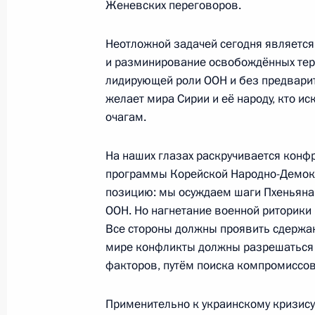
Женевских переговоров.
Начало беседы с Президентом Турк
Неотложной задачей сегодня является
Бердымухамедовым
и разминирование освобождённых тер
2 октября 2017 года, 15:30
Ашхабад
лидирующей роли ООН и без предварит
желает мира Сирии и её народу, кто 
очагам.
28 сентября 2017 года, четверг
На наших глазах раскручивается конф
Российско-турецкие переговоры
программы Корейской Народно-Демокр
позицию: мы осуждаем шаги Пхеньяна
28 сентября 2017 года, 22:30
Анкара
ООН. Но нагнетание военной риторики н
Все стороны должны проявить сдержа
мире конфликты должны разрешаться с
Заявления для прессы по итогам р
факторов, путём поиска компромиссов
переговоров
28 сентября 2017 года, 14:00
Московская об
Применительно к украинскому кризису