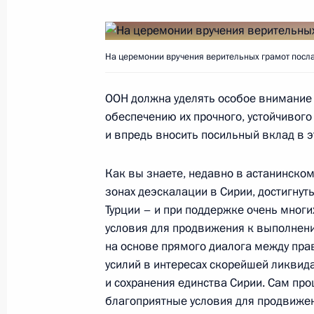
Вручение верительных грамот През
3 октября 2017 года, 14:00
Москва, Кремль
На церемонии вручения верительных грамот посла
2 октября 2017 года, понедельник
ООН должна уделять особое внимание
обеспечению их прочного, устойчивого
Заявления для прессы по итогам р
и впредь вносить посильный вклад в э
переговоров
Как вы знаете, недавно в астанинско
2 октября 2017 года, 17:00
зонах деэскалации в Сирии, достигнуты
Турции – и при поддержке очень многи
условия для продвижения к выполнен
Выступление на российско-туркмен
на основе прямого диалога между пра
в расширенном составе
усилий в интересах скорейшей ликвида
2 октября 2017 года, 16:00
Ашхабад
и сохранения единства Сирии. Сам про
благоприятные условия для продвижен