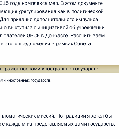
015 года комплекса мер. В этом документе
яющие урегулирования как в политической
. Для придания дополнительного импульса
ской Республики Альфой
11
вно выступила с инициативой об учреждении
блюдателей ОБСЕ в Донбассе. Рассчитываем
ласть, Ново-Огарёво
ие этого предложения в рамках Совета
ми иностранных государств.
 Российской академии наук
4
ласть, Ново-Огарёво
пломатических миссий. По традиции я хотел бы
х с каждым из представляемых вами государств.
ва
6
19м