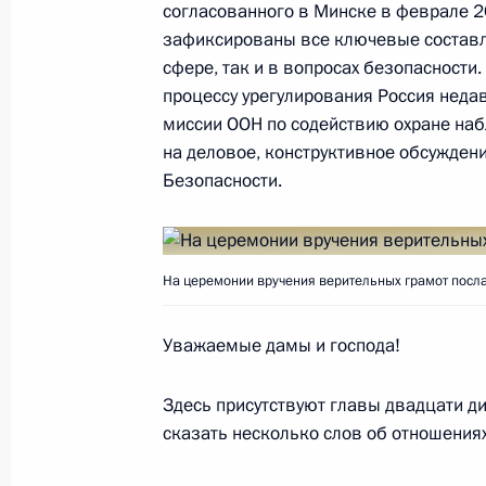
согласованного в Минске в феврале 2
зафиксированы все ключевые составл
сфере, так и в вопросах безопасности
Переговоры с Президентом Гвиней
процессу урегулирования Россия неда
Конде
миссии ООН по содействию охране на
28 сентября 2017 года, 13:50
Московская об
на деловое, конструктивное обсужден
Безопасности.
27 сентября 2017 года, среда
На церемонии вручения верительных грамот посла
Встреча с избранным президентом
Александром Сергеевым
Уважаемые дамы и господа!
27 сентября 2017 года, 19:00
Московская об
Здесь присутствуют главы двадцати ди
сказать несколько слов об отношения
Совещание с членами Правительст