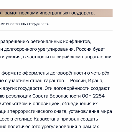
иденту России
35
43м
ми иностранных государств.
 разрешению региональных конфликтов,
 и долгосрочного урегулирования. Россия будет
оссийско-туркменистанских
2
22м
ти усилия, в частности на сирийском направлении.
м формате оформлены договорённости о четырёх
е с участием стран-гарантов – России, Ирана,
х других государств. Эти договорённости создают
ию резолюции Совета Безопасности ООН 2254
истанских переговорах
1
вительством и оппозицией, объединения их
ции террористического очага, установления мира
цесс в столице Казахстана призван создать
ия политического урегулирования в рамках