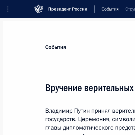
Президент России
События
Стру
Президент
Администрация
Государст
Новости
Стенограммы
Поездки
Те
События
Рубрикация материалов
Все материалы
Вручение верительных
Послания Федеральному Собранию
Заявления по важнейшим вопросам
Владимир Путин принял верител
Совещания, заседания, рабочие встречи
государств. Церемония, симво
Речи и обращения
главы дипломатического предст