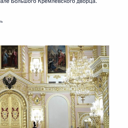
зале Большого Кремлёвского дворца.
ть следующие материалы
ль
биркома Эллой Памфиловой
3
а сельского хозяйства
2
3м
ости