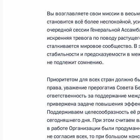
неделя»
Вы возглавляете свои миссии в весьм
4 октября 2017 года, 15:40
Москва
становится всё более неспокойной, у
очередной сессии Генеральной Ассам
искренняя тревога по поводу растущег
3 октября 2017 года, вторник
сталкивается мировое сообщество. В э
стабильности и предсказуемости в ме
Совместное заседание Совета по р
не подлежит сомнению.
и спорта и наблюдательного совет
3 октября 2017 года, 17:45
Москва, Кремль
Приоритетом для всех стран должно б
права, уважение прерогатив Совета Б
ответственность за поддержание межд
привержена задаче повышения эффек
Встреча с Владимиром Васильевы
Поддерживаем целесообразность её р
3 октября 2017 года, 16:40
Москва, Кремль
сегодняшнего дня. При этом считаем
в работе Организации были продуманн
не согласия всех, то при большом кон