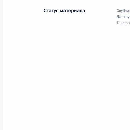
13 сентября 2017 года, 15:20
Сочи
Статус материала
Опублик
Дата пу
Текстов
Встреча с главой Федерации неза
Михаилом Шмаковым
13 сентября 2017 года, 14:45
Сочи
12 сентября 2017 года, вторник
Рабочая встреча с губернатором В
Светланой Орловой
12 сентября 2017 года, 14:30
Московская об