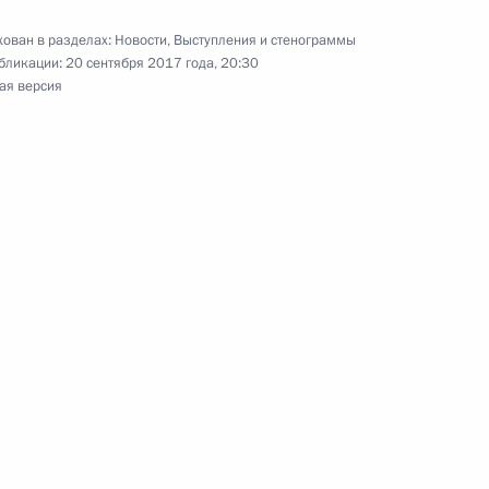
ован в разделах:
Новости
,
Выступления и стенограммы
бликации:
20 сентября 2017 года, 20:30
ая версия
висимых профсоюзов
3
ладимирской области
4
ласть, Ново-Огарёво