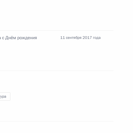
а с Днём рождения
11 сентября 2017 года
Алмазбеком Атамбаевым
4
ра «Сириус»
7
4м
тура
ана Саадом Харири
4