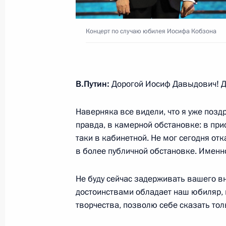
21 сентября 2017 года, четверг
Концерт по случаю юбилея Иосифа Кобзона
Встреча с представителями деловых
21 сентября 2017 года, 15:50
Москва, Крем
В.Путин:
Дорогой Иосиф Давыдович! Д
Наверняка все видели, что я уже поз
20 сентября 2017 года, среда
правда, в камерной обстановке: в при
Концерт по случаю юбилея Иосифа
таки в кабинетной. Не мог сегодня отк
в более публичной обстановке. Именно
20 сентября 2017 года, 20:30
Москва, Крем
Не буду сейчас задерживать вашего в
достоинствами обладает наш юбиляр, н
Встреча с главным раввином Росс
творчества, позволю себе сказать тол
Федерации еврейских общин Алек