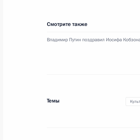
19 сентября 2017 года, 15:20
Москва
Смотрите также
14 сентября 2017 года, четверг
Владимир Путин поздравил Иосифа Кобзон
Встреча с Президентом Киргизии 
14 сентября 2017 года, 14:45
Сочи
13 сентября 2017 года, среда
Посещение образовательного цент
Темы
Куль
13 сентября 2017 года, 21:45
Сочи
Встреча с премьер-министром Лив