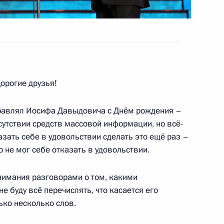
 кругов
5
3м
ль
орогие друзья!
дравлял Иосифа Давыдовича с Днём рождения –
сутствии средств массовой информации, но всё-
 Кобзона
азать себе в удовольствии сделать это ещё раз –
4
4м
 не мог себе отказать в удовольствии.
ль
нимания разговорами о том, какими
е буду всё перечислять, что касается его
ии Берлом Лазаром и главой
5
ько несколько слов.
сандром Бородой