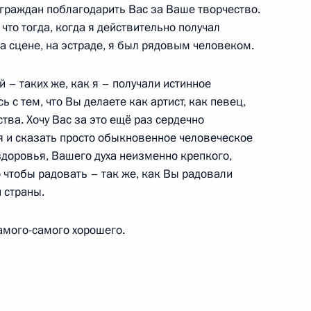
х граждан поблагодарить Вас за Ваше творчество.
ль
 что тогда, когда я действительно получал
на сцене, на эстраде, я был рядовым человеком.
ной организации «ОПОРА
2
 – таких же, как я – получали истинное
 с тем, что Вы делаете как артист, как певец,
ль
ва. Хочу Вас за это ещё раз сердечно
я и сказать просто обыкновенное человеческое
 здоровья, Вашего духа неизменно крепкого,
о чтобы радовать – так же, как Вы радовали
ами регионов
3
33м
 страны.
ль
амого-самого хорошего.
комиссии
10
6м