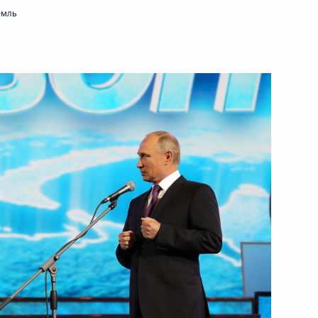
емль
ть следующие материалы
м и Денисом Мантуровым
9
ласть, Ново-Огарёво
о вопросам комплексного
:
13