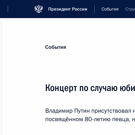
Президент России
События
Стру
Президент
Администрация
Государст
Новости
Стенограммы
Поездки
Те
События
Рубрикация материалов
Все материалы
Концерт по случаю юб
Послания Федеральному Собранию
Заявления по важнейшим вопросам
Владимир Путин присутствовал 
Совещания, заседания, рабочие встречи
посвящённом 80‑летию певца, н
Речи и обращения