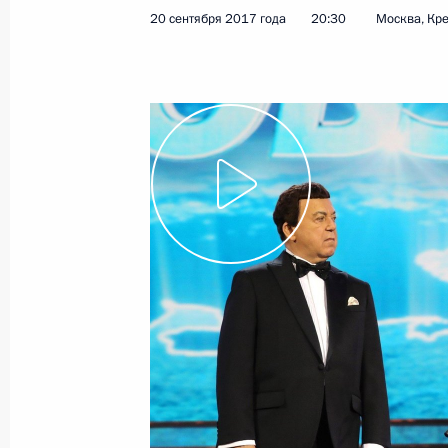
20 сентября 2017 года
20:30
Москва, Кр
Показа
23 сентября 2017 года, суббота
Совещание с Максимом Орешкины
23 сентября 2017 года, 18:00
Московская об
22 сентября 2017 года, пятница
Заседание президиума Госсовета п
развития пассажирских перевозок
22 сентября 2017 года, 18:15
Ульяновск