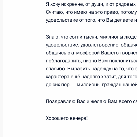
Я хочу искренне, от души, и от рядовы
20 сентября 2017 года, 17:30
Москва, Крем
Считаю, что имею на это право, потому
удовольствие от того, что Вы делаете 
Встреча с президентом обществен
Знаю, что сотни тысяч, миллионы людей
России» Александром Калининым
удовольствие, удовлетворение, общаясь
20 сентября 2017 года, 16:50
Москва, Крем
общаясь с атмосферой Вашего творчест
поблагодарить, низко Вам поклонитьс
спасибо. Выразить надежду на то, что
характера ещё надолго хватит, для тог
Встреча с вновь избранными глав
до сих пор, – миллионы граждан нашей
20 сентября 2017 года, 14:40
Москва, Крем
Поздравляю Вас и желаю Вам всего с
19 сентября 2017 года, вторник
Хорошего вечера!
Заседание Военно-промышленной 