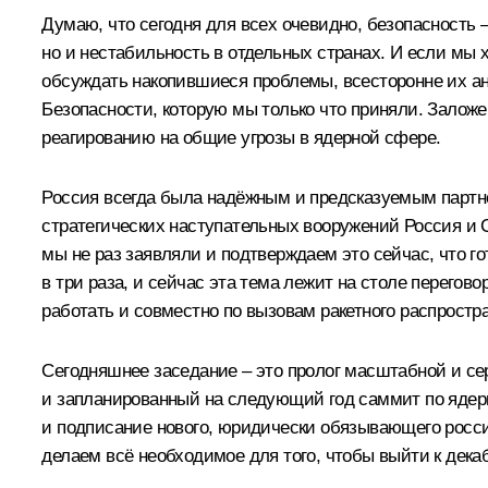
Думаю, что сегодня для всех очевидно, безопасность 
но и нестабильность в отдельных странах. И если мы
обсуждать накопившиеся проблемы, всесторонне их а
Безопасности, которую мы только что приняли. Зало
реагированию на общие угрозы в ядерной сфере.
Россия всегда была надёжным и предсказуемым партнё
стратегических наступательных вооружений Россия и
мы не раз заявляли и подтверждаем это сейчас, что 
в три раза, и сейчас эта тема лежит на столе перего
работать и совместно по вызовам ракетного распростр
Сегодняшнее заседание – это пролог масштабной и сер
и запланированный на следующий год саммит по ядерн
и подписание нового, юридически обязывающего росси
делаем всё необходимое для того, чтобы выйти к дек