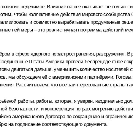
– понятие неделимое. Влияние на неё оказывает не только с
 хотим, чтобы коллективные действия мирового сообщества 
нализировать и совместно вырабатывать продуманные решен
женные ней меры – это реалистичная программа действий м
ром в сфере ядерного нераспространения, разоружения. В 
 Соединённые Штаты Америки провели беспрецедентное сокр
готовы двигаться дальше, уменьшить количество носителей 
воров, мы обсуждаем её с американскими партнёрами. Готовы
анения. Рассчитываем, что все заинтересованные страны так
ьёзной работы, работы, которая, я уверен, кардинально до
ой безопасности, и конференция по рассмотрению действия
йско-американского Договора по сокращению и ограничени
абрю на подписание соответствующего документа.