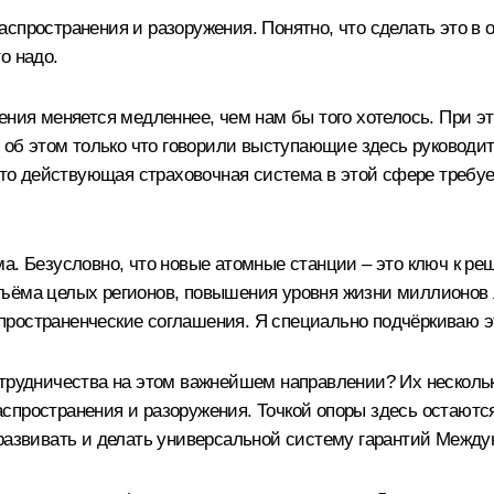
спространения и разоружения. Понятно, что сделать это в
о надо.
ения меняется медленнее, чем нам бы того хотелось. При э
и об этом только что говорили выступающие здесь руководит
 что действующая страховочная система в этой сфере требу
ма. Безусловно, что новые атомные станции – это ключ к р
ъёма целых регионов, повышения уровня жизни миллионов л
ространенческие соглашения. Я специально подчёркиваю эт
отрудничества на этом важнейшем направлении? Их несколь
спространения и разоружения. Точкой опоры здесь остаютс
развивать и делать универсальной систему гарантий Междун