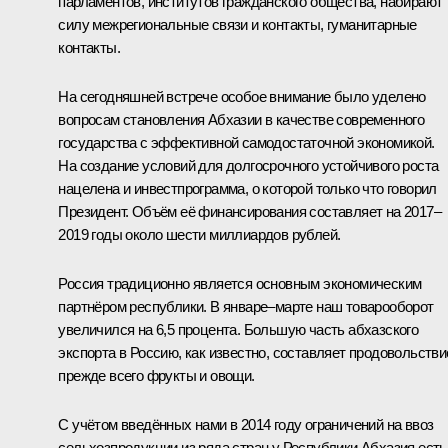
парламентов, институтов гражданского общества, набирают
силу межрегиональные связи и контакты, гуманитарные
контакты.
На сегодняшней встрече особое внимание было уделено
вопросам становления Абхазии в качестве современного
государства с эффективной самодостаточной экономикой.
На создание условий для долгосрочного устойчивого роста
нацелена и инвестпрограмма, о которой только что говорил
Президент. Объём её финансирования составляет на 2017–
2019 годы около шести миллиардов рублей.
Россия традиционно является основным экономическим
партнёром республики. В январе–марте наш товарооборот
увеличился на 6,5 процента. Большую часть абхазского
экспорта в Россию, как известно, составляет продовольстви
прежде всего фрукты и овощи.
С учётом введённых нами в 2014 году ограничений на ввоз
сельхозпродукции из ряда стран у Республики Абхазия есть