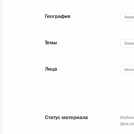
География
Амур
Темы
Приветствие организаторам,
Энер
участникам и гостям Армейских
международных игр «АРМИ-2017»
Лица
Милл
29 июля 2017 года
Видео, 1 мин.
Статус материала
Опублик
Дата пу