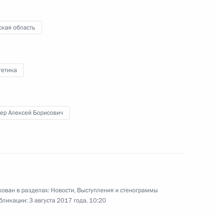
ская область
Заседание Совета
гетика
по межнациональным
отношениям
ер Алексей Борисович
20 июля 2017 года
Видео, 7 мин.
ован в разделах:
Новости
,
Выступления и стенограммы
бликации:
3 августа 2017 года, 10:20