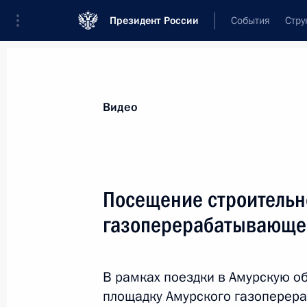
Президент России
События
Стру
Видеозаписи
Фотографии
Аудиозапи
Все материалы
Выступления
Совещан
Видео
Показа
Посещение строительн
газоперерабатывающе
Посещение строительной
площадки Амурского
В рамках поездки в Амурскую о
газоперерабатывающего
площадку Амурского газоперера
завода