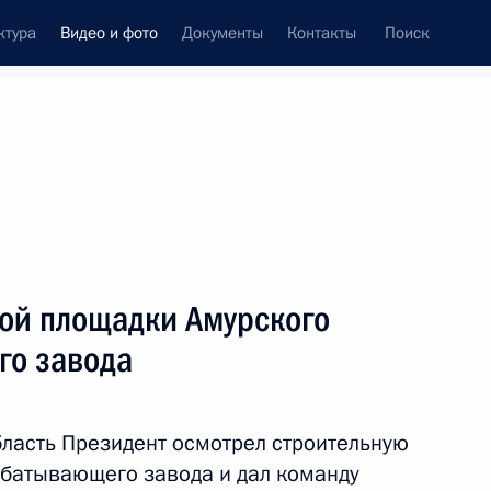
ктура
Видео и фото
Документы
Контакты
Поиск
си
ия, встречи
Встречи со СМИ
август, 2017
ть следующие материалы
ой площадки Амурского
го завода
Посещение Главного
Адмиралтейства
бласть Президент осмотрел строительную
батывающего завода и дал команду