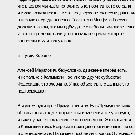
что в целом мы идём положительно, позитивно, то сегодня
я имею возможность – и это подтверждается всеми данными
в первую очередь, конечно, Росстата и Минфина России –
доложить о том, что мы идём даже с небольшим опережени
И это опережение налицо по всем категориям, которые
заложены в майских указах.
В.Путин:
Хорошо.
Алексей Маратович, безусловно, движение вперёд есть,
и не только в Калмыкии – во многих других субъектах
Федерации, это очевидно. У нас объективные данные это
подтверждают.
Вы упомянули про «Прямую линию». На «Прямую линию»
обращаются люди, которые пока изменений не чувствуют,
и таких у нас, к сожалению, ещё очень много. Это касается
и Калмыкии тоже. Вопросы в принципе традиционные, но ес
и специфические. Например, проблемы с водой. Я думаю, ч