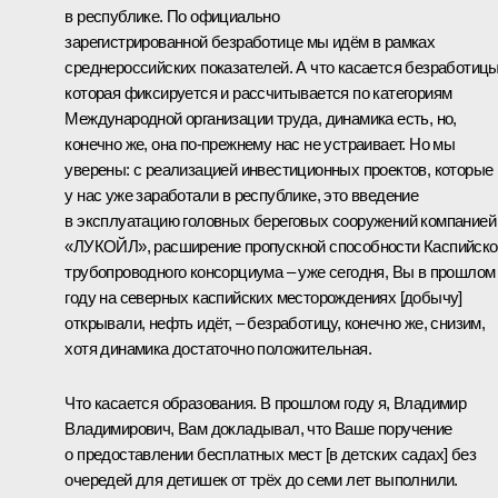
в республике. По официально
зарегистрированной безработице мы идём в рамках
среднероссийских показателей. А что касается безработицы
которая фиксируется и рассчитывается по категориям
Международной организации труда, динамика есть, но,
конечно же, она по‑прежнему нас не устраивает. Но мы
уверены: с реализацией инвестиционных проектов, которые
у нас уже заработали в республике, это введение
в эксплуатацию головных береговых сооружений компанией
«ЛУКОЙЛ», расширение пропускной способности Каспийско
трубопроводного консорциума – уже сегодня, Вы в прошлом
году на северных каспийских месторождениях [добычу]
открывали, нефть идёт, – безработицу, конечно же, снизим,
хотя динамика достаточно положительная.
Что касается образования. В прошлом году я, Владимир
Владимирович, Вам докладывал, что Ваше поручение
о предоставлении бесплатных мест [в детских садах] без
очередей для детишек от трёх до семи лет выполнили.