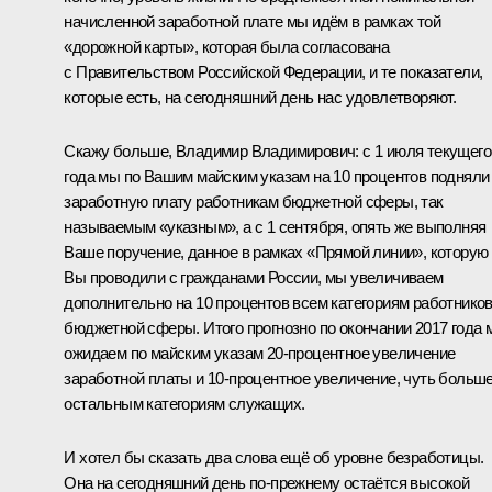
начисленной заработной плате мы идём в рамках той
«дорожной карты», которая была согласована
с Правительством Российской Федерации, и те показатели,
которые есть, на сегодняшний день нас удовлетворяют.
Скажу больше, Владимир Владимирович: с 1 июля текущего
года мы по Вашим майским указам на 10 процентов подняли
заработную плату работникам бюджетной сферы, так
называемым «указным», а с 1 сентября, опять же выполняя
Ваше поручение, данное в рамках «Прямой линии», которую
Вы проводили с гражданами России, мы увеличиваем
дополнительно на 10 процентов всем категориям работнико
бюджетной сферы. Итого прогнозно по окончании 2017 года 
ожидаем по майским указам 20‑процентное увеличение
заработной платы и 10‑процентное увеличение, чуть больше
остальным категориям служащих.
И хотел бы сказать два слова ещё об уровне безработицы.
Она на сегодняшний день по‑прежнему остаётся высокой