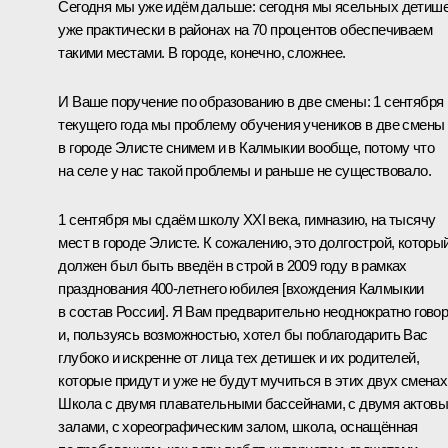
Сегодня мы уже идём дальше: сегодня мы ясельных детиш
уже практически в районах на 70 процентов обеспечиваем
такими местами. В городе, конечно, сложнее.
И Ваше поручение по образованию в две смены: 1 сентября
текущего года мы проблему обучения учеников в две смены
в городе Элисте снимем и в Калмыкии вообще, потому что
на селе у нас такой проблемы и раньше не существовало.
1 сентября мы сдаём школу XXI века, гимназию, на тысячу
мест в городе Элисте. К сожалению, это долгострой, которы
должен был быть введён в строй в 2009 году в рамках
празднования 400‑летнего юбилея [вхождения Калмыкии
в состав России]. Я Вам предварительно неоднократно гово
и, пользуясь возможностью, хотел бы поблагодарить Вас
глубоко и искренне от лица тех детишек и их родителей,
которые придут и уже не будут мучиться в этих двух сменах
Школа с двумя плавательными бассейнами, с двумя актов
залами, с хореографическим залом, школа, оснащённая