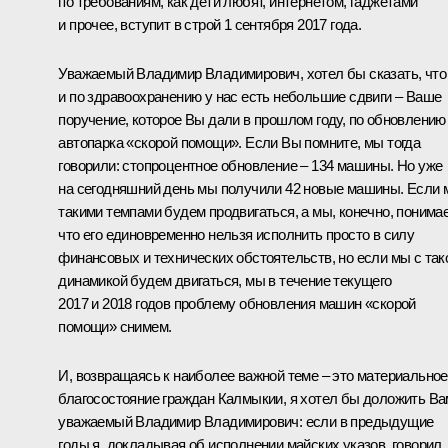
по требованиям, как дети любят, интернетом, гаджетами
и прочее, вступит в строй 1 сентября 2017 года.
Уважаемый Владимир Владимирович, хотел бы сказать, что
и по здравоохранению у нас есть небольшие сдвиги – Ваше
поручение, которое Вы дали в прошлом году, по обновлению
автопарка «скорой помощи». Если Вы помните, мы тогда
говорили: стопроцентное обновление – 134 машины. Но уже
на сегодняшний день мы получили 42 новые машины. Если
такими темпами будем продвигаться, а мы, конечно, понима
что его единовременно нельзя исполнить просто в силу
финансовых и технических обстоятельств, но если мы с так
динамикой будем двигаться, мы в течение текущего
2017 и 2018 годов проблему обновления машин «скорой
помощи» снимем.
И, возвращаясь к наиболее важной теме – это материальное
благосостояние граждан Калмыкии, я хотел бы доложить Ва
уважаемый Владимир Владимирович: если в предыдущие
годы я, докладывая об исполнении майских указов, говорил,