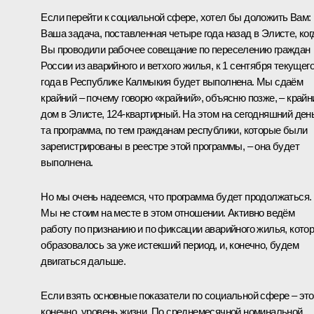
Если перейти к социальной сфере, хотел бы доложить Вам:
Ваша задача, поставленная четыре года назад в Элисте, ког
Вы проводили рабочее совещание по переселению граждан
России из аварийного и ветхого жилья, к 1 сентября текущег
года в Республике Калмыкия будет выполнена. Мы сдаём
крайний – почему говорю «крайний», объясню позже, – крайн
дом в Элисте, 124‑квартирный. На этом на сегодняшний ден
та программа, по тем гражданам республики, которые были
зарегистрированы в реестре этой программы, – она будет
выполнена.
Но мы очень надеемся, что программа будет продолжаться.
Мы не стоим на месте в этом отношении. Активно ведём
работу по признанию и по фиксации аварийного жилья, кото
образовалось за уже истекший период, и, конечно, будем
двигаться дальше.
Если взять основные показатели по социальной сфере – это
конечно, уровень жизни. По среднемесячной номинальной