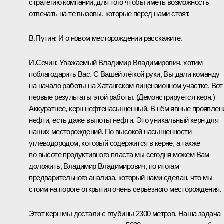
стратегию компании, для того чтобы иметь возможность
отвечать на те вызовы, которые перед нами стоят.
В.Путин:
И о новом месторождении расскажите.
И.Сечин:
Уважаемый Владимир Владимирович, хотим
поблагодарить Вас. С Вашей лёгкой руки, Вы дали команду
на начало работы на Хатангском лицензионном участке. Вот
первые результаты этой работы.
(Демонстрируется керн.)
Аккуратнее, керн нефтенасыщенный. В нём явные проявлен
нефти, есть даже выпоты нефти. Это уникальный керн для
наших месторождений. По высокой насыщенности
углеводородом, который содержится в керне, а также
по высоте продуктивного пласта мы сегодня можем Вам
доложить, Владимир Владимирович, по итогам
предварительного анализа, который нами сделан, что мы
стоим на пороге открытия очень серьёзного месторождения.
Этот керн мы достали с глубины 2300 метров. Наша задача 