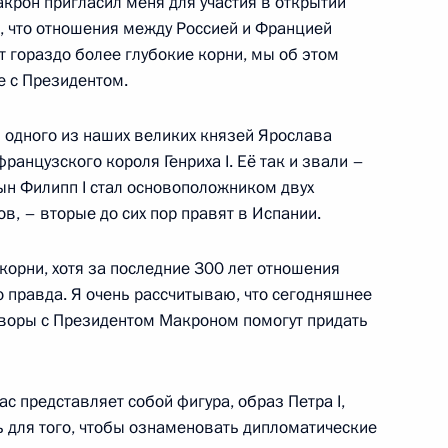
крон пригласил меня для участия в открытии
ь, что отношения между Россией и Францией
 гораздо более глубокие корни, мы об этом
е с Президентом.
 Австрии Кристианом Керном
4
ь одного из наших великих князей Ярослава
французского короля Генриха I. Её так и звали –
ын Филипп I стал основоположником двух
в, – вторые до сих пор правят в Испании.
ого международного
:
13
 корни, хотя за последние 300 лет отношения
 правда. Я очень рассчитываю, что сегодняшнее
оворы с Президентом Макроном помогут придать
ского и американского
4
10м
ас представляет собой фигура, образ Петра I,
ь для того, чтобы ознаменовать дипломатические