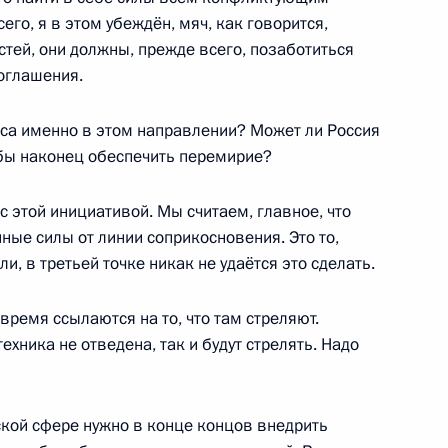
его, я в этом убеждён, мяч, как говорится,
тей, они должны, прежде всего, позаботиться
соглашения.
й академии наук
сса именно в этом направлении? Может ли Россия
4
2м
обы наконец обеспечить перемирие?
 этой инициативой. Мы считаем, главное, что
нные силы от линии соприкосновения. Это то,
росам
1
3м
ели, в третьей точке никак не удаётся это сделать.
время ссылаются на то, что там стреляют.
ехника не отведена, так и будут стрелять. Надо
тина «Россия и Индия: 70 лет
еской сфере нужно в конце концов внедрить