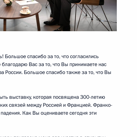
«Кристоф де Маржери»
5
3м
Даниилу Гранину
6
6м
! Большое спасибо за то, что согласились
е благодарю Вас за то, что Вы принимаете нас
ра России. Большое спасибо также за то, что Вы
йших иностранных компаний
4
6м
рыть выставку, которая посвящена 300-летию
ких связей между Россией и Францией. Франко-
 падения. Как Вы оцениваете сегодня эти
м ООН Антониу Гутеррешем
2