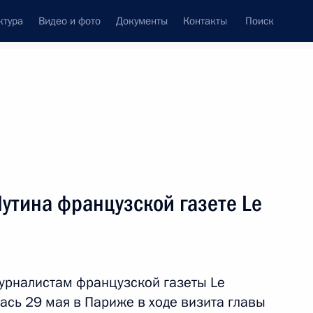
ктура
Видео и фото
Документы
Контакты
Поиск
венный Совет
Совет Безопасности
Комиссии и советы
леграммы
Сведения о Президенте
июнь, 2017
Встречи с представителями сообществ
утина французской газете Le
Пресс-конференции
Интервью
Статьи
урналистам французской газеты Le
лась 29 мая в Париже в ходе визита главы