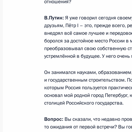
отношения?
2 июня 2017 года, 13:30
Санкт-Петербург
В.Путин:
Я уже говорил сегодня свое
друзьям, Пётр I – это, прежде всего, 
1 июня 2017 года, четверг
внедрял всё самое лучшее и передовое
боролся за достойное место России в
Встреча с членами экспертного со
преобразовывал свою собственную стр
инвестиционного сообщества
устремлённой в будущее. У него очень 
1 июня 2017 года, 19:30
Санкт-Петербург
Он занимался науками, образованием,
и государственным строительством. По
Заявления для прессы по итогам р
которым Россия пользуется практически
переговоров
основал мой родной город Петербург,
столицей Российского государства.
1 июня 2017 года, 19:00
Санкт-Петербург
Вопрос:
Вы сказали, что недавно пров
то ожидания от первой встречи? Вы го