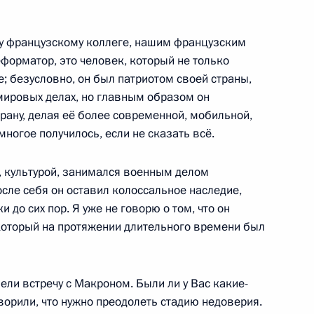
му французскому коллеге, нашим французским
реформатор, это человек, который не только
; безусловно, он был патриотом своей страны,
 мировых делах, но главным образом он
вета РФПИ и представителями
6
9м
ану, делая её более современной, мобильной,
многое получилось, если не сказать всё.
 культурой, занимался военным делом
сле себя он оставил колоссальное наследие,
оссийско-индийских
 до сих пор. Я уже не говорю о том, что он
4
21м
 который на протяжении длительного времени был
ели встречу с Макроном. Были ли у Вас какие-
ворили, что нужно преодолеть стадию недоверия.
3
5м