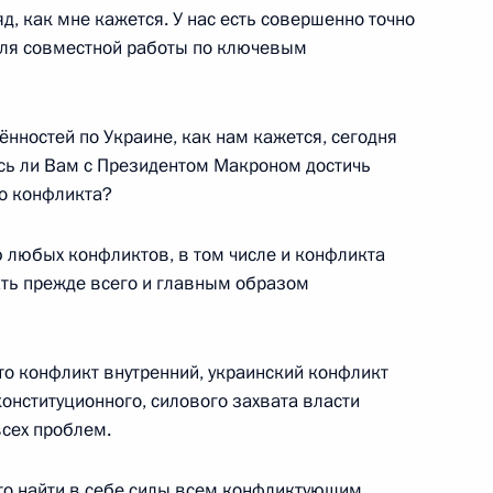
аторами
д, как мне кажется. У нас есть совершенно точно
для совместной работы по ключевым
нностей по Украине, как нам кажется, сегодня
лава»
21
16м
ось ли Вам с Президентом Макроном достичь
го конфликта?
 любых конфликтов, в том числе и конфликта
вам ребёнка Анной
3
ать прежде всего и главным образом
то конфликт внутренний, украинский конфликт
онституционного, силового захвата власти
всех проблем.
зской газете Le Figaro
5
30м
это найти в себе силы всем конфликтующим