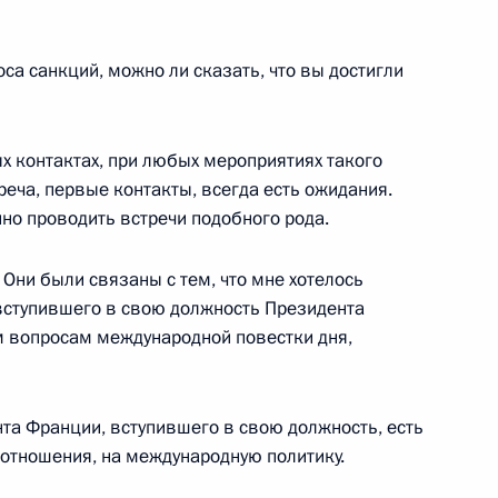
 кругов России и Индии
оса санкций, можно ли сказать, что вы достигли
дии Нарендрой Моди
10
х контактах, при любых мероприятиях такого
реча, первые контакты, всегда есть ожидания.
нно проводить встречи подобного рода.
 Они были связаны с тем, что мне хотелось
ародных информационных
9
27м
 вступившего в свою должность Президента
 вопросам международной повестки дня,
нта Франции, вступившего в свою должность, есть
 отношения, на международную политику.
22
2м