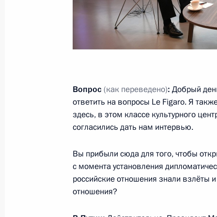
Церемония имянаречения танкера 
3 июня 2017 года, 14:15
Санкт-Петербург
Вручение Государственной премии 
3 июня 2017 года, 13:00
Санкт-Петербург
Вопрос
(как переведено)
:
Добрый день
ответить на вопросы Le Figaro. Я такж
здесь, в этом классе культурного цент
согласились дать нам интервью.
2 июня 2017 года, пятница
Встреча с руководителями крупне
Вы прибыли сюда для того, чтобы отк
с момента установления дипломатичес
2 июня 2017 года, 20:30
Санкт-Петербург
российские отношения знали взлёты и
отношения?
Встреча с Генеральным секретарё