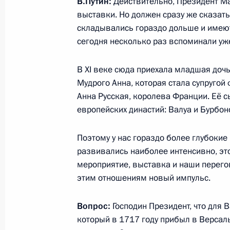
В.Путин:
Действительно, Президент Ма
2 июня 2017 года, 20:00
Санкт-Петербург
выставки. Но должен сразу же сказат
складывались гораздо дольше и имеют
сегодня несколько раз вспоминали уж
Встреча с Федеральным канцлером
В XI веке сюда приехала младшая доч
2 июня 2017 года, 18:45
Санкт-Петербург
Мудрого Анна, которая стала супругой 
Анна Русская, королева Франции. Её с
европейских династий: Валуа и Бурбоно
Пленарное заседание Петербургск
экономического форума
Поэтому у нас гораздо более глубокие
развивались наиболее интенсивно, это
2 июня 2017 года, 17:10
Санкт-Петербург
мероприятие, выставка и наши перег
этим отношениям новый импульс.
Встреча с представителями россий
Вопрос:
Господин Президент, что для В
бизнеса
который в 1717 году прибыл в Версал