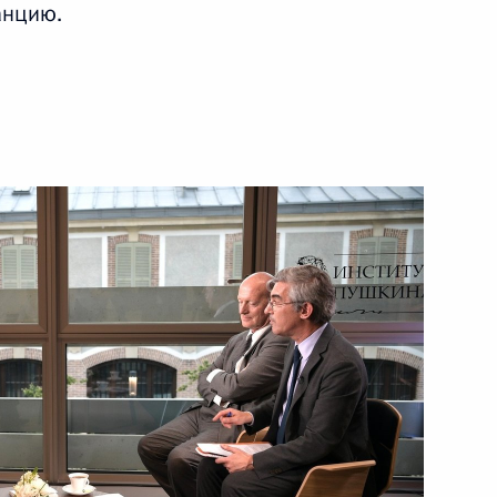
анцию.
ть следующие материалы
пасности Николаем
2
лу NBC
3
20м