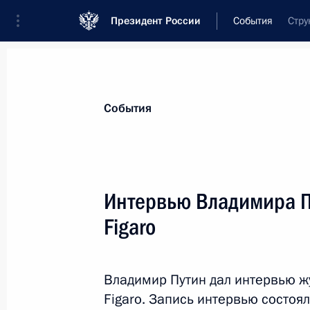
Президент России
События
Стру
Президент
Администрация
Государст
Новости
Стенограммы
Поездки
Те
События
Рубрикация материалов
Все материалы
Интервью Владимира П
Послания Федеральному Собранию
Figaro
Заявления по важнейшим вопросам
Совещания, заседания, рабочие встречи
Владимир Путин дал интервью ж
Речи и обращения
Figaro. Запись интервью состоя