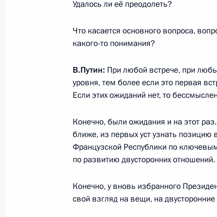
Встреча с представителями деловых
Удалось ли её преодолеть?
1 июня 2017 года, 17:30
Санкт-Петербург
Что касается основного вопроса, вопр
какого-то понимания?
Встреча с Премьер-министром Ин
В.Путин:
При любой встрече, при любы
1 июня 2017 года, 14:20
Санкт-Петербург
уровня, тем более если это первая вст
Если этих ожиданий нет, то бессмысле
Конечно, были ожидания и на этот раз.
Встреча с руководителями междун
ближе, из первых уст узнать позицию
агентств
Французской Республики по ключевым
1 июня 2017 года, 13:30
Санкт-Петербург
по развитию двусторонних отношений.
Конечно, у вновь избранного Президе
31 мая 2017 года, среда
свой взгляд на вещи, на двусторонние