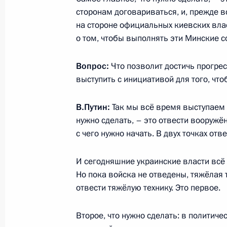
сторонам договариваться, и, прежде вс
на стороне официальных киевских влас
о том, чтобы выполнять эти Минские 
30 мая 2017 года, вторник
Встреча с академиками Российско
Вопрос:
Что позволит достичь прогре
выступить с инициативой для того, чт
30 мая 2017 года, 19:30
Москва, Кремль
В.Путин:
Так мы всё время выступаем с
нужно сделать, – это отвести вооружё
Совещание по экономическим воп
с чего нужно начать. В двух точках отв
30 мая 2017 года, 17:45
Москва, Кремль
И сегодняшние украинские власти всё 
Но пока войска не отведены, тяжёлая т
отвести тяжёлую технику. Это первое.
Опубликована статья Владимира Пу
вместе»
Второе, что нужно сделать: в политич
30 мая 2017 года, 17:30