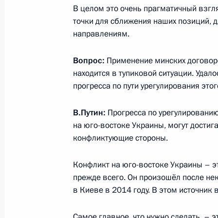
Встреча с российскими мультиплик
В целом это очень прагматичный взгля
31 мая 2017 года, 19:30
Москва, Кремль
точки для сближения наших позиций, 
направлениям.
Вопрос:
Применение минских договорё
Вручение орденов «Родительская с
находится в тупиковой ситуации. Удал
31 мая 2017 года, 17:15
Москва, Кремль
прогресса по пути урегулирования это
В.Путин:
Прогресса по урегулированию
Встреча с Уполномоченным по пра
на юго-востоке Украины, могут достиг
Кузнецовой
конфликтующие стороны.
31 мая 2017 года, 16:30
Москва, Кремль
Конфликт на юго-востоке Украины – э
прежде всего. Он произошёл после нек
в Киеве в 2014 году. В этом источник 
Интервью Владимира Путина францу
31 мая 2017 года, 08:00
Париж
Самое главное, что нужно сделать, – 