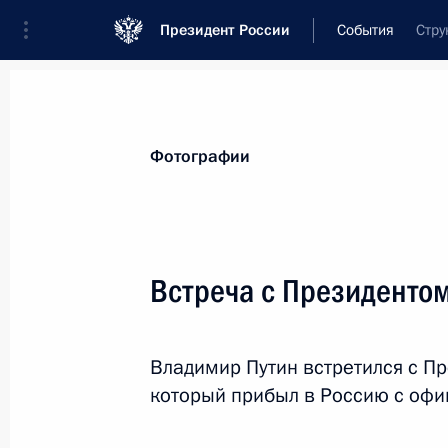
Президент России
События
Стру
Президент
Администрация
Государст
Новости
Стенограммы
Поездки
Те
Фотографии
Рубрикация материалов
Все материалы
Встреча с Президенто
Послания Федеральному Собранию
Заявления по важнейшим вопросам
Владимир Путин встретился с П
Совещания, заседания, рабочие встречи
который прибыл в Россию с оф
Речи и обращения