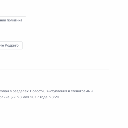
ен Сальманом Аль Саудом
няя политика
те Родриго
Президентом Франции
8
39м
ован в разделах:
Новости
,
Выступления и стенограммы
бликации:
23 мая 2017 года, 23:20
ите прав предпринимателей
2