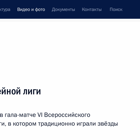
ктура
Видео и фото
Документы
Контакты
Поиск
си
ия, встречи
Встречи со СМИ
май, 2017
ть следующие материалы
ейной лиги
Совещание с руководством
в гала-матче VI Всероссийского
м
Минобороны и оборонно-
ги, в котором традиционно играли звёзды
промышленного комплекса
.