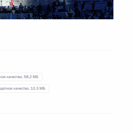
6 мин.
кое качество,
58.2 МБ
артное качество,
10.3 МБ