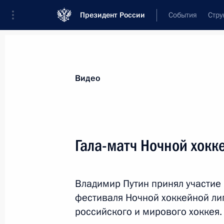
Президент России
События
Стру
Видеозаписи
Фотографии
Аудиозапи
Все материалы
Выступления
Совещан
Видео
Показа
Гала-матч Ночной хокк
Заявления для прессы и ответы
Владимир Путин принял участие 
на вопросы журналистов по итога
фестиваля Ночной хоккейной ли
российско-итальянских
российского и мирового хоккея
переговоров