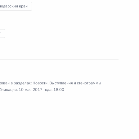
нодарский край
т
Международный форум
«Один пояс, один путь»
ован в разделах:
Новости
,
Выступления и стенограммы
14 мая 2017 года
Видео, 14 мин.
бликации:
10 мая 2017 года, 18:00