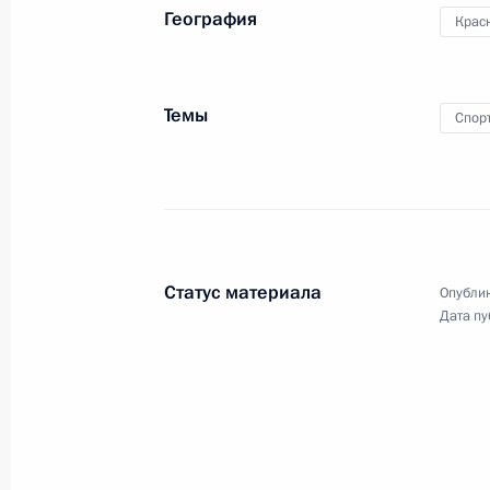
География
Крас
Темы
Спор
Заседание круглого стола
лидеров форума «Один пояс,
один путь»
Статус материала
Опублик
15 мая 2017 года
Видео, 5 мин.
Дата пу