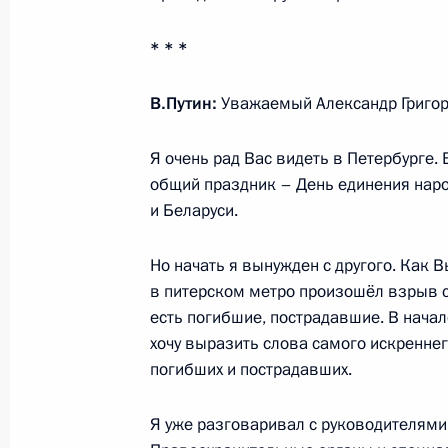
Встреча с Главой Мордовии Влад
* * *
12 апреля 2017 года, 17:20
Москва, Кремль
В.Путин:
Уважаемый Александр Григор
Совещание с членами Правительст
Я очень рад Вас видеть в Петербурге. 
12 апреля 2017 года, 15:00
Москва, Кремль
общий праздник – День единения нар
и Беларуси.
Но начать я вынужден с другого. Как В
Интервью телерадиокомпании «Ми
в питерском метро произошёл взрыв 
12 апреля 2017 года, 12:00
Москва
есть погибшие, пострадавшие. В нача
хочу выразить слова самого искреннег
погибших и пострадавших.
11 апреля 2017 года, вторник
Я уже разговаривал с руководителями
Посещение Федеральной налогово