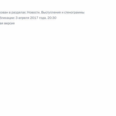
ован в разделах:
Новости
,
Выступления и стенограммы
ования семьям погибших
бликации:
3 апреля 2017 года, 20:30
2м
ая версия
о в Санкт-Петербурге
ных СМИ «Правда
:
9
ла бурения скважины
2