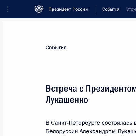
Президент России
События
Стру
Президент
Администрация
Государст
Новости
Стенограммы
Поездки
Те
События
Рубрикация материалов
Все материалы
Встреча с Президенто
Послания Федеральному Собранию
Лукашенко
Заявления по важнейшим вопросам
Совещания, заседания, рабочие встречи
В Санкт-Петербурге состоялась
Речи и обращения
Белоруссии Александром Лукаш