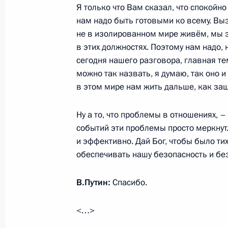
Я только что Вам сказал, что спокойно
нам надо быть готовыми ко всему. Вы
Российско-узбекистанские перегов
не в изолированном мире живём, мы э
в этих должностях. Поэтому нам надо, 
5 апреля 2017 года, 17:00
Москва, Кремль
сегодня нашего разговора, главная те
можно так назвать, я думаю, так оно и
в этом мире нам жить дальше, как за
Заявления для прессы по итогам ро
переговоров
Ну а то, что проблемы в отношениях, – 
5 апреля 2017 года, 16:20
событий эти проблемы просто меркну
и эффективно. Дай Бог, чтобы было ти
обеспечивать нашу безопасность и бе
Начало российско-узбекистанских
В.Путин:
Спасибо.
составе
5 апреля 2017 года, 15:00
<…>