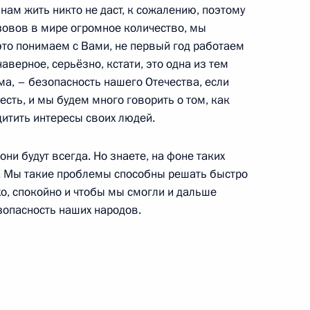
 нам жить никто не даст, к сожалению, поэтому
зовов в мире огромное количество, мы
оры
32
то понимаем с Вами, не первый год работаем
наверное, серьёзно, кстати, это одна из тем
ма, – безопасность нашего Отечества, если
 есть, и мы будем много говорить о том, как
щитить интересы своих людей.
ссийско-узбекистанских
20м
они будут всегда. Но знаете, на фоне таких
т. Мы такие проблемы способны решать быстро
хо, спокойно и чтобы мы смогли и дальше
зопасность наших народов.
 переговоров в расширенном