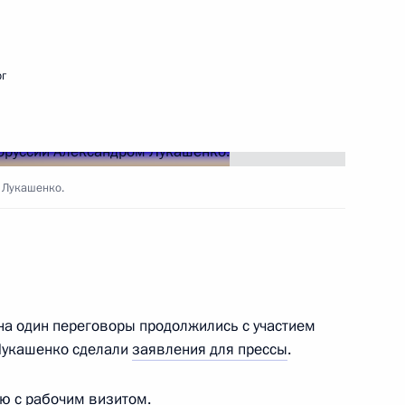
ть следующие материалы
рг
емьера Госсовета Китая Чжан
4
асть, Ново-Огарёво
 Лукашенко.
й Дню космонавтики
2
5м
на один переговоры продолжились с участием
.Лукашенко сделали
заявления для прессы
.
ю с рабочим визитом.