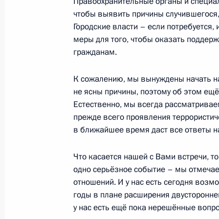
Правоохранительные органы и специал
11 апреля 2017 года, 17:30
Москва
чтобы выявить причины случившегося, 
Городские власти – если потребуется
меры для того, чтобы оказать подде
гражданам.
Заявления для прессы по итогам в
Серджо Маттареллой
К сожалению, мы вынуждены начать на
11 апреля 2017 года, 15:45
Москва, Кремль
не ясны причины, поэтому об этом ещё
Естественно, мы всегда рассматривае
прежде всего проявления террористич
в ближайшее время даст все ответы на
Встреча с Президентом Италии Се
11 апреля 2017 года, 13:30
Москва, Кремль
Что касается нашей с Вами встречи, то 
одно серьёзное событие – мы отмечае
отношений. И у нас есть сегодня возмо
10 апреля 2017 года, понедельник
годы в плане расширения двустороннего
у нас есть ещё пока нерешённые вопр
Встреча с Министром транспорта