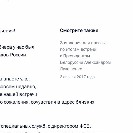
имиром Волковым
4
Смотрите также
ьевич!
ва
Заявления для прессы
4
19м
Вчера у нас был
по итогам встречи
одов России
с Президентом
Белоруссии Александром
Лукашенко
3 апреля 2017 года
ы знаете уже,
р»
4
совсем недавно,
ле нашей встречи
о сожаления, сочувствия в адрес близких
 специальных служб, с директором ФСБ.
й службы
6