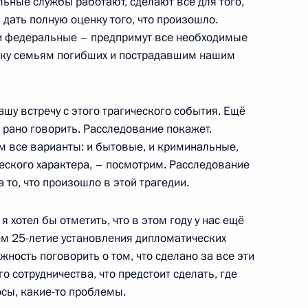
ьные службы работают, сделают всё для того,
дать полную оценку того, что произошло.
, и федеральные – предпримут все необходимые
ржку семьям погибших и пострадавшим нашим
стречи с Президентом Италии
7
15м
шу встречу с этого трагического события. Ещё
 рано говорить. Расследование покажет.
м все варианты: и бытовые, и криминальные,
еского характера, – посмотрим. Расследование
 то, что произошло в этой трагедии.
рджо Маттареллой
14
я хотел бы отметить, что в этом году у нас ещё
м 25-летие установления дипломатических
жность поговорить о том, что сделано за все эти
 сотрудничества, что предстоит сделать, где
осы, какие-то проблемы.
 Максимом Соколовым
4