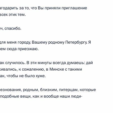
агодарить за то, что Вы приняли приглашение
сех этих тем.
, спасибо.
ым
4
ля меня городу, Вашему родному Петербургу. Я
ием сюда приезжаю.
так случилось. В эти минуты всегда думаешь: дай
кивались, к сожалению, в Минске с такими
ак, чтобы не было хуже.
беде от имени Президента
Президента Узбекистана
лезнования, родным, близким, питерцам, которые
а подобные вещи, как и вообще наши люди-