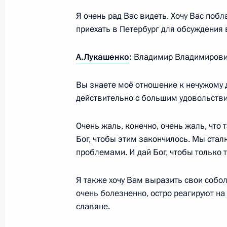
10 апреля 2017 года, 14:30
Москва, Кремль
Я очень рад Вас видеть. Хочу Вас побл
приехать в Петербург для обсуждения в
А.Лукашенко
:
Владимир Владимирович
6 апреля 2017 года, четверг
Встреча с Александром Евстифеев
Вы знаете моё отношение к нечужому д
действительно с большим удовольств
6 апреля 2017 года, 14:15
Москва, Кремль
Очень жаль, конечно, очень жаль, что 
Бог, чтобы этим закончилось. Мы стал
5 апреля 2017 года, среда
проблемами. И дай Бог, чтобы только т
Выступления на государственном о
России Владимира Путина в честь 
Я также хочу Вам выразить свои собо
Шавката Мирзиёева
очень болезненно, остро реагируют н
славяне.
5 апреля 2017 года, 17:00