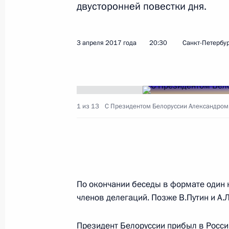
двусторонней повестки дня.
Показа
3 апреля 2017 года
20:30
Санкт-Петербу
Встреча с Первым заместителем Пр
Гаоли
13 апреля 2017 года, 14:15
Московская обл
1 из 13
С Президентом Белоруссии Александром
12 апреля 2017 года, среда
Торжественный вечер, посвящённы
По окончании беседы в формате один 
12 апреля 2017 года, 18:00
Москва
членов делегаций. Позже В.Путин и А
Президент Белоруссии прибыл в Росси