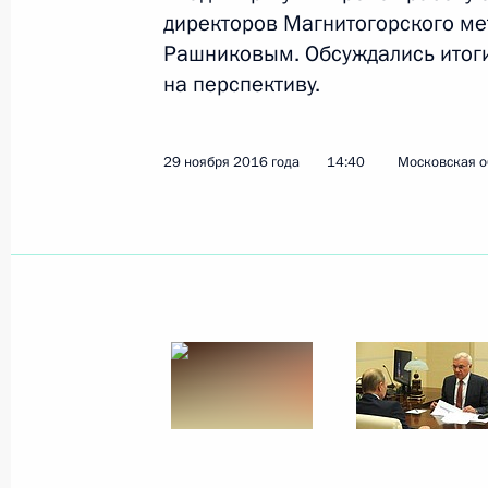
директоров Магнитогорского ме
Рашниковым. Обсуждались итоги
Показа
на перспективу.
Встреча с Министром иностранных
29 ноября 2016 года
14:40
Московская о
2 декабря 2016 года, 18:10
Санкт-Петербург
Совместное заседание Совета по ку
по русскому языку
2 декабря 2016 года, 17:45
Санкт-Петербург
Открытие центрального участка За