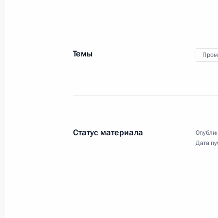
диаметра
2 декабря 2016 года, 14:15
Санкт-Петербург
Темы
Пром
1 декабря 2016 года, четверг
Встреча с Президентом Абхазии Р
1 декабря 2016 года, 16:00
Москва, Кремль
Статус материала
Опублик
Послание Президента Федерально
Дата пу
1 декабря 2016 года, 13:10
Москва, Кремль
30 ноября 2016 года, среда