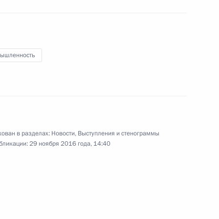
ышленность
аулем Хаджимбой
5
ован в разделах:
Новости
,
Выступления и стенограммы
му Собранию
бликации:
29 ноября 2016 года, 14:40
:
14