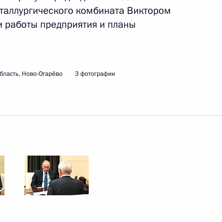
таллургического комбината Виктором
 работы предприятия и планы
ть следующие материалы
 дел Японии Фумио Кисидой
4
бласть, Ново-Огарёво
3 фотографии
льтуре и искусству и Совета
:
10
падного скоростного
4