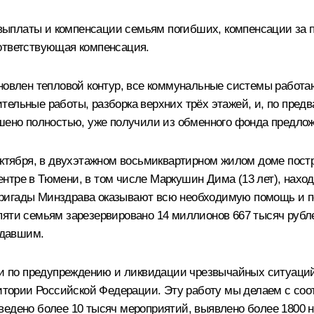
ыплаты и компенсации семьям погибших, компенсации за 
ответствующая компенсация.
ановлен тепловой контур, все коммунальные системы работа
тельные работы, разборка верхних трёх этажей, и, по пред
ушено полностью, уже получили из обменного фонда предлож
октября, в двухэтажном восьмиквартирном жилом доме постр
нтре в Тюмени, в том числе Маркушин Дима (13 лет), наход
ригады Минздрава оказывают всю необходимую помощь и по
яти семьям зарезервировано 14 миллионов 667 тысяч рубле
адавшим.
 по предупреждению и ликвидации чрезвычайных ситуаций
рритории Российской Федерации. Эту работу мы делаем с 
едено более 10 тысяч мероприятий, выявлено более 1800 на