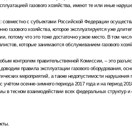
сплуатацией газового хозяйства, имеют те или иные наруше
: совместно с субъектами Российской Федерации осущест
нно газового хозяйства, которое эксплуатируется уже длите
и, потому что это тоже достаточно узкое место. В том чи
алистов, которые занимаются обслуживанием газового хозя
бым контролем правительственной Комиссии, – это разъяс
, доводим правила эксплуатации газового оборудования, о
тических мероприятий, а также недопустимости нарушения п
с учётом осенне-зимнего периода 2017 года и на период 201
мы в тесном взаимодействии всех федеральных структур и
кты.