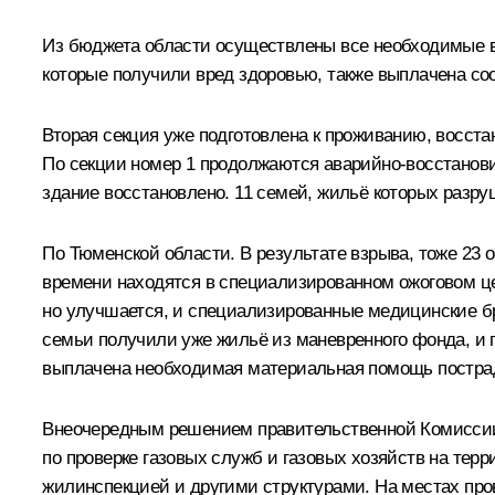
Из бюджета области осуществлены все необходимые в
которые получили вред здоровью, также выплачена со
Вторая секция уже подготовлена к проживанию, восст
По секции номер 1 продолжаются аварийно-восстанови
здание восстановлено. 11 семей, жильё которых разр
По Тюменской области. В результате взрыва, тоже 23 
времени находятся в специализированном ожоговом це
но улучшается, и специализированные медицинские б
семьи получили уже жильё из маневренного фонда, и п
выплачена необходимая материальная помощь постр
Внеочередным решением правительственной Комиссии
по проверке газовых служб и газовых хозяйств на те
жилинспекцией и другими структурами. На местах пров