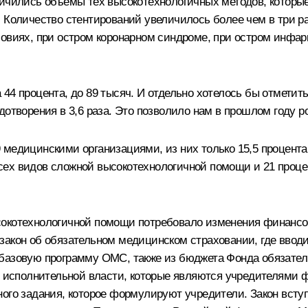
личились объёмы тех высокотехнологичных методов, которы
 Количество стентирований увеличилось более чем в три ра
овиях, при остром коронарном синдроме, при остром инфарк
 44 процента, до 89 тысяч. И отдельно хотелось бы отмети
дотворения в 3,6 раза. Это позволило нам в прошлом году р
медицинскими организациями, из них только 15,5 процента
сех видов сложной высокотехнологичной помощи и 21 проце
окотехнологичной помощи потребовало изменения финансов
закон об обязательном медицинском страховании, где ввод
базовую программу ОМС, также из бюджета Фонда обязатель
исполнительной власти, которые являются учредителями 
го задания, которое формулируют учредители. Закон вступа