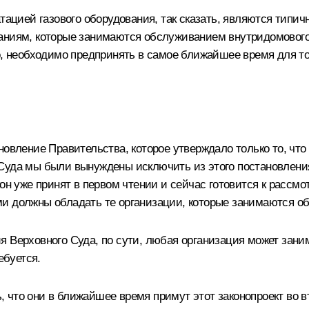
тацией газового оборудования, так сказать, являются типич
аниям, которые занимаются обслуживанием внутридомового 
о, необходимо предпринять в самое ближайшее время для то
новление Правительства, которое утверждало только то, чт
Суда мы были вынуждены исключить из этого постановления
кон уже принят в первом чтении и сейчас готовится к рассм
и должны обладать те организации, которые занимаются об
я Верховного Суда, по сути, любая организация может зан
ебуется.
что они в ближайшее время примут этот законопроект во вт