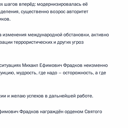
ых шагов вперёд: модернизировалась её
Россия сегодня»
зделения, существенно возрос авторитет
иков.
а изменения международной обстановки, активно
ации террористических и других угроз
рналистов телеканала TF1
3
х ситуациях Михаил Ефимович Фрадков неизменно
ицию, мудрость, где надо – осторожность, а где
сии и желаю успехов в дальнейшей работе.
ва
6
23м
асть, Ново-Огарёво
Ефимович Фрадков награждён орденом Святого