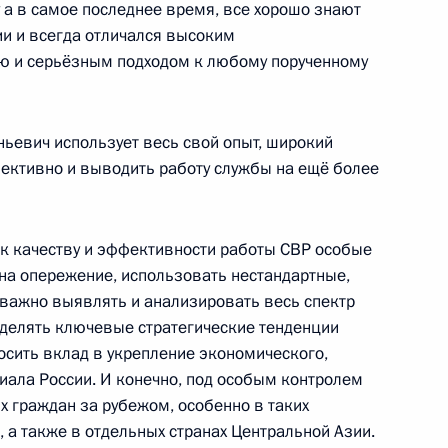
 а в самое последнее время, все хорошо знают
ного форума «Россия –
3
7м
ии и всегда отличался высоким
ю и серьёзным подходом к любому порученному
область
ньевич использует весь свой опыт, широкий
фективно и выводить работу службы на ещё более
к
джепом Тайипом Эрдоганом
10
11м
 к качеству и эффективности работы СВР особые
 на опережение, использовать нестандартные,
важно выявлять и анализировать весь спектр
еделять ключевые стратегические тенденции
в Стамбуле
12
14м
осить вклад в укрепление экономического,
иала России. И конечно, под особым контролем
х граждан за рубежом, особенно в таких
, а также в отдельных странах Центральной Азии.