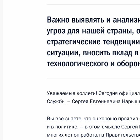
Инвестиционный форум ВТБ Капитал
12 октября 2016 года, 16:30
Москва
Важно выявлять и анализи
угроз для нашей страны, 
стратегические тенденци
11 октября 2016 года, вторник
ситуации, вносить вклад 
Встреча с представителями междун
технологического и оборо
организаций
11 октября 2016 года, 20:10
Владимирская 
Уважаемые коллеги! Сегодня официал
Службы – Сергея Евгеньевича Нарыш
Заседание Совета по развитию физ
11 октября 2016 года, 19:10
Владимирская 
Вы все знаете, что он хорошо проявил 
и в политике, – в этом смысле Серге
многих лет он работал в Правительст