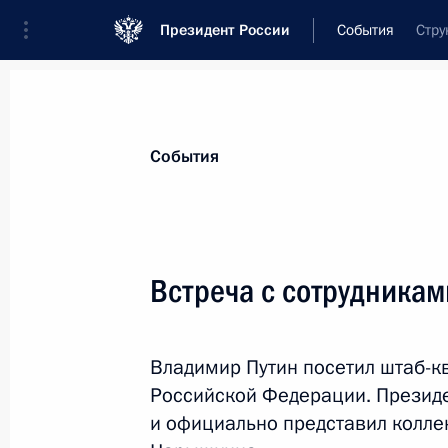
Президент России
События
Стру
Президент
Администрация
Государст
Новости
Стенограммы
Поездки
Те
События
Рубрикация материалов
Все материалы
Встреча с сотрудника
Послания Федеральному Собранию
Заявления по важнейшим вопросам
Владимир Путин посетил штаб-к
Совещания, заседания, рабочие встречи
Российской Федерации. Президе
Речи и обращения
и официально представил колле