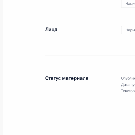
Наци
Встреча с правящим Князем Монако
6 октября 2016 года, 13:00
Москва, Кремль
Лица
Нары
Владимир Путин и Князь Монако Ал
«Романовы и Гримальди. Три века 
6 октября 2016 года, 12:30
Москва
Статус материала
Опублик
Дата пу
Текстов
5 октября 2016 года, среда
Встреча с победителями всероссийс
России – 2016»
5 октября 2016 года, 15:30
Москва, Кремль