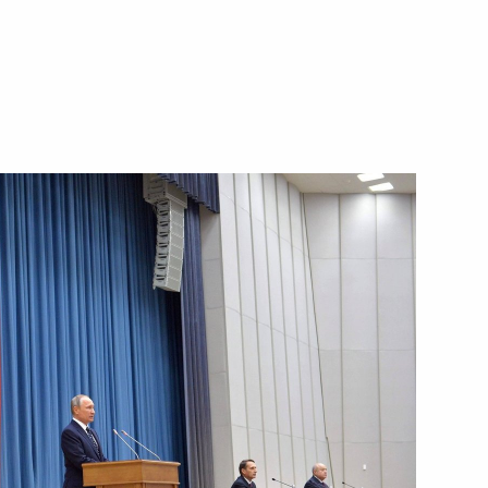
ть следующие материалы
 Делового совета БРИКС
2
3м
кобом Зумой
4
м
Цзиньпином
8