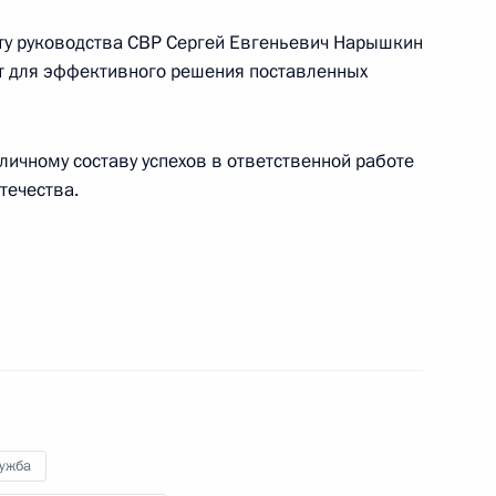
ту руководства СВР Сергей Евгеньевич Нарышкин
льского хозяйства
1
ыт для эффективного решения поставленных
ости
личному составу успехов в ответственной работе
течества.
4
ческим вопросам
1
2м
лужба