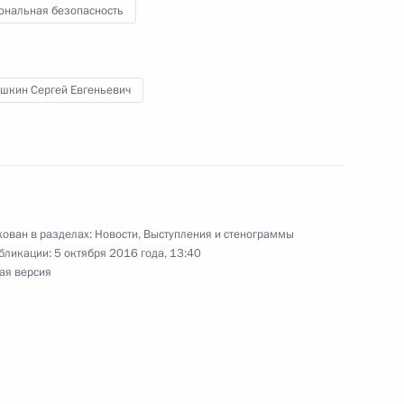
ональная безопасность
 Альбертом II
6
шкин Сергей Евгеньевич
ьберт II открыли выставку
10
истории»
ован в разделах:
Новости
,
Выступления и стенограммы
бликации:
5 октября 2016 года, 13:40
ая версия
кого конкурса «Учитель года
9
5м