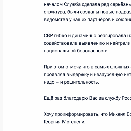
началом Служба сделала ряд серьёзн
Интервью Владимира Путина МИА «
структура, были созданы новые подра
и информагентству IANS
ведомства у наших партнёров и союзн
13 октября 2016 года, 09:40
СВР гибко и динамично реагировала н
содействовала выявлению и нейтрализ
12 октября 2016 года, среда
национальной безопасности.
Ответы на вопросы французских жу
При этом отмечу, что в самых сложны
12 октября 2016 года, 21:15
Ковров
проявлял выдержку и незаурядную инту
надо – и решительность.
Ещё раз благодарю Вас за службу Рос
Совещание с членами Правительст
12 октября 2016 года, 18:50
Московская обл
Хочу проинформировать, что Михаил 
Георгия IV степени.