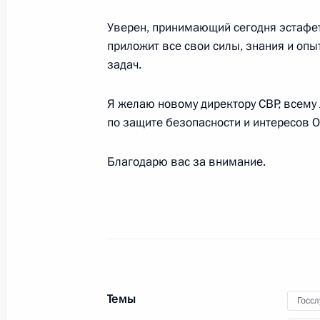
9 октября 2016 года, воскресенье
Уверен, принимающий сегодня эстафе
Поздравление с Днём работника се
приложит все свои силы, знания и оп
и перерабатывающей промышленн
задач.
9 октября 2016 года, 09:00
Я желаю новому директору СВР, всему 
по защите безопасности и интересов О
6 октября 2016 года, четверг
Благодарю вас за внимание.
Встреча с Антоном Алихановым
6 октября 2016 года, 15:45
Москва, Кремль
Совещание по социально-экономи
Темы
6 октября 2016 года, 15:05
Москва, Кремль
Госс