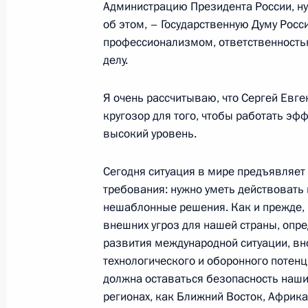
Администрацию Президента России, ну
Открытие Международного спортив
об этом, – Государственную Думу Росс
спортивная держава»
профессионализмом, ответственность
11 октября 2016 года, 17:00
Владимирская 
делу.
Я очень рассчитываю, что Сергей Евге
кругозор для того, чтобы работать эф
10 октября 2016 года, понедельни
высокий уровень.
Встреча с Президентом Турции Ре
Сегодня ситуация в мире предъявляет
10 октября 2016 года, 20:20
Стамбул
требования: нужно уметь действовать
нешаблонные решения. Как и прежде, 
внешних угроз для нашей страны, опр
Мировой энергетический конгресс 
развития международной ситуации, вн
10 октября 2016 года, 16:00
Стамбул
технологического и оборонного потенц
должна оставаться безопасность наши
регионах, как Ближний Восток, Африка