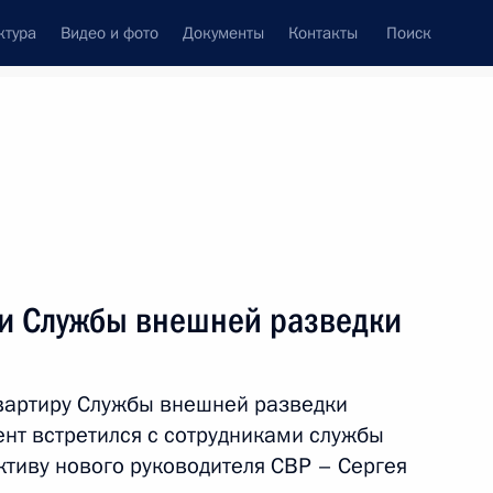
ктура
Видео и фото
Документы
Контакты
Поиск
венный Совет
Совет Безопасности
Комиссии и советы
леграммы
Сведения о Президенте
октябрь, 2016
Встречи с представителями сообществ
ми Службы внешней разведки
Пресс-конференции
Интервью
вартиру Службы внешней разведки
Статьи
нт встретился с сотрудниками службы
ктиву нового руководителя СВР – Сергея