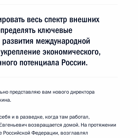
 «Россия зовёт!»
:
5
ровать весь спектр внешних
определять ключевые
и развития международной
в укрепление экономического,
ародных спортивных
3
2м
нного потенциала России.
область
ьно представляю вам нового директора
кина.
ической культуры и спорта
9
10м
область
себя и в разведке, когда там работал,
й Евгеньевич возвращается домой. На протяжении
ве Российской Федерации, возглавлял