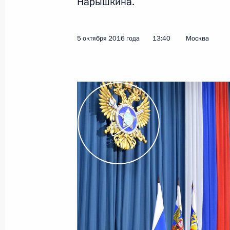
Нарышкина.
Показа
5 октября 2016 года
13:40
Москва
Встреча лидеров БРИКС с членами
16 октября 2016 года, 11:50
Гоа
15 октября 2016 года, суббота
Встреча с Президентом ЮАР Джей
15 октября 2016 года, 16:30
Индия, Беноли
Встреча с Председателем КНР Си 