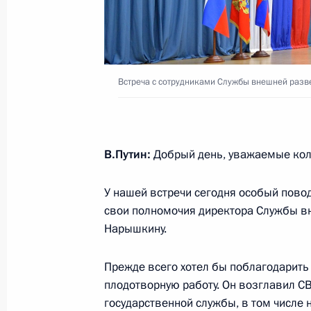
15 октября 2016 года, 14:50
Индия, Беноли
Заявление для прессы по итогам р
Встреча с сотрудниками Службы внешней разв
переговоров
15 октября 2016 года, 11:40
Индия, Беноли
В.Путин:
Добрый день, уважаемые кол
Выступление на российско-индийск
У нашей встречи сегодня особый пово
в расширенном составе
свои полномочия директора Службы в
Нарышкину.
15 октября 2016 года, 10:30
Индия, Беноли
Прежде всего хотел бы поблагодарит
плодотворную работу. Он возглавил СВ
13 октября 2016 года, четверг
государственной службы, в том числе 