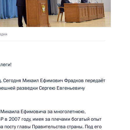
м
оссийско-индийских
4
7м
едки
м
леги!
их переговорах
4
д. Сегодня Михаил Ефимович Фрадков передаёт
нешней разведки Сергею Евгеньевичу
м
ь Михаила Ефимовича за многолетнюю,
Р в 2007 году, имея за плечами богатый опыт
на посту главы Правительства страны. Под его