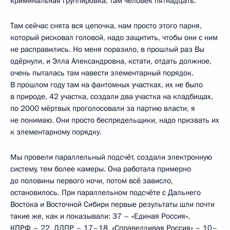
криминальная группировка, там человек пятнадцать.
Там сейчас снята вся цепочка, нам просто этого парня,
который рисковал головой, надо защитить, чтобы они с ним
не расправились. Но меня поразило, в прошлый раз Вы
одёрнули, и Элла Александровна, кстати, отдать должное,
очень пыталась там навести элементарный порядок.
В прошлом году там на фантомных участках, их не было
в природе, 42 участка, создали два участка на кладбищах,
по 2000 мёртвых проголосовали за партию власти, я
не понимаю. Они просто беспредельщики, надо призвать их
к элементарному порядку.
Мы провели параллельный подсчёт, создали электронную
систему, тем более камеры. Она работала примерно
до половины первого ночи, потом всё зависло,
остановилось. При параллельном подсчёте с Дальнего
Востока и Восточной Сибири первые результаты шли почти
такие же, как и показывали: 37 – «Единая Россия»,
КПРФ – 22, ЛДПР – 17–18, «Справедливая Россия» – 10–