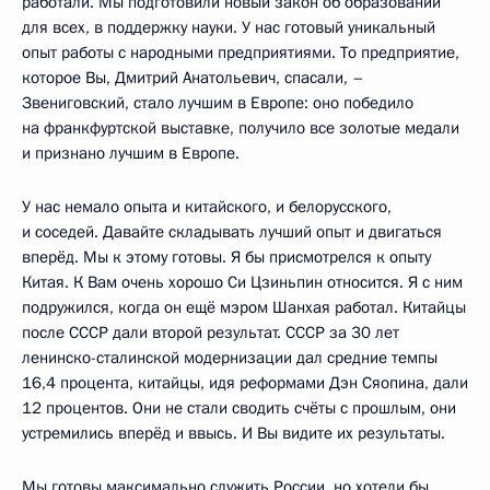
работали. Мы подготовили новый закон об образовании
для всех, в поддержку науки. У нас готовый уникальный
опыт работы с народными предприятиями. То предприятие,
которое Вы, Дмитрий Анатольевич, спасали, –
Звениговский, стало лучшим в Европе: оно победило
на франкфуртской выставке, получило все золотые медали
и признано лучшим в Европе.
У нас немало опыта и китайского, и белорусского,
и соседей. Давайте складывать лучший опыт и двигаться
вперёд. Мы к этому готовы. Я бы присмотрелся к опыту
Китая. К Вам очень хорошо Си Цзиньпин относится. Я с ним
подружился, когда он ещё мэром Шанхая работал. Китайцы
после СССР дали второй результат. СССР за 30 лет
ленинско-сталинской модернизации дал средние темпы
16,4 процента, китайцы, идя реформами Дэн Сяопина, дали
12 процентов. Они не стали сводить счёты с прошлым, они
устремились вперёд и ввысь. И Вы видите их результаты.
Мы готовы максимально служить России, но хотели бы,