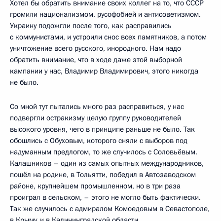
Хотел бы обратить внимание своих коллег на то, что СССР
громили национализмом, русофобией и антисоветизмом.
Украину подожгли после того, как расправились
с коммунистами, и устроили снос всех памятников, а потом
уничтожение всего русского, инородного. Нам надо
обратить внимание, что в ходе даже этой выборной
кампании у нас, Владимир Владимирович, этого никогда
не было.
Со мной тут пытались много раз расправиться, у нас
подвергли остракизму целую группу руководителей
высокого уровня, чего в принципе раньше не было. Так
обошлись с Обуховым, которого сняли с выборов под
надуманным предлогом, то же случилось с Соловьёвым.
Калашников – один из самых опытных международников,
пошёл на родине, в Тольятти, победил в Автозаводском
районе, крупнейшем промышленном, но в три раза
проиграл в сельском, – этого не могло быть фактически.
Так же случилось с адмиралом Комоедовым в Севастополе,
в Крыму, и в Калининградской области.