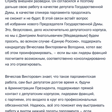
Службу внешней разведки. Он согласился и поэтому
дальше свою работу в качестве депутата Государственной
Думы, в качестве спикера парламента продолжать
не сможет и не будет. В этой связи встаёт вопрос
об избрании нового Председателя Государственной Думы.
Это, безусловно, дело исключительно депутатского корпуса,
но мы с Дмитрием Анатольевичем [Медведевым] будем
просить, во всяком случае «Единую Россию», поддержать
кандидатуру Вячеслава Викторовича Володина, хотел вас
об этом проинформировать, – если вы как лидеры фракций
посчитаете возможным, соответственно консолидированно
на это отреагировать.
Вячеслав Викторович знает, что такое парламентская
работа, сам был депутатом долгое время и, будучи
в Администрации Президента, поддерживал прямой
контакт с депутатским корпусом, лидерами фракций,
с партиями, это входило в круг его профессиональных
обязанностей. Надеюсь, всё это поможет ему выстраивать
работу и внутри нижней палаты парламента – если,