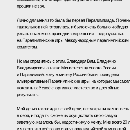
прошли не зря.
Лично для меня это была бы первая Паралимпиада. Я очен
тщательно к ней готовилась, и было очень больно и обидно
узнать о таком несправедливом решении – недопуске нас
на Паралимпийские игры Международным паралимпийским
комитетом.
Но мы справились с этим. Благодаря Вам, Владимир
Владимирович, а также Министерству спорта России
и Паралимпийскому комитету России были проведены
альтернативные Паралимпийские игры, на которых мы смог
показать всё своё спортивное мастерство и достойные
результаты.
Мой девиз таков: иди к своей цели, несмотря ни на что, верь
в себя, и тогда ты сможешь осуществить свою самую
заветную, казалось бы, недостижимую мечту. Мне всего 20 л
и я верю, что всё равно стану паралимпийской чемпионкой.