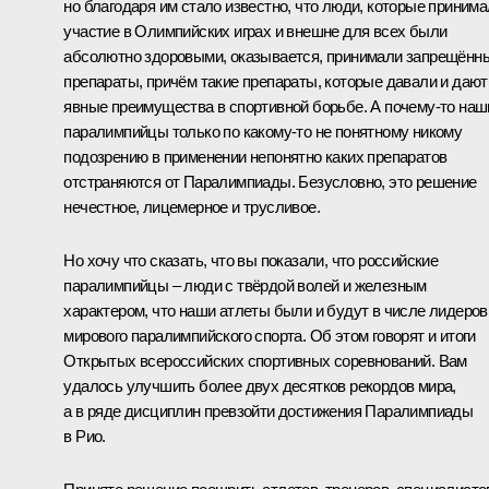
но благодаря им стало известно, что люди, которые приним
участие в Олимпийских играх и внешне для всех были
абсолютно здоровыми, оказывается, принимали запрещённ
препараты, причём такие препараты, которые давали и дают
явные преимущества в спортивной борьбе. А почему‑то наш
паралимпийцы только по какому‑то не понятному никому
подозрению в применении непонятно каких препаратов
отстраняются от Паралимпиады. Безусловно, это решение
нечестное, лицемерное и трусливое.
Но хочу что сказать, что вы показали, что российские
паралимпийцы – люди с твёрдой волей и железным
характером, что наши атлеты были и будут в числе лидеров
мирового паралимпийского спорта. Об этом говорят и итоги
Открытых всероссийских спортивных соревнований. Вам
удалось улучшить более двух десятков рекордов мира,
а в ряде дисциплин превзойти достижения Паралимпиады
в Рио.