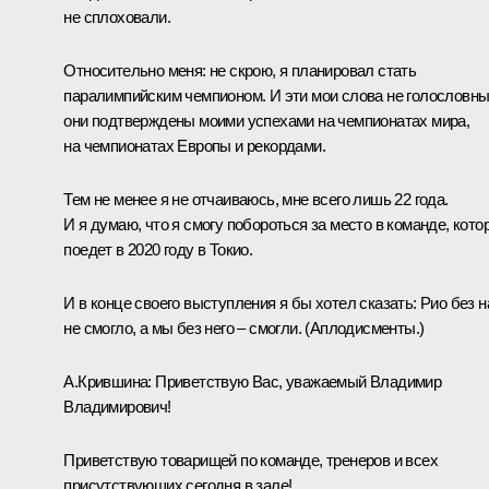
не сплоховали.
Относительно меня: не скрою, я планировал стать
паралимпийским чемпионом. И эти мои слова не голословны
они подтверждены моими успехами на чемпионатах мира,
на чемпионатах Европы и рекордами.
Тем не менее я не отчаиваюсь, мне всего лишь 22 года.
И я думаю, что я смогу побороться за место в команде, кото
поедет в 2020 году в Токио.
И в конце своего выступления я бы хотел сказать: Рио без н
не смогло, а мы без него – смогли.
(Аплодисменты.)
А.Крившина:
Приветствую Вас, уважаемый Владимир
Владимирович!
Приветствую товарищей по команде, тренеров и всех
присутствующих сегодня в зале!