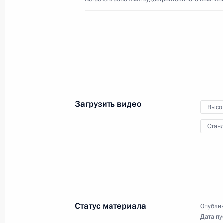
3 сентября 2016 года
Видео, 3 мин.
Загрузить видео
Высо
Станд
Статус материала
Опублик
Совещание по развитию
Дата пу