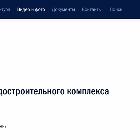
ктура
Видео и фото
Документы
Контакты
Поиск
си
ия, встречи
Встречи со СМИ
сентябрь, 2016
ть следующие материалы
достроительного комплекса
Заявления для прессы
по завершении переговоров
президентов России и Республики
ень
Корея