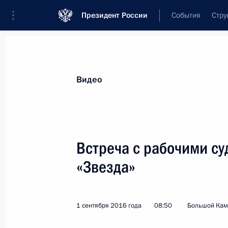
Президент России
События
Стру
Видеозаписи
Фотографии
Аудиозапи
Все материалы
Выступления
Совещан
Видео
Показа
Встреча с рабочими су
«Звезда»
Неформальная встреча
лидеров стран БРИКС
1 сентября 2016 года
08:50
Большой Кам