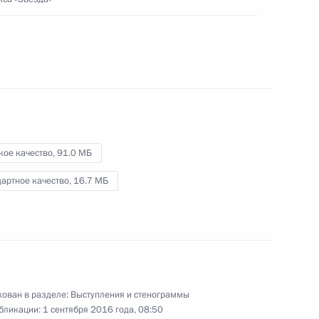
Дальневосточного
федерального округа
2 сентября 2016 года
Видео, 3 мин.
кое качество,
91.0 МБ
артное качество,
16.7 МБ
ован в разделе:
Выступления и стенограммы
Выступление на презентации
бликации:
1 сентября 2016 года, 08:50