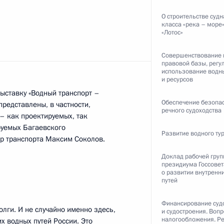
О строительстве суд
класса «река – море
«Лотос»
ть следующие материалы
Совершенствование 
правовой базы, рег
ии независимых профсоюзов
использование водны
1
и ресурсов
выставку «Водный транспорт –
Обеспечение безопа
представлены, в частности,
речного судоходства
– как проектируемых, так
руемых Багаевского
Развитие водного ту
р транспорта Максим Соколов.
Доклад рабочей гру
президиума Госсове
ра Забайкальского края
1
о развитии внутренн
путей
Финансирование суд
олги. И не случайно именно здесь,
и судостроения. Воп
налогообложения. Р
х водных путей России. Это