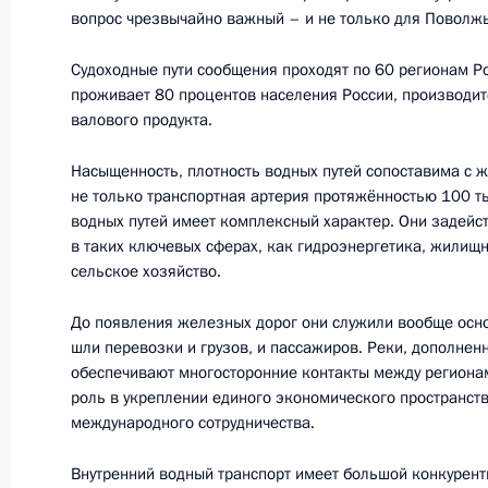
вопрос чрезвычайно важный – и не только для Поволжья
Рабочая встреча с губернатором Р
Судоходные пути сообщения проходят по 60 регионам Р
Голубевым
проживает 80 процентов населения России, производит
30 августа 2016 года, 14:30
Москва, Кремль
валового продукта.
Насыщенность, плотность водных путей сопоставима с 
не только транспортная артерия протяжённостью 100 т
26 августа 2016 года, пятница
водных путей имеет комплексный характер. Они задейс
в таких ключевых сферах, как гидроэнергетика, жилищ
Заседание президиума Госсовета 
сельское хозяйство.
привлекательности российских кур
До появления железных дорог они служили вообще осн
26 августа 2016 года, 12:00
Алтайский край,
шли перевозки и грузов, и пассажиров. Реки, дополнен
обеспечивают многосторонние контакты между региона
роль в укреплении единого экономического пространств
международного сотрудничества.
Рабочая встреча с врио Главы Че
26 августа 2016 года, 00:25
Москва, Кремль
Внутренний водный транспорт имеет большой конкурент