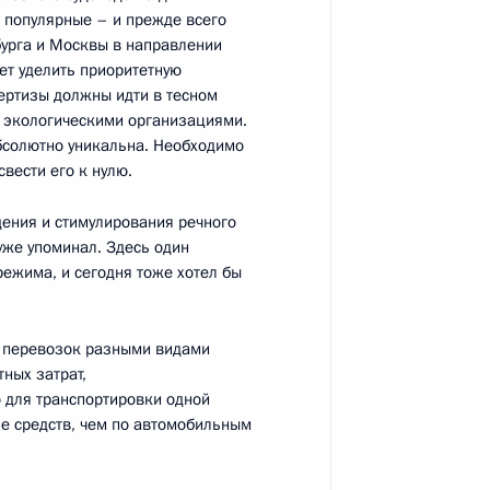
ы популярные – и прежде всего
бурга и Москвы в направлении
ет уделить приоритетную
пертизы должны идти в тесном
ики Крым и Севастополя
2
 экологическими организациями.
абсолютно уникальна. Необходимо
вести его к нулю.
дения и стимулирования речного
Таврида»
 уже упоминал. Здесь один
12
ежима, и сегодня тоже хотел бы
и перевозок разными видами
тных затрат,
 Совета Безопасности
4
3м
о для транспортировки одной
ше средств, чем по автомобильным