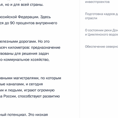
инвестпроектов
, но и для всей страны.
остовской области Василием
1
Подготовка кадров д
оссийской Федерации. Здесь
отрасли
ся до 90 процентов внутреннего
О состоянии реки До
и Цимлянского водо
железными дорогами. Но это
Обеспечение северно
ысяч километров: предназначение
твованы для решения задач
но-коммунальное хозяйство,
о повышении инвестиционной
14
14м
ортов
овными магистралями, по которым
 Белокуриха
ные каналами, и сегодня
ми и людьми, играют огромную
а России, способствуют развитию
чни Рамзаном Кадыровым
1
ный потенциал. Это низкая