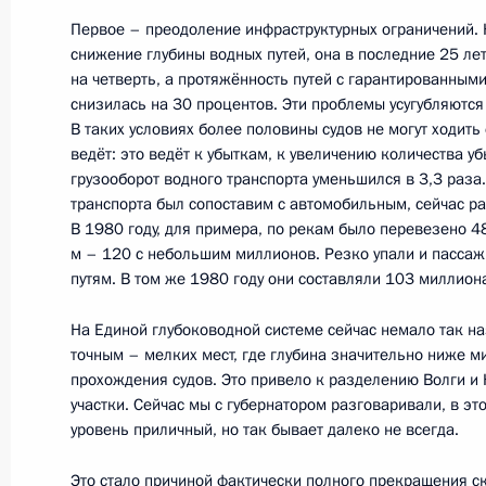
24 августа 2016 года, 14:00
Москва, Кремль
Первое – преодоление инфраструктурных ограничений. 
снижение глубины водных путей, она в последние 25 ле
на четверть, а протяжённость путей с гарантированным
снизилась на 30 процентов. Эти проблемы усугубляются
23 августа 2016 года, вторник
В таких условиях более половины судов не могут ходить 
ведёт: это ведёт к убыткам, к увеличению количества у
Рабочая встреча с губернатором С
грузооборот водного транспорта уменьшился в 3,3 раза.
Евгением Куйвашевым
транспорта был сопоставим с автомобильным, сейчас ра
В 1980 году, для примера, по рекам было перевезено 4
23 августа 2016 года, 13:35
Москва, Кремль
м – 120 с небольшим миллионов. Резко упали и пасса
путям. В том же 1980 году они составляли 103 миллион
На Единой глубоководной системе сейчас немало так на
22 августа 2016 года, понедельник
точным – мелких мест, где глубина значительно ниже 
прохождения судов. Это привело к разделению Волги и
Рабочая встреча с губернатором А
участки. Сейчас мы с губернатором разговаривали, в эт
Орловым
уровень приличный, но так бывает далеко не всегда.
22 августа 2016 года, 15:15
Москва, Кремль
Это стало причиной фактически полного прекращения ск