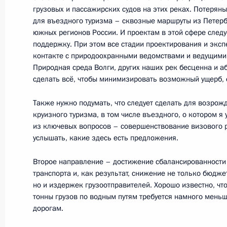
грузовых и пассажирских судов на этих реках. Потерян
для въездного туризма – сквозные маршруты из Петер
19 августа 2016 года, пятница
южных регионов России. И проектам в этой сфере следу
поддержку. При этом все стадии проектирования и экс
Встреча с руководителями Республ
контакте с природоохранными ведомствами и ведущими
Природная среда Волги, других наших рек бесценна и 
19 августа 2016 года, 20:40
Крым
сделать всё, чтобы минимизировать возможный ущерб, с
Также нужно подумать, что следует сделать для возрож
Посещение молодёжного форума «
круизного туризма, в том числе въездного, о котором я
из ключевых вопросов – совершенствование визового р
19 августа 2016 года, 20:30
Крым
услышать, какие здесь есть предложения.
Второе направление – достижение сбалансированност
транспорта и, как результат, снижение не только бюдже
Совещание с постоянными членами
но и издержек грузоотправителей. Хорошо известно, чт
тонны грузов по водным путям требуется намного мень
19 августа 2016 года, 15:30
Крым
дорогам.