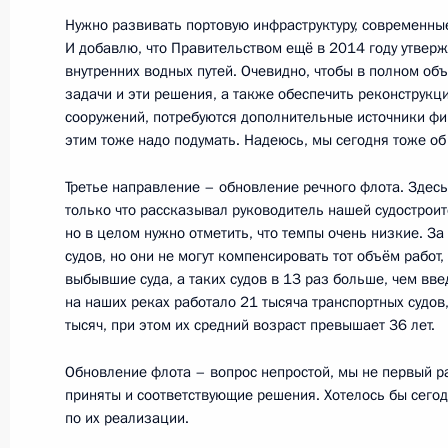
17 августа 2016 года, 14:50
Москва, Кремль
Нужно развивать портовую инфраструктуру, современны
И добавлю, что Правительством ещё в 2014 году утве
внутренних водных путей. Очевидно, чтобы в полном объ
задачи и эти решения, а также обеспечить реконструкц
16 августа 2016 года, вторник
сооружений, потребуются дополнительные источники фин
этим тоже надо подумать. Надеюсь, мы сегодня тоже об
Встреча с Президентом Казахстан
16 августа 2016 года, 13:00
Сочи
Третье направление – обновление речного флота. Здес
только что рассказывал руководитель нашей судострои
но в целом нужно отметить, что темпы очень низкие. За
судов, но они не могут компенсировать тот объём работ
15 августа 2016 года, понедельник
выбывшие суда, а таких судов в 13 раз больше, чем вве
на наших реках работало 21 тысяча транспортных судов,
Заседание президиума Госсовета п
тысяч, при этом их средний возраст превышает 36 лет.
внутренних водных путей
Обновление флота – вопрос непростой, мы не первый ра
15 августа 2016 года, 18:45
Волгоград
приняты и соответствующие решения. Хотелось бы сегод
по их реализации.