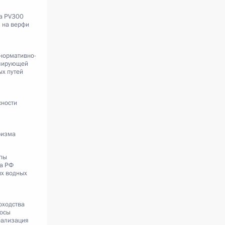
на PV300
» на верфи
нормативно-
улирующей
х путей
сности
ризма
ппы
та РФ
их водных
оходства
росы
еализация