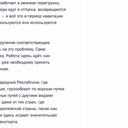
работает в режиме перегрузки,
люди едут в отпуска, возвращаются
1
 – и всё это в период навигации
пользуются или используются
поручение соответствующее
 на эту проблему. Сами
у. Работа здесь идёт, как
агаданской области
3
о, уже необходимо принять
екам.
Народной Республике, где
ьше, грузооборот по водным путям
ных путей с другими видами
даже от тех стран, где
вропейские страны, такие как
публики Коми Сергеем
3
и здесь играют значительную
анспорта.