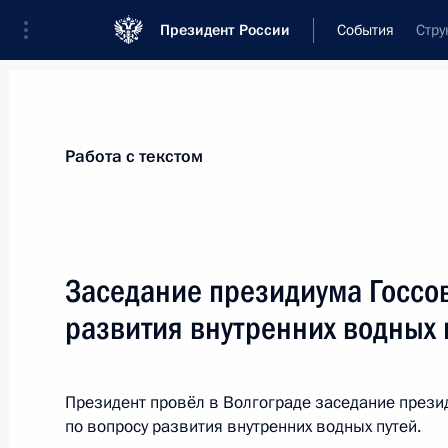
Президент России
События
Стру
Президент
Администрация
Государст
Новости
Стенограммы
Поездки
Те
Работа с текстом
Рубрикация материалов
Все материалы
Заседание президиума Госсов
Послания Федеральному Собранию
развития внутренних водных 
Заявления по важнейшим вопросам
Совещания, заседания, рабочие встречи
Президент провёл в Волгограде заседание прези
Речи и обращения
по вопросу развития внутренних водных путей.