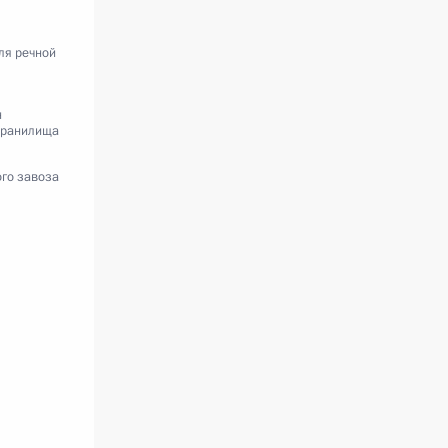
ля речной
н
хранилища
го завоза