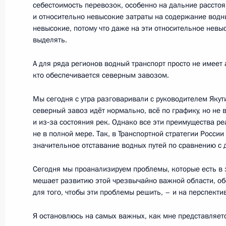
себестоимость перевозок, особенно на дальние рассто
и относительно невысокие затраты на содержание водн
невысокие, потому что даже на эти относительное нев
25 августа 2016 года, четверг
выделять.
Встреча с премьер-министром Сло
А для ряда регионов водный транспорт просто не имеет 
кто обеспечивается северным завозом.
25 августа 2016 года, 23:25
Москва, Кремль
Мы сегодня с утра разговаривали с руководителем Якути
северный завоз идёт нормально, всё по графику, но не в
Награждение победителей Олимпи
и из‑за состояния рек. Однако все эти преимущества ре
не в полной мере. Так, в Транспортной стратегии Росси
25 августа 2016 года, 14:00
Москва, Кремль
значительное отставание водных путей по сравнению с 
Сегодня мы проанализируем проблемы, которые есть в э
мешает развитию этой чрезвычайно важной области, об
24 августа 2016 года, среда
для того, чтобы эти проблемы решить, – и на перспекти
Рабочая встреча с губернатором М
Я остановлюсь на самых важных, как мне представляет
Воробьёвым