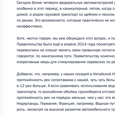
Сегодня более четверти федеральных автомагистралей 
Встреча с Дмитрием Медведевым
особенно в этот период, в каникулярный, летом, когда 
домой, а рядом грузовой транспорт со щебнем и песком,
19 августа 2016 года, 14:50
Крым
по рекам. Это возможности, которые практически не ис
неэффективно.
Хотя, честно говоря, мы уже обсуждали этот вопрос, и 
18 августа 2016 года, четверг
Правительству было ещё в апреле 2014 года посмотреть
перевозчики не спешат менять свою привычную логистик
Рабочая встреча с губернатором М
говорится, по накатанному пути. Правительству, конечн
Владимиром Печеным
оперативные меры для стимулирования перевозок по р
18 августа 2016 года, 14:20
Москва, Кремль
Добавлю, что, например, у наших соседей в Китайской 
протяжённость рек сопоставима с нашей, чуть-чуть бол
в 12 раз больше. А если сравнивать использование вод
17 августа 2016 года, среда
транспорта, то российские объёмы грузооборота отстают 
протяжённость рек на порядок меньше, чем у нас: это е
Рабочая встреча с врио Главы Рес
Нидерланды, Германия, Франция, например. Водные пут
Гапликовым
роль, несмотря на высокое развитие автомобильного тр