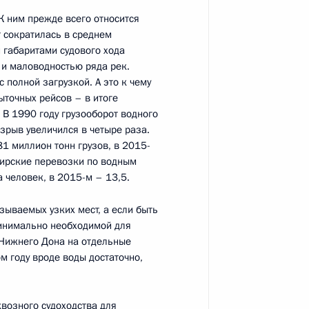
К ним прежде всего относится
т сократилась в среднем
и габаритами судового хода
 и маловодностью ряда рек.
с полной загрузкой. А это к чему
быточных рейсов – в итоге
вердловской области
3
 В 1990 году грузооборот водного
зрыв увеличился в четыре раза.
81 миллион тонн грузов, в 2015-
жирские перевозки по водным
а человек, в 2015-м – 13,5.
зываемых узких мест, а если быть
минимально необходимой для
 Нижнего Дона на отдельные
рхангельской области Игорем
3
ом году вроде воды достаточно,
возного судоходства для