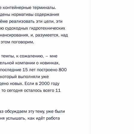
е контейнерные терминалы.
рждены нормативы содержания
ёме реализовать эти цели, эти
ию судоходных гидротехнических
ансирования, и, разумеется, над
 этом поговорим.
а Нурсултаном Назарбаевым
2
ь темпы, к сожалению, – мне
тельной компании о новинках,
 последние 15 лет построено 800
, который выполняли уже
дено новых. Если в 2000 году
 то сегодня осталось всего 11
о вопросу развития
11
17м
з обсуждаем эту тему, уже были
ня услышать, как идёт работа