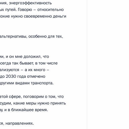
яния, энергоэффективность
ых путей. Говорю – относительно
ысокие нужно своевременно деньги
вакии Робертом Фицо
6
альтернативы, особенно для тех,
и, и он мне доложил, что
сегда так бывает, в том числе
ады-2016
ализуются – а их много –
19
42м
и до 2030 года отмечено
другими видами транспорта.
той сфере, поговорим о том, что
судим, какие меры нужно принять
ву, и в ближайшее время.
осковской области Андреем
2
ся, направлениях.