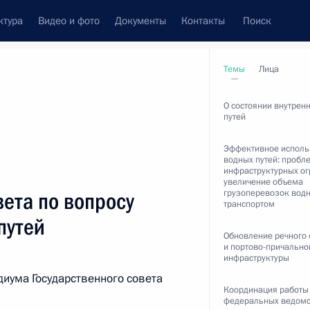
ктура
Видео и фото
Документы
Контакты
Поиск
венный Совет
Совет Безопасности
Комиссии и советы
Темы
Лица
леграммы
Сведения о Президенте
август, 2016
О состоянии внутрен
путей
Эффективное исполь
водных путей: пробл
инфраструктурных ог
увеличение объема
Встречи с представителями сообществ
грузоперевозок вод
ета по вопросу
транспортом
Пресс-конференции
путей
Интервью
Обновление речного
и портово-причально
инфраструктуры
Статьи
диума Государственного совета
Координация работы
федеральных ведомс