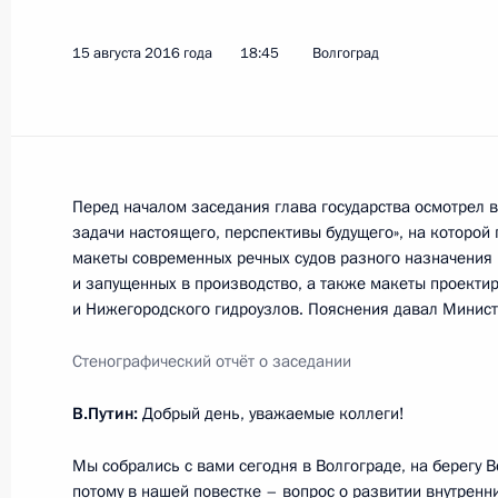
15 августа 2016 года
18:45
Волгоград
Показа
Встреча с председателем Федерац
России Михаилом Шмаковым
Перед началом заседания глава государства осмотрел 
31 августа 2016 года, 08:10
Москва, Кремль
задачи настоящего, перспективы будущего», на которой 
макеты современных речных судов разного назначения 
и запущенных в производство, а также макеты проекти
и Нижегородского гидроузлов. Пояснения давал Минист
30 августа 2016 года, вторник
Стенографический отч
ё
т о заседании
Рабочая встреча с врио губернато
Натальей Ждановой
В.Путин:
Добрый день, уважаемые коллеги!
30 августа 2016 года, 15:40
Москва, Кремль
Мы собрались с вами сегодня в Волгограде, на берегу В
потому в нашей повестке – вопрос о развитии внутренни