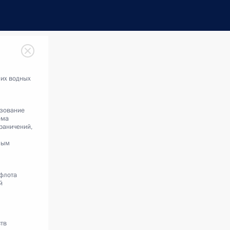
них водных
зование
ема
раничений,
ным
 флота
й
тв