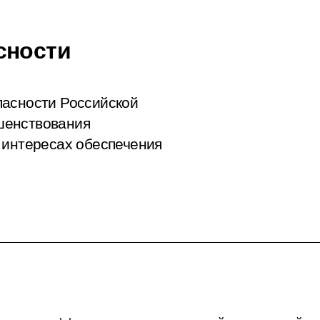
сности
пасности Российской
шенствования
 интересах обеспечения