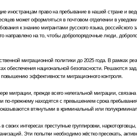
е иностранцам право на пребывание в нашей стране и веде
 месяцев может оформляться в почтовом отделении в уведом
бования к знанию мигрантами русского языка, российского 
то направлено на то, чтобы добропорядочные люди, доброп
рственной миграционной политики до 2025 года. В рамках ре
есах обеспечения национальной безопасности. Решаются за
о повышению эффективности миграционного контроля.
ере миграции, прежде всего нелегальной миграции, связан
ии по‑прежнему находятся с превышением срока пребывания.
о оказываются втянутыми в криминальный или полукримина
в своих интересах преступные группировки, наркоторговцы
анизаций. Эти попытки необходимо жёстко пресекать, актив