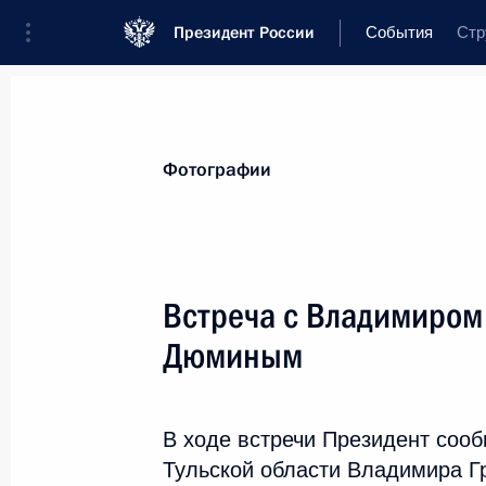
Президент России
События
Стр
Президент
Администрация
Государ
Новости
Стенограммы
Поездки
Т
Фотографии
Рубрикация материалов
Все материалы
Встреча с Владимиром
Послания Федеральному Собранию
Дюминым
Заявления по важнейшим вопросам
Совещания, заседания, рабочие встречи
В ходе встречи Президент сооб
Речи и обращения
Тульской области Владимира Г