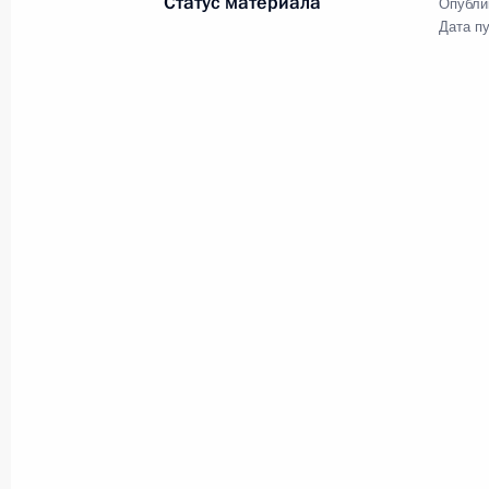
Статус материала
Опубли
Дата п
Посещение автомобильного завод
12 февраля 2016 года, 18:10
Набережные Челны
11 февраля 2016 года, четверг
Доклад Министерства обороны о х
округе
11 февраля 2016 года, 17:35
Московская область
10 февраля 2016 года, среда
Совещание с членами Правительст