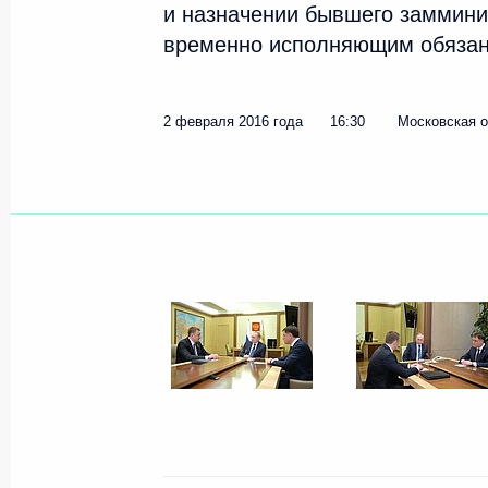
и назначении бывшего заммин
временно исполняющим обязанн
Показа
2 февраля 2016 года
16:30
Московская о
16 февраля 2016 года, вторни
Семинар-совещание председателей
16 февраля 2016 года, 14:40
Москва
15 февраля 2016 года, понеде
Встреча с президентом Российско
и предпринимателей Александром
15 февраля 2016 года, 16:10
Московская область