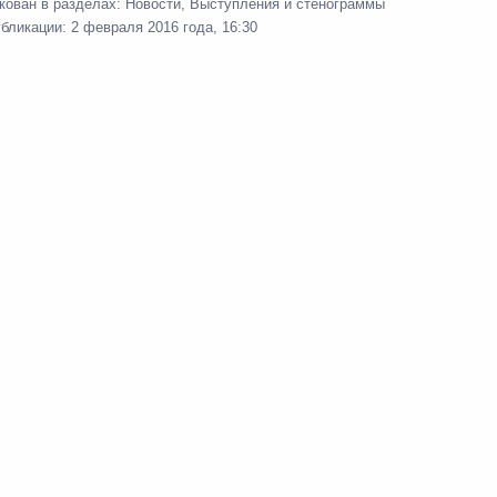
кован в разделах:
Новости
,
Выступления и стенограммы
убликации:
2 февраля 2016 года, 16:30
а «КамАЗ»
8
4м
оде учений в Южном военном
3
19м
, Ново-Огарёво
ва
4
29м