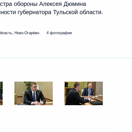
истра обороны Алексея Дюмина
ости губернатора Тульской области.
ть следующие материалы
бласть, Ново-Огарёво
4 фотографии
к
 судов
3
13м
льник
го союза промышленников
3
 Шохиным
, Ново-Огарёво