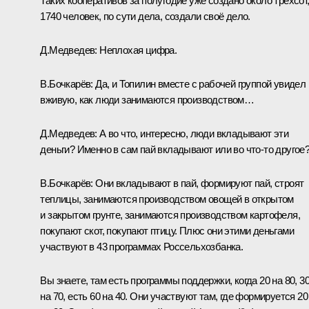
Таких кооперативов за полугодие уже создано около трёхсот
1740 человек, по сути дела, создали своё дело.
Д.Медведев: Неплохая цифра.
В.Бочкарёв: Да, и Топилин вместе с рабочей группой увидел
вживую, как люди занимаются производством…
Д.Медведев: А во что, интересно, люди вкладывают эти
деньги? Именно в сам пай вкладывают или во что‑то другое
В.Бочкарёв: Они вкладывают в пай, формируют пай, строят
теплицы, занимаются производством овощей в открытом
и закрытом грунте, занимаются производством картофеля,
покупают скот, покупают птицу. Плюс они этими деньгами
участвуют в 43 программах Россельхозбанка.
Вы знаете, там есть программы поддержки, когда 20 на 80, 3
на 70, есть 60 на 40. Они участвуют там, где формируется 20