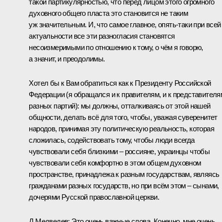
такой партикулярностью, что перед лицом этого огромного
духовного общего пласта это становится не таким
уж значительным. И, что самое главное, опять‑таки при всей
актуальности все эти разногласия становятся
несоизмеримыми по отношению к тому, о чём я говорю,
а значит, и преодолимы.
Хотел бы к Вам обратиться как к Президенту Российской
Федерации (я обращался и к правителям, и к представителя
разных партий): мы должны, отталкиваясь от этой нашей
общности, делать всё для того, чтобы, уважая суверенитет
народов, принимая эту политическую реальность, которая
сложилась, содействовать тому, чтобы люди всегда
чувствовали себя близкими – россияне, украинцы чтобы
чувствовали себя комфортно в этом общем духовном
пространстве, принадлежа к разным государствам, являясь
гражданами разных государств, но при всём этом – сынами,
дочерями Русской православной церкви.
Д.Медведев: Это очень важные слова. Конечно, мне очень