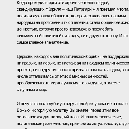
Когда проходил через эти огромные толпы людей,
скандирующих «Кирилл – наш Патриарх!», я понимал, что та
великая духовная общность, которая создавалась нашими
народами на протяжении тысячелетий, стала общей базисн
ценностью, которую просто невозможно поколебать
сиюминутной политикой ни в одну, ни в другую сторону. И эт
самое главное впечатление.
Церковь, находясь вне политической борьбы, не поддержив
ни правых, ни левых, не настаивая ни на одном политическо
проекте, ни на другом, просто призвана помогать людям, в т
числе отталкиваясь от этих базисных ценностей,
преобразовывать мир к лучшему – свои души, а вместе
с душами и мир.
Я почувствовал глубокую веру людей, их упование на волю
Божью, их горячую молитву. Вы знаете, перед этим всё
остальное уходит на задний план. И наши человеческие,
политические разномыслия, при всей их актуальности, отда