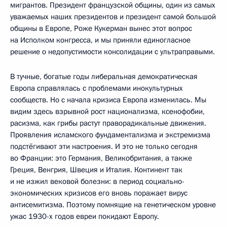
мигрантов. Президент французской общины, один из самых
уважаемых наших президентов и президент самой большой
общины в Европе, Роже Кукерман вынес этот вопрос
на Исполком конгресса, и мы приняли единогласное
решение о недопустимости консолидации с ультраправыми.
В тучные, богатые годы либеральная демократическая
Европа справлялась с проблемами инокультурных
сообществ. Но с начала кризиса Европа изменилась. Мы
видим здесь взрывной рост национализма, ксенофобии,
расизма, как грибы растут праворадикальные движения.
Проявления исламского фундаментализма и экстремизма
подстёгивают эти настроения. И это не только сегодня
во Франции: это Германия, Великобритания, а также
Греция, Венгрия, Швеция и Италия. Континент так
и не изжил вековой болезни: в период социально-
экономических кризисов его вновь поражает вирус
антисемитизма. Поэтому помнящие на генетическом уровне
ужас 1930-х годов евреи покидают Европу.