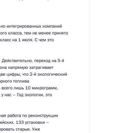
ь
ьно интегрированных компаний
ого класса, тем не менее принято
осковской области Андреем
2
класс на 1 июля. С чем это
ь
Действительно, переход на 5-й
 она напрямую затрагивает
две цифры, что 2-й экологический
орного топлива
о всего лишь 10 микрограмм,
омочным представителем
2
 у нас – Год экологии, это
ым
ь
ная работа по реконструкции
йских. 133 установки –
ировать старые. Уже