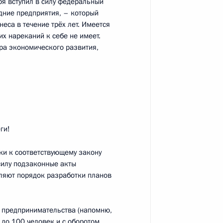
ря вступил в силу федеральный
окописом Павлопулосом
6
дние предприятия, – который
еса в течение трёх лет. Имеется
асть, Ново-Огарёво
их нареканий к себе не имеет.
ра экономического развития,
3
асть, Ново-Огарёво
ги!
вки к соответствующему закону
Агентства стратегических
6
5м
силу подзаконные акты
ляют порядок разработки планов
асть, Ново-Огарёво
о предпринимательства (напомню,
 до 100 человек и с оборотом