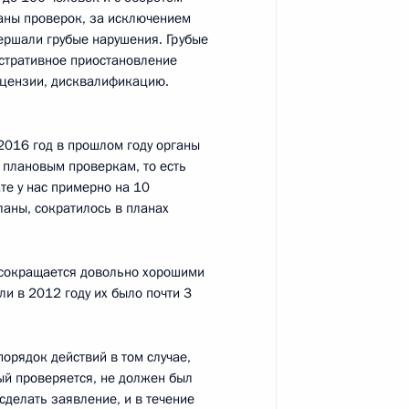
ланы проверок, за исключением
вершали грубые нарушения. Грубые
Федеральной
3
истративное приостановление
Артемьевым
ицензии, дисквалификацию.
асть, Ново-Огарёво
 2016 год в прошлом году органы
 плановым проверкам, то есть
ате у нас примерно на 10
КН Виктором Ивановым
4
ланы, сократилось в планах
асть, Ново-Огарёво
д сокращается довольно хорошими
ли в 2012 году их было почти 3
ва
3
асть, Ново-Огарёво
орядок действий в том случае,
рый проверяется, не должен был
сделать заявление, и в течение