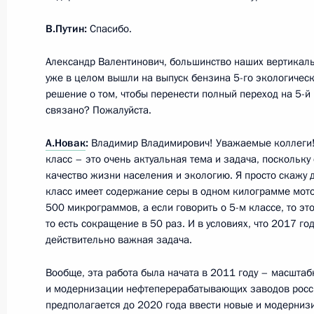
30 декабря 2015 года, 14:15
Москва, Кремл
В.Путин:
Спасибо.
Александр Валентинович, большинство наших вертикал
уже в целом вышли на выпуск бензина 5-го экологическ
Рабочая встреча с губернатором М
решение о том, чтобы перенести полный переход на 5-й 
Воробьёвым
связано? Пожалуйста.
30 декабря 2015 года, 13:10
Москва, Кремл
А.Новак
:
Владимир Владимирович! Уважаемые коллеги! 
класс – это очень актуальная тема и задача, поскольку
качество жизни населения и экологию. Я просто скажу 
29 декабря 2015 года, вторник
класс имеет содержание серы в одном килограмме мот
500 микрограммов, а если говорить о 5-м классе, то эт
Встреча с вице-премьером – полн
то есть сокращение в 50 раз. И в условиях, что 2017 год
Президента в ДФО Юрием Трутнев
действительно важная задача.
29 декабря 2015 года, 16:00
Москва, Кремл
Вообще, эта работа была начата в 2011 году – масштаб
и модернизации нефтеперерабатывающих заводов росси
предполагается до 2020 года ввести новые и модерниз