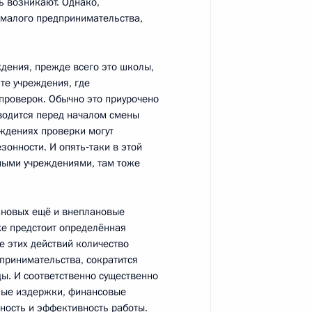
ь возникают. Однако,
в малого предпринимательства,
до
12
ждения, прежде всего это школы,
 те учреждения, где
проверок. Обычно это приурочено
оводится перед началом смены
еждениях проверки могут
зонности. И опять‑таки в этой
ными учреждениями, там тоже
м России
1
9м
ановых ещё и внеплановые
же предстоит определённая
те этих действий количество
принимательства, сократится
ды. И соответственно существенно
елгородской области
3
нные издержки, финансовые
ность и эффективность работы.