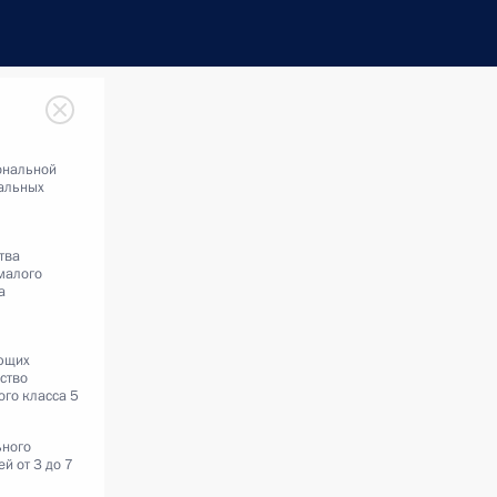
ональной
альных
тва
малого
а
ющих
ство
ого класса 5
ьного
й от 3 до 7