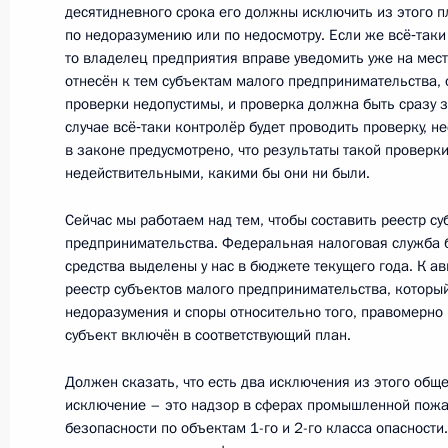
десятидневного срока его должны исключить из этого п
12 января 2016 года, вторник
по недоразумению или по недосмотру. Если же всё‑таки
Встреча с главой компании «Аэро
то владелец предприятия вправе уведомить уже на месте
отнесён к тем субъектам малого предпринимательства,
12 января 2016 года, 13:50
Москва, аэропо
проверки недопустимы, и проверка должна быть сразу з
случае всё‑таки контролёр будет проводить проверку, н
в законе предусмотрено, что результаты такой проверк
недействительными, какими бы они ни были.
Интервью немецкому изданию Bild.
Сейчас мы работаем над тем, чтобы составить реестр с
12 января 2016 года, 06:00
Сочи
предпринимательства. Федеральная налоговая служба б
средства выделены у нас в бюджете текущего года. К ав
реестр субъектов малого предпринимательства, котор
11 января 2016 года, понедельник
недоразумения и споры относительно того, правомерно
субъект включён в соответствующий план.
Интервью немецкому изданию Bild.
Должен сказать, что есть два исключения из этого общ
11 января 2016 года, 06:00
Сочи
исключение – это надзор в сферах промышленной пожа
безопасности по объектам 1-го и 2-го класса опасност