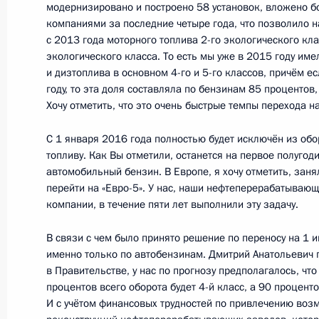
модернизировано и построено 58 установок, вложено б
Встреча с главой Торгово-промыш
компаниями за последние четыре года, что позволило н
Катыриным
с 2013 года моторного топлива 2-го экологического кла
экологического класса. То есть мы уже в 2015 году им
29 декабря 2015 года, 14:55
Москва, Кремл
и дизтоплива в основном 4-го и 5-го классов, причём е
году, то эта доля составляла по бензинам 85 процентов,
Хочу отметить, что это очень быстрые темпы перехода на
Встреча с лидером КПРФ Геннадие
С 1 января 2016 года полностью будет исключён из обо
29 декабря 2015 года, 13:45
Москва, Кремл
топливу. Как Вы отметили, останется на первое полугоди
автомобильный бензин. В Европе, я хочу отметить, занял
перейти на «Евро-5». У нас, наши нефтеперерабатыва
компании, в течение пяти лет выполнили эту задачу.
28 декабря 2015 года, понедельни
В связи с чем было принято решение по переносу на 1 
Рабочая встреча с президентом ко
именно только по автобензинам. Дмитрий Анатольевич
Калугиным
в Правительстве, у нас по прогнозу предполагалось, что
процентов всего оборота будет 4-й класс, а 90 проценто
28 декабря 2015 года, 15:15
Московская об
И с учётом финансовых трудностей по привлечению во