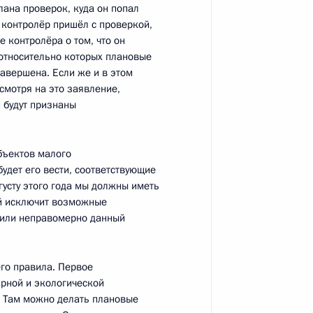
лана проверок, куда он попал
 контролёр пришёл с проверкой,
флот» Виталием Савельевым
 контролёра о том, что он
3
 относительно которых плановые
рт Шереметьево
авершена. Если же и в этом
есмотря на это заявление,
и будут признаны
 Часть 2
6
убъектов малого
удет его вести, соответствующие
густу этого года мы должны иметь
ый исключит возможные
 или неправомерно данный
 Часть 1
4
его правила. Первое
рной и экологической
и. Там можно делать плановые