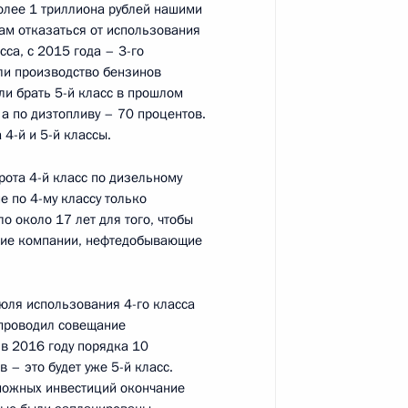
олее 1 триллиона рублей нашими
ленной палаты Сергеем
3
ам отказаться от использования
сса, с 2015 года – 3-го
ели производство бензинов
ь
сли брать 5-й класс в прошлом
 а по дизтопливу – 70 процентов.
 4-й и 5-й классы.
м Зюгановым
3
рота 4-й класс по дизельному
ь
е по 4-му классу только
о около 17 лет для того, чтобы
ющие компании, нефтедобывающие
к
июля использования 4-го класса
мпании «Ростелеком» Сергеем
2
 проводил совещание
 в 2016 году порядка 10
в – это будет уже 5-й класс.
ласть, Ново-Огарёво
зможных инвестиций окончание