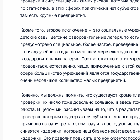
проверки в силу специфики самих рисков, которые здес
по статистике, в этих сферах практически нет субъекто
8 января 2016 года, пятница
там есть крупные предприятия.
Встреча со сборной России по дзю
Кроме того, второе исключение – это социальные учре
8 января 2016 года, 17:50
Сочи
детские сады, детские оздоровительные лагеря, то есть
предусмотрено специальное, более частое, проведение 
к началу учебного года, по меньшей мере ежегодно пр
в оздоровительных лагерях. Соответственно в этих учр
31 декабря 2015 года, четверг
проводиться, естественно, чаще, приуроченные к этой се
сфере большинство учреждений являются государствен
Новогоднее обращение к граждана
очень небольшое количество малых предприятий.
31 декабря 2015 года, 23:55
Конечно, мы должны помнить, что существуют кроме пл
проверки, их число тоже довольно большое, и здесь то
работа. В целом мы рассчитываем на то, что в результа
30 декабря 2015 года, среда
проверок, которым подвергаются субъекты малого пред
примерно на одну треть в этом году и в последующие го
Рабочая встреча с губернатором Б
снизятся издержки, которые наш бизнес несёт: време
Евгением Савченко
издержки. Это позволит повысить его конкурентоспособ