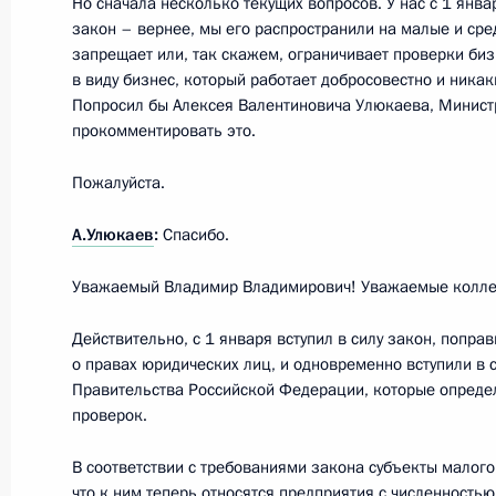
Но сначала несколько текущих вопросов. У нас с 1 янва
Встреча с Президентом Греции Пр
закон – вернее, мы его распространили на малые и сре
запрещает или, так скажем, ограничивает проверки бизн
15 января 2016 года, 13:30
Московская обл
в виду бизнес, который работает добросовестно и никак
Попросил бы Алексея Валентиновича Улюкаева, Минист
прокомментировать это.
14 января 2016 года, четверг
Пожалуйста.
Встреча с Дмитрием Мезенцевым
А.Улюкаев
:
Спасибо.
14 января 2016 года, 17:15
Московская обл
Уважаемый Владимир Владимирович! Уважаемые колле
Действительно, с 1 января вступил в силу закон, попра
Заседание наблюдательного совета 
о правах юридических лиц, и одновременно вступили в 
инициатив
Правительства Российской Федерации, которые опреде
14 января 2016 года, 15:10
Московская обл
проверок.
В соответствии с требованиями закона субъекты малог
что к ним теперь относятся предприятия с численностью