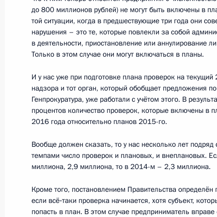
13 января 2016 года, среда
до 800 миллионов рублей) не могут быть включены в п
той ситуации, когда в предшествующие три года они со
Рабочая встреча с руководителем 
нарушения – это те, которые повлекли за собой админ
антимонопольной службы Игорем 
в деятельности, приостановление или аннулирование л
Только в этом случае они могут включаться в планы.
13 января 2016 года, 22:30
Московская обл
И у нас уже при подготовке плана проверок на текущий
надзора и тот орган, который обобщает предложения по
Генпрокуратура, уже работали с учётом этого. В результ
Рабочая встреча с директором ФС
процентов количество проверок, которые включены в п
13 января 2016 года, 21:45
Московская обл
2016 года относительно планов 2015-го.
Вообще должен сказать, то у нас несколько лет подря
темпами число проверок и плановых, и внеплановых. Ес
Совещание с членами Правительст
миллиона, 2,9 миллиона, то в 2014-м – 2,3 миллиона.
13 января 2016 года, 17:45
Московская обл
Кроме того, постановлением Правительства определён п
если всё‑таки проверка начинается, хотя субъект, кото
попасть в план. В этом случае предприниматель вправе 