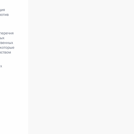
ция
ротив
перечня
мых
твенных
 которые
рством
ых