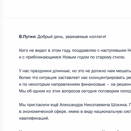
Показа
В.Путин:
Добрый день, уважаемые коллеги!
Встреча с Эмиром Катара Тамимом
Кого не видел в этом году, поздравляю с наступившим 
18 января 2016 года, 15:30
Москва, Кремль
и с приближающимся Новым годом по старому стилю.
У нас праздники длинные, но это не должно нам мешать
более что ситуация заставляет нас сконцентрировать р
15 января 2016 года, пятница
и по некоторым направлениям финансовые – на решени
Рабочая встреча с Председателем 
Мы об одном из этих вопросов сегодня поговорим попо
Медведевым
Мы пригласили ещё Александра Николаевича Шохина. 
15 января 2016 года, 15:40
в экономической сфере, имею в виду национальную си
квалификаций.