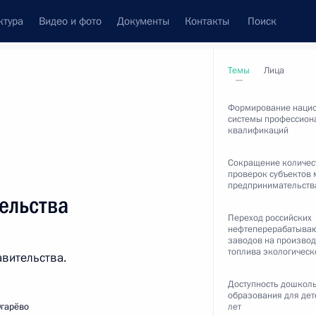
ктура
Видео и фото
Документы
Контакты
Поиск
венный Совет
Совет Безопасности
Комиссии и советы
Темы
Лица
леграммы
Сведения о Президенте
январь, 2016
Формирование наци
системы профессион
квалификаций
Сокращение количес
проверок субъектов 
предпринимательств
Встречи с представителями сообществ
ельства
Пресс-конференции
Переход российских
нефтеперерабатыва
Интервью
заводов на производ
топлива экологическ
авительства.
Статьи
Доступность дошкол
образования для дете
Огарёво
лет