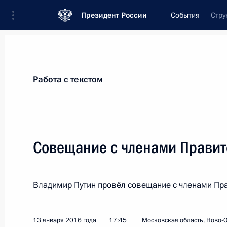
Президент России
События
Стру
Президент
Администрация
Государст
Новости
Стенограммы
Поездки
Те
Работа с текстом
Рубрикация материалов
Все материалы
Совещание с членами Правит
Послания Федеральному Собранию
Заявления по важнейшим вопросам
Владимир Путин провёл совещание с членами Пр
Совещания, заседания, рабочие встречи
Речи и обращения
13 января 2016 года
17:45
Московская область, Ново-