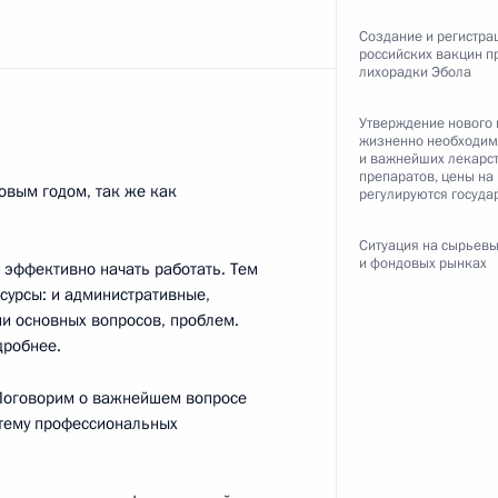
Создание и регистра
российских вакцин п
лихорадки Эбола
ть следующие материалы
Утверждение нового 
жизненно необходи
 Бен Хамадом Аль Тани
и важнейших лекарс
5
препаратов, цены на
Новым годом, так же как
регулируются госуда
Ситуация на сырьев
и фондовых рынках
 эффективно начать работать. Тем
есурсы: и административные,
и основных вопросов, проблем.
Правительства Дмитрием
дробнее.
2
Поговорим о важнейшем вопросе
стему профессиональных