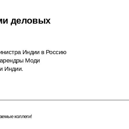
ми деловых
инистра Индии в Россию
Нарендры Моди
и Индии.
аемые коллеги!