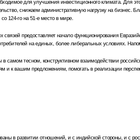
еобходимое для улучшения инвестиционного климата. Для э
ельство, снижаем административную нагрузку на бизнес. Бл
со 124‑го на 51‑е место в мире.
 связей предоставляет начало функционирования Евразийс
отребителей на единых, более либеральных условиях. Напом
ы в самом тесном, конструктивном взаимодействии российск
м и к вашим предложениям, помогать в реализации перспе
аны в развитии отношений, и с индийской стороны, и с рос