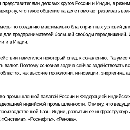
 представителями деловых кругов России и Индии, в режим
дчеркну, что такое общение на деле помогает развивать вз
меры по созданию максимально благоприятных условий для
ние для предпринимателей большей свободы передвижений. 
и и в Индии.
действии наметился некоторый спад, к сожалению. Разумеет
ть валют. Поэтому основная задача сейчас задействовать 
 областях, как высокие технологии, инновации, энергетика,
ово-промышленной палатой России и Федерацией индийски
дерацией индийской промышленности. Отмечу, что ведущие
 производственной базы Индии, развитии её инфраструктуры
 «Система», «Роснефть», «Ренова».