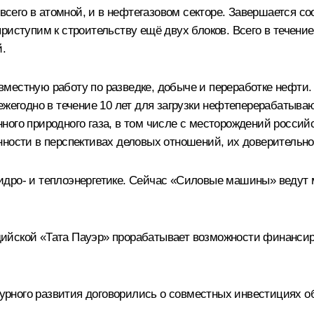
е всего в атомной, и в нефтегазовом секторе. Завершается 
риступим к строительству ещё двух блоков. Всего в течени
й.
местную работу по разведке, добыче и переработке нефти.
ежегодно в течение 10 лет для загрузки нефтеперерабатыва
ого природного газа, в том числе с месторождений российс
нности в перспективах деловых отношений, их доверительно
идро- и теплоэнергетике. Сейчас «Силовые машины» ведут 
йской «Тата Пауэр» прорабатывает возможности финансиро
рного развития договорились о совместных инвестициях о