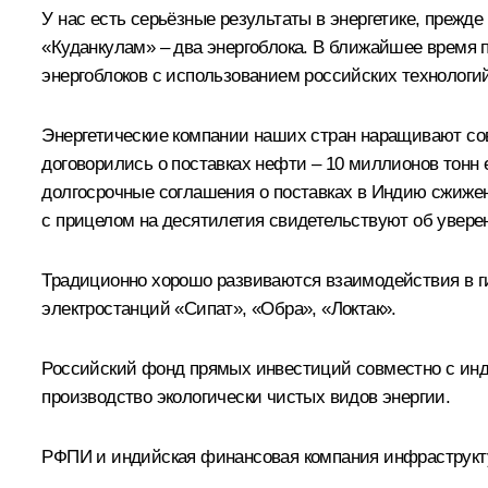
У нас есть серьёзные результаты в энергетике, прежд
«Куданкулам» – два энергоблока. В ближайшее время п
энергоблоков с использованием российских технологи
Энергетические компании наших стран наращивают сов
договорились о поставках нефти – 10 миллионов тонн 
долгосрочные соглашения о поставках в Индию сжиженн
с прицелом на десятилетия свидетельствуют об увере
Традиционно хорошо развиваются взаимодействия в г
электростанций «Сипат», «Обра», «Локтак».
Российский фонд прямых инвестиций совместно с инди
производство экологически чистых видов энергии.
РФПИ и индийская финансовая компания инфраструкту