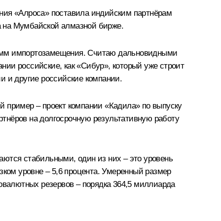
ания «Алроса» поставила индийским партнёрам
а на Мумбайской алмазной бирже.
рамм импортозамещения. Считаю дальновидными
нии российские, как «Сибур», который уже строит
и и другие российские компании.
й пример – проект компании «Кадила» по выпуску
ртнёров на долгосрочную результативную работу
аются стабильными, один из них – это уровень
зком уровне – 5,6 процента. Умеренный размер
товалютных резервов – порядка 364,5 миллиарда