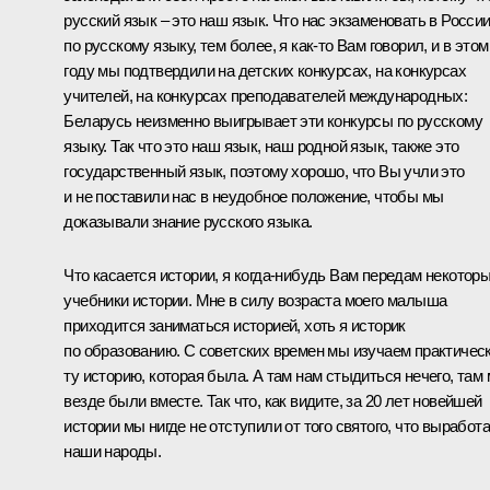
русский язык – это наш язык. Что нас экзаменовать в Росси
по русскому языку, тем более, я как‑то Вам говорил, и в этом
году мы подтвердили на детских конкурсах, на конкурсах
учителей, на конкурсах преподавателей международных:
Беларусь неизменно выигрывает эти конкурсы по русскому
языку. Так что это наш язык, наш родной язык, также это
государственный язык, поэтому хорошо, что Вы учли это
и не поставили нас в неудобное положение, чтобы мы
доказывали знание русского языка.
Что касается истории, я когда‑нибудь Вам передам некотор
учебники истории. Мне в силу возраста моего малыша
приходится заниматься историей, хоть я историк
по образованию. С советских времен мы изучаем практичес
ту историю, которая была. А там нам стыдиться нечего, там
везде были вместе. Так что, как видите, за 20 лет новейшей
истории мы нигде не отступили от того святого, что выработ
наши народы.