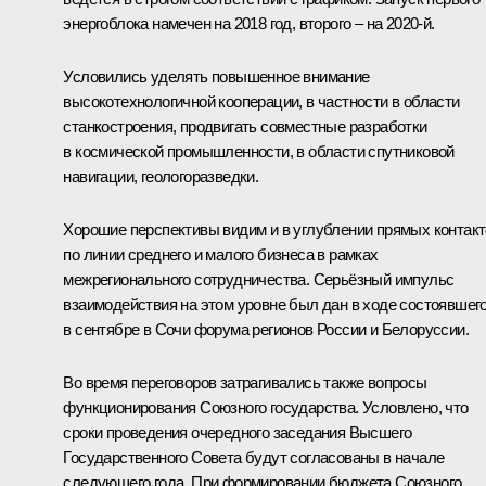
энергоблока намечен на 2018 год, второго – на 2020‑й.
Условились уделять повышенное внимание
высокотехнологичной кооперации, в частности в области
станкостроения, продвигать совместные разработки
в космической промышленности, в области спутниковой
навигации, геологоразведки.
Хорошие перспективы видим и в углублении прямых контак
по линии среднего и малого бизнеса в рамках
межрегионального сотрудничества. Серьёзный импульс
взаимодействия на этом уровне был дан в ходе состоявшег
в сентябре в Сочи форума регионов России и Белоруссии.
Во время переговоров затрагивались также вопросы
функционирования Союзного государства. Условлено, что
сроки проведения очередного заседания Высшего
Государственного Совета будут согласованы в начале
следующего года. При формировании бюджета Союзного