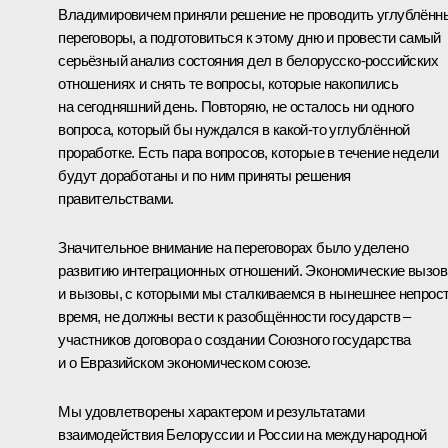
Владимировичем приняли решение не проводить углублённ
переговоры, а подготовиться к этому дню и провести самый
серьёзный анализ состояния дел в белорусско-российских
отношениях и снять те вопросы, которые накопились
на сегодняшний день. Повторяю, не осталось ни одного
вопроса, который бы нуждался в какой‑то углублённой
проработке. Есть пара вопросов, которые в течение недели
будут доработаны и по ним приняты решения
правительствами.
Значительное внимание на переговорах было уделено
развитию интеграционных отношений. Экономические вызо
и вызовы, с которыми мы сталкиваемся в нынешнее непрос
время, не должны вести к разобщённости государств –
участников договора о создании Союзного государства
и о Евразийском экономическом союзе.
Мы удовлетворены характером и результатами
взаимодействия Белоруссии и России на международной