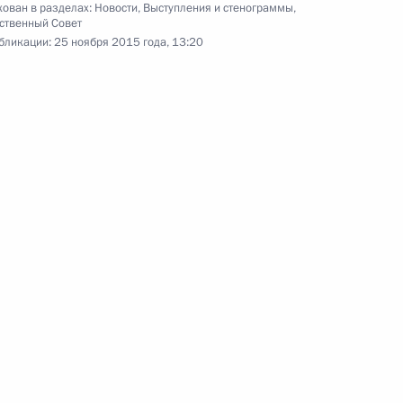
ован в разделах:
Новости
,
Выступления и стенограммы
,
ственный Совет
бликации:
25 ноября 2015 года, 13:20
ь энергомоста в Крым
6
5м
Самарской области Николаем
3