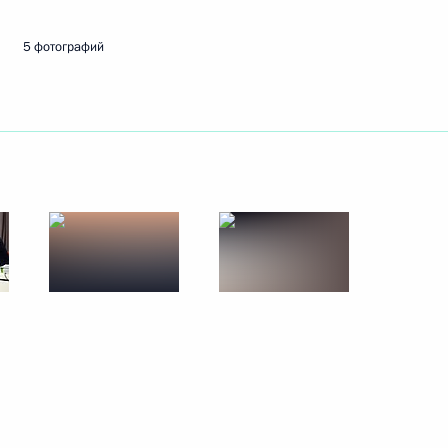
5 фотографий
ть следующие материалы
о края Виктором Басаргиным
3
овский институт» Михаилом
5