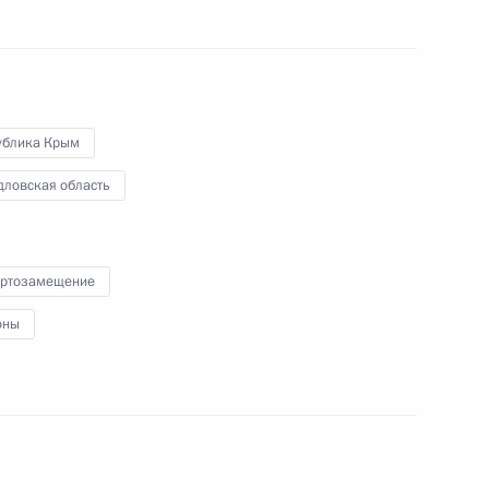
Ростех» Сергеем Чемезовым
4
ублика Крым
дловская область
 военнослужащим Вооружённых
2
3м
ртозамещение
оны
му Собранию
:
12