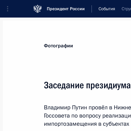
Президент России
События
Стру
Президент
Администрация
Государст
Новости
Стенограммы
Поездки
Те
Фотографии
Рубрикация материалов
Все материалы
Заседание президиума
Послания Федеральному Собранию
Заявления по важнейшим вопросам
Владимир Путин провёл в Нижне
Совещания, заседания, рабочие встречи
Госсовета по вопросу реализаци
Речи и обращения
импортозамещения в субъектах