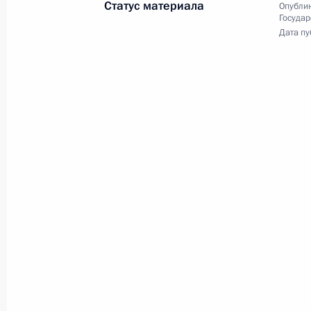
Статус материала
Опублик
Государ
Дата пу
2 декабря 2015 года, среда
Президент запустил первую очеред
2 декабря 2015 года, 23:20
Симферополь
1 декабря 2015 года, вторник
Рабочая встреча с губернатором 
Меркушкиным
1 декабря 2015 года, 13:10
Москва, Кремль
30 ноября 2015 года, понедельник