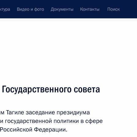
ктура
Видео и фото
Документы
Контакты
Поиск
венный Совет
Совет Безопасности
Комиссии и советы
леграммы
Сведения о Президенте
декабрь, 2015
Встречи с представителями сообществ
 Государственного совета
Пресс-конференции
Интервью
м Тагиле заседание президиума
Статьи
и государственной политики в сфере
 Российской Федерации.