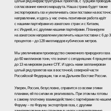
целый ряд инфраструктурных проектов, с Турцией проводи
согласование южного маршрута. Наша страна будет также
экспортировать газ и увеличивать свои поставки на восточн
направлении, и здесь у нас очень позитивная работа идёт
с нашими партнёрами из азиатских стран: и с Китаем,
и с Индией, и с другими нашими партнёрами. Планируем
на азиатском направлении увеличить наши поставки с 6 до 3
процентов – до 128 миллиардов кубических метров.
Мы увеличиваем производство сжиженного природного газа
до 60 миллионов тонн, что значит с сегодняшних 4 проценто
до 13 на мировом рынке СПГ. И здесь нами запланирован
целый ряд проектов как в восточной, северной части
Российской Федерации, так и на Дальнем Востоке России.
Уверен, Россия, безусловно, справится со всеми этими
планами, ей по силам их реализовать. При этом мы готовы
к самому плотному взаимодействию с партнёрами по нашем
Форуму – по Форуму экспортёров газа, с другими
заинтересованными странами в целях удовлетворения