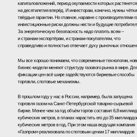
капиталовложений, период окупаемости которых растянется
на десятилетия вперёд. И инвесторам, конечно, нужны чётки
твёрдые гарантии. Но главное, наравне с производителями г
инвестиционные риски должны нести и будущие потребител
За энергетическую безопасность надо платить всем –
и странам-экспортёрам, и странам-покупателям, что
справедливо и полностью отвечает духу рыночных отношен
Мы все хорошо понимаем, что современные технологии, но
бизнес-модели меняют структуру газового рынка в мире. Дл
фиксации цен всё шире задействуются биржевые способы
торговли, спотовые механизмы.
В прошлом году у нас в России, например, была запущена
торговля газом на Санкт-Петербургской товарно-сырьевой
бирже. Менее чем за год объём торгов составил 6
,
8 миллиа
кубических метров, в планах нарастить его до 35 миллиардо
кубических метров в год. При этом наша ведущая компания
«Газпром» реализовала по спотовым ценам 17 миллиардов