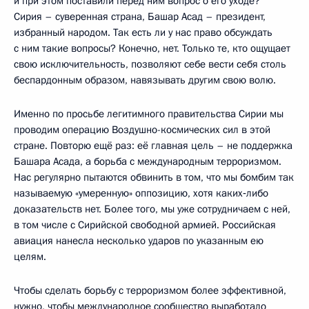
и при этом поставили перед ним вопрос о его уходе?
Сирия – суверенная страна, Башар Асад – президент,
избранный народом. Так есть ли у нас право обсуждать
с ним такие вопросы? Конечно, нет. Только те, кто ощущает
свою исключительность, позволяют себе вести себя столь
беспардонным образом, навязывать другим свою волю.
Именно по просьбе легитимного правительства Сирии мы
проводим операцию Воздушно-космических сил в этой
стране. Повторю ещё раз: её главная цель – не поддержка
Башара Асада, а борьба с международным терроризмом.
Нас регулярно пытаются обвинить в том, что мы бомбим так
называемую «умеренную» оппозицию, хотя каких‑либо
доказательств нет. Более того, мы уже сотрудничаем с ней,
в том числе с Сирийской свободной армией. Российская
авиация нанесла несколько ударов по указанным ею
целям.
Чтобы сделать борьбу с терроризмом более эффективной,
нужно, чтобы международное сообщество выработало