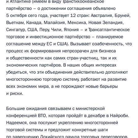
и Атлантике (имеем в виду Транстихоокеанское
партнёрство – о достижении соглашения объявлено
5 октября сего года, участвует 12 стран: Австралия, Бруней,
Вьетнам, Канада, Малайзия, Мексика, Новая Зеландия,
Сингапур, США, Перу, Чили, Япония – и Трансатлантическое
торговое и инвестиционное партнёрство – планируемое
соглашение между ЕС и США). Вызывает озабоченность, что
процесс их формирования непрозрачен для бизнеса
и общественности как самих стран-участниц, так и их
экономических партнёров. В наших общих интересах
убедиться, что эти объединения действительно дополняют
многостороннюю торговую систему, работают на развитие
всех экономик мира, а не порождают новые барьеры
и риски.
Большие ожидания связываем с министерской
конференцией ВТО, которая пройдёт в декабре в Найроби.
Надеемся, она послужит укреплению многосторонней
торговой системы и предложит конкретные шаги
по завершению Дохийского раунда торговых переговоров.