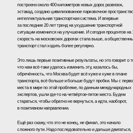
построено около 400 километров новых дорог, развязок,
эстакад, создано цивилизованное парковочное пространство
интеллектуальная транспортная система. И впервые
за последние 20 лет тренд на ухудшение транспортной
ситуации изменился на улучшение. И сегодня процентов на 
скорость на московских дорогах стала выше, а общественн
транспорт стал ходить более регулярно.
Это лишь первые позитивные результаты, но это говорит о т
что нам всё‑таки удалось изменить эту, казалось бы,
обречённость, что Москва будет всё хуже и хуже в плане
транспорта, всё больше и больше будут пробки. Мы с перво
места в мире по этой проблеме, по данным международных
экспертов, ушли где‑то на четвёртое-пятое место. Будем
стараться, чтобы обратно не вернуться, а идти, наоборот,
в позитивном направлении.
Ещё раз скажу, что это не конец, не финал, это начало
сложного пути. Надо последовательно и дальше двигаться,