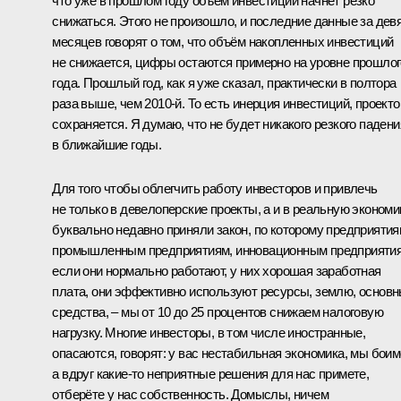
что уже в прошлом году объём инвестиций начнёт резко
снижаться. Этого не произошло, и последние данные за дев
месяцев говорят о том, что объём накопленных инвестиций
не снижается, цифры остаются примерно на уровне прошлог
года. Прошлый год, как я уже сказал, практически в полтора
раза выше, чем 2010-й. То есть инерция инвестиций, проекто
сохраняется. Я думаю, что не будет никакого резкого падени
в ближайшие годы.
Для того чтобы облегчить работу инвесторов и привлечь
не только в девелоперские проекты, а и в реальную экономик
буквально недавно приняли закон, по которому предприятия
промышленным предприятиям, инновационным предприяти
если они нормально работают, у них хорошая заработная
плата, они эффективно используют ресурсы, землю, основ
средства, – мы от 10 до 25 процентов снижаем налоговую
нагрузку. Многие инвесторы, в том числе иностранные,
опасаются, говорят: у вас нестабильная экономика, мы боим
а вдруг какие‑то неприятные решения для нас примете,
отберёте у нас собственность. Домыслы, ничем