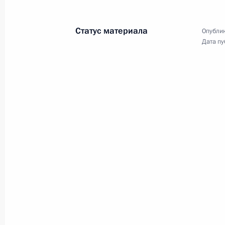
Статус материала
Опублик
Дата пу
Встреча с победителя
6 октября 2015 года
Сочи
10 фото