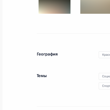
Первый форум Всемирной
ассоциации олимпийцев
География
Крас
21 октября 2015 года
9 фото
Темы
Соци
Спор