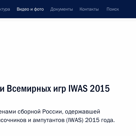
ктура
Видео и фото
Документы
Контакты
Поиск
си
встречи
Церемонии
октябрь, 2015
ть следующие материалы
ми Всемирных игр IWAS 2015
т в Казахстан. Саммиты СНГ
ленами сборной России, одержавшей
сочников и ампутантов (IWAS) 2015 года.
овое
35 фото