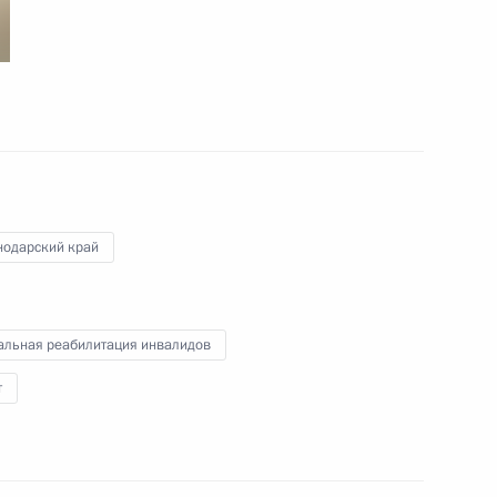
Инвестиционный форум
«Россия зовёт!»
нодарский край
13 октября 2015 года
7 фото
альная реабилитация инвалидов
т