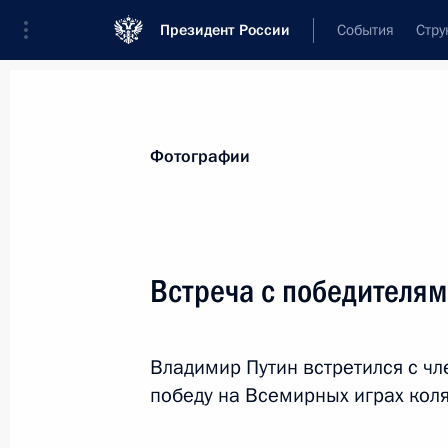
Президент России
События
Стру
Видеозаписи
Фотографии
Аудиозапи
Все материалы
Поездки
Совещания, 
Фотографии
Показа
Встреча с победителя
Государственный визи
Владимир Путин встретился с ч
и ВЕЭС
победу на Всемирных играх коля
14 − 16 октября 2015 года
Астана, Бор