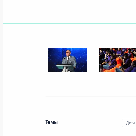
Показа
Первый Восточный экономический
4 сентября 2015 года, 05:10
Владивосток
3 сентября 2015 года, четверг
Российско-китайские переговоры
3 сентября 2015 года, 13:20
Пекин
Темы
Дети
Встреча с Президентом Венесуэлы