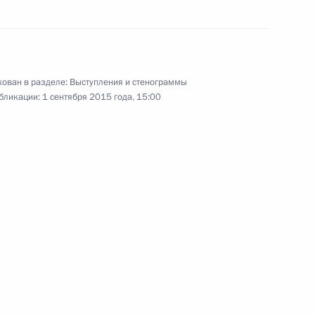
мали Сайнясоном
ован в разделе:
Выступления и стенограммы
4
бликации:
1 сентября 2015 года, 15:00
лошем Земаном
4
а Нурсултаном Назарбаевым
3