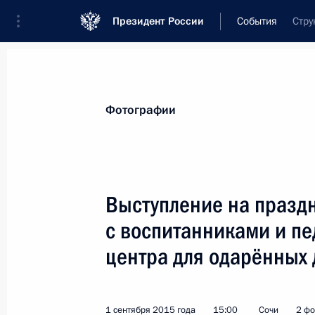
Президент России
События
Стру
Президент
Администрация
Государст
Новости
Стенограммы
Поездки
Те
Фотографии
Рубрикация материалов
Все материалы
Выступление на празд
Послания Федеральному Собранию
с воспитанниками и пе
Заявления по важнейшим вопросам
центра для одарённых 
Совещания, заседания, рабочие встречи
Речи и обращения
1 сентября 2015 года
15:00
Сочи
2 фо