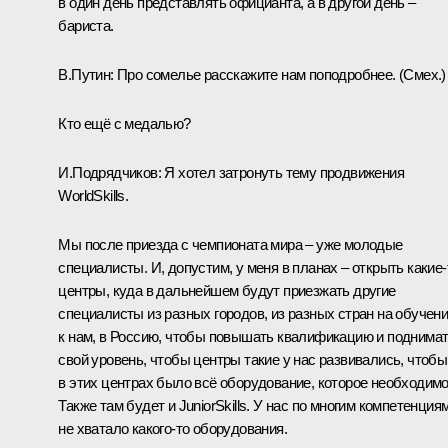
в один день представлять официанта, а в другой день –
бариста.
В.Путин:
Про сомелье расскажите нам поподробнее.
(Смех.)
Кто ещё с медалью?
И.Подрядчиков:
Я хотел затронуть тему продвижения
WorldSkills.
Мы после приезда с чемпионата мира – уже молодые
специалисты. И, допустим, у меня в планах – открыть какие‑
центры, куда в дальнейшем будут приезжать другие
специалисты из разных городов, из разных стран на обучен
к нам, в Россию, чтобы повышать квалификацию и поднима
свой уровень, чтобы центры такие у нас развивались, чтобы
в этих центрах было всё оборудование, которое необходимо
Также там будет и JuniorSkills. У нас по многим компетенция
не хватало какого‑то оборудования.