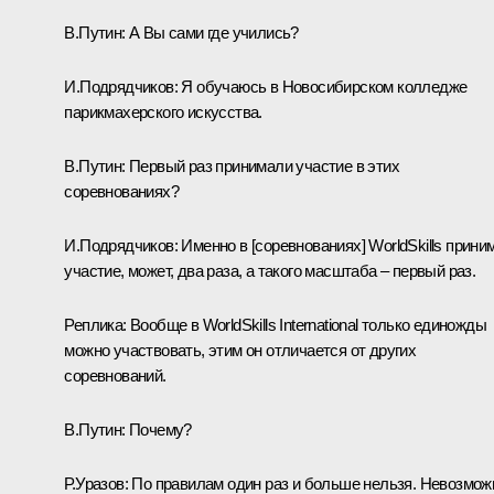
В.Путин:
А Вы сами где учились?
И.Подрядчиков:
Я обучаюсь в Новосибирском колледже
парикмахерского искусства.
В.Путин:
Первый раз принимали участие в этих
соревнованиях?
И.Подрядчиков:
Именно в [соревнованиях] WorldSkills прини
участие, может, два раза, а такого масштаба – первый раз.
Реплика:
Вообще в WorldSkills International только единожды
можно участвовать, этим он отличается от других
соревнований.
В.Путин:
Почему?
Р.Уразов:
По правилам один раз и больше нельзя. Невозмож