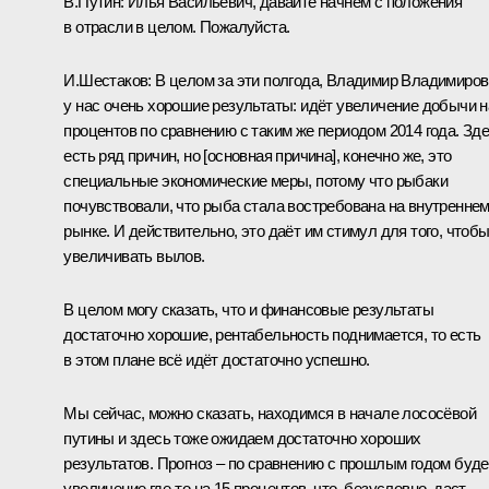
В.Путин:
Илья Васильевич, давайте начнём с положения
в отрасли в целом. Пожалуйста.
И.Шестаков:
В целом за эти полгода, Владимир Владимиров
у нас очень хорошие результаты: идёт увеличение добычи н
процентов по сравнению с таким же периодом 2014 года. Зд
есть ряд причин, но [основная причина], конечно же, это
специальные экономические меры, потому что рыбаки
почувствовали, что рыба стала востребована на внутренне
рынке. И действительно, это даёт им стимул для того, чтоб
увеличивать вылов.
В целом могу сказать, что и финансовые результаты
достаточно хорошие, рентабельность поднимается, то есть
в этом плане всё идёт достаточно успешно.
Мы сейчас, можно сказать, находимся в начале лососёвой
путины и здесь тоже ожидаем достаточно хороших
результатов. Прогноз – по сравнению с прошлым годом буде
увеличение где‑то на 15 процентов, что, безусловно, даст