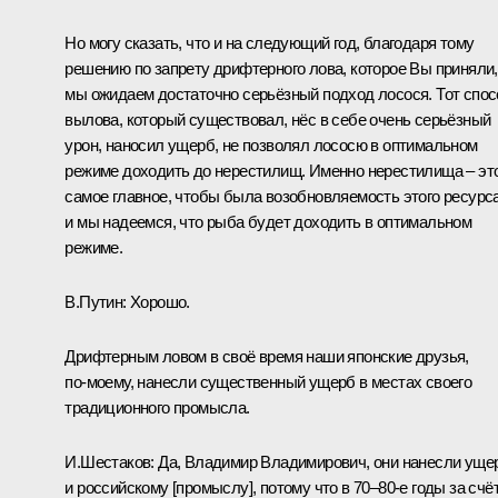
Но могу сказать, что и на следующий год, благодаря тому
решению по запрету дрифтерного лова, которое Вы приняли,
мы ожидаем достаточно серьёзный подход лосося. Тот спо
вылова, который существовал, нёс в себе очень серьёзный
урон, наносил ущерб, не позволял лососю в оптимальном
режиме доходить до нерестилищ. Именно нерестилища – эт
самое главное, чтобы была возобновляемость этого ресурса
и мы надеемся, что рыба будет доходить в оптимальном
режиме.
В.Путин:
Хорошо.
Дрифтерным ловом в своё время наши японские друзья,
по‑моему, нанесли существенный ущерб в местах своего
традиционного промысла.
И.Шестаков:
Да, Владимир Владимирович, они нанесли уще
и российскому [промыслу], потому что в 70–80-е годы за счё