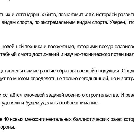
тных и легендарных битв, познакомиться с историей развит
 видам спорта, по экстремальным видам спорта. Уверен, чт
 новейшей техники и вооружения, которыми всегда славилас
табный смотр достижений и научно-технического потенциа
дставлены самые разные образцы военной продукции. Среди 
ут во многом определять не только сегодняшний, но и зав
остаётся ключевой задачей военного строительства. И ре
уделяли и будем уделять особое внимание.
лее 40 новых межконтинентальных баллистических ракет, ко
бороны.