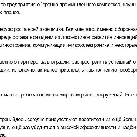
что предприятия оборонно-промышленного комплекса, научн
х планов.
сурс роста всей экономики. Больше того, именно оборонная
едь оставаться одним из локомотивов развития инноваций,
ашиностроение, коммуникации, микроэлектроника и некоторые
енного партнёрства в отрасли, распространять успешный о
ции, и, конечно, активнее привлекать к выполнению гособор
есьма востребованными на мировом рынке вооружений. Все п
ран. Здесь сегодня присутствуют посетители из ещё больше
узья, ещё раз убедиться в высокой эффективности и надёжн
ов.