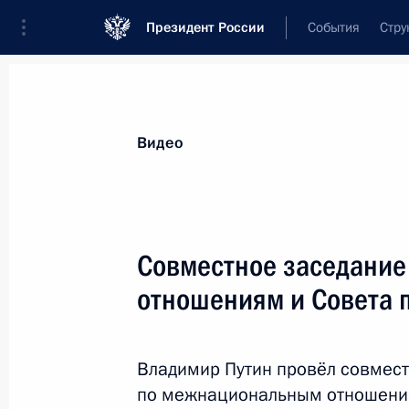
Президент России
События
Стру
Видеозаписи
Фотографии
Аудиозапи
Все материалы
Выступления
Совещан
Видео
Показа
Совместное заседание
отношениям и Совета п
Совещание с членами
Правительства
Владимир Путин провёл совмест
по межнациональным отношениям