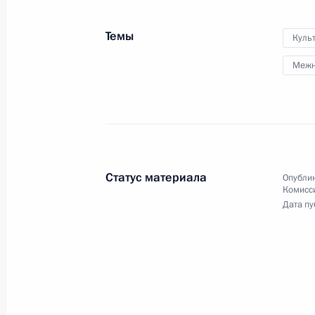
Заседание Комиссии по мониторин
экономического развития
Темы
Куль
7 мая 2015 года
Москва, Кремль
Межн
Статус материала
Опублик
Комисс
Дата пу