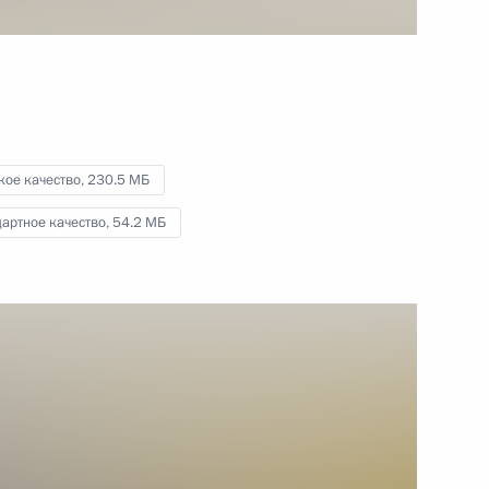
и представителями ВПК
12 мая 2015 года
Видео, 7 мин.
кое качество,
230.5 МБ
артное качество,
54.2 МБ
Встреча глав государств –