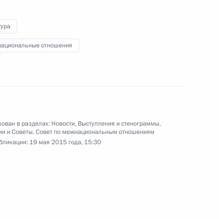
гу достижения целевых показателей социально-
тура
Видео, 49 мин.
ациональные отношения
ован в разделах:
Новости
,
Выступления и стенограммы
,
ии и Советы
,
Совет по межнациональным отношениям
бликации:
19 мая 2015 года, 15:30