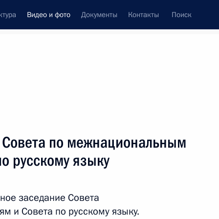
ктура
Видео и фото
Документы
Контакты
Поиск
си
ия, встречи
Встречи со СМИ
май, 2015
ть следующие материалы
 Совета по межнациональным
о русскому языку
Совместное заседание Совета
по межнациональным отношениям
ное заседание Совета
и Совета по русскому языку
 и Совета по русскому языку.