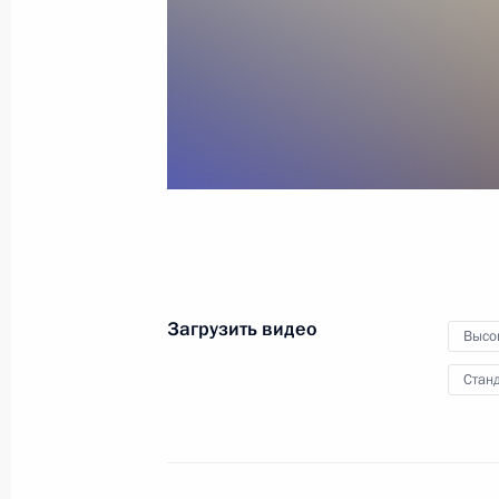
Евразийского
экономического совета
8 мая 2015 года
Видео, 6 мин.
Загрузить видео
Высо
Станд