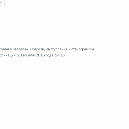
т
качёвым и Вениамином
2
ован в разделах:
Новости
,
Выступления и стенограммы
бликации:
20 апреля 2015 года, 14:15
ского хозяйства Николаем
1
твий ЧС на территории
4
7м