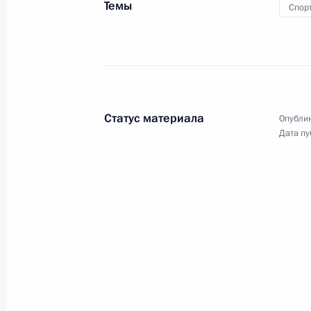
Темы
Спор
22 апреля 2015 года, среда
Рабочая встреча с Александром Т
Кондратьевым
22 апреля 2015 года, 10:50
Москва, Кремль
Статус материала
Опублик
Дата пу
Рабочая встреча с Министром сель
Фёдоровым
22 апреля 2015 года, 10:30
Москва, Кремль
21 апреля 2015 года, вторник
Совещание по ликвидации последс