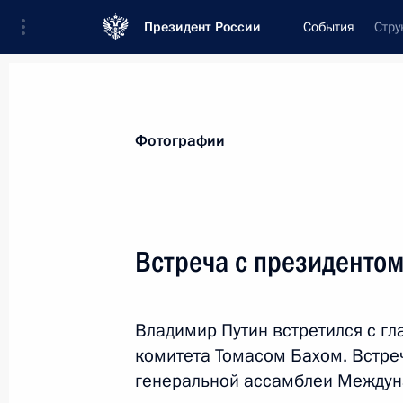
Президент России
События
Стру
Президент
Администрация
Государст
Новости
Стенограммы
Поездки
Те
Фотографии
Рубрикация материалов
Все материалы
Встреча с президенто
Послания Федеральному Собранию
Заявления по важнейшим вопросам
Владимир Путин встретился с г
Совещания, заседания, рабочие встречи
комитета Томасом Бахом. Встреч
Речи и обращения
генеральной ассамблеи Междун