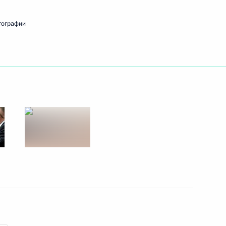
тографии
ть следующие материалы
оссийско-аргентинских
3
7м
Кристиной Фернандес де
20