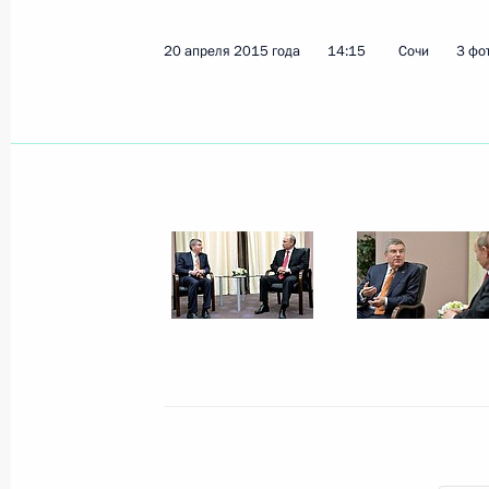
20 апреля 2015 года
14:15
Сочи
3 фо
Показа
23 апреля 2015 года, четверг
Заявления для прессы по итогам р
переговоров
23 апреля 2015 года, 16:15
Москва, Кремль
Встреча с Президентом Аргентины 
Киршнер
23 апреля 2015 года, 16:10
Москва, Кремль