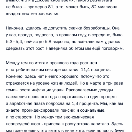
думаю, что и в досоветское время, такого результата
не было – примерно 81, а то, может быть, 82 миллиона
квадратных метров жилья.
Наконец, удалось не допустить скачка безработицы. Она
у нас, правда, подросла, в прошлом году, в середине, была
5,3–5,4, сейчас до 5,8 выросла, но всё‑таки нам удалось
сдержать этот рост. Наверняка об этом мы ещё поговорим.
Между тем по итогам прошлого года рост цен
в потребительском секторе составил 11,4 процента.
Конечно, здесь нет ничего хорошего, потому что это
отражается на уровне жизни людей. Но в марте в три раза
темпы роста инфляции упали. Располагаемые доходы
населения прошлого года сократились на один процент,
а заработная плата подросла на 1,3 процента. Мы, как вы
знаете, проиндексировали пенсии: и социальные,
и по старости. Но между тем экономическая
неопределённость привела к росту оттока капитала. Здесь
мы тоже должны это иметь в виду, хотя, если вопросы будут