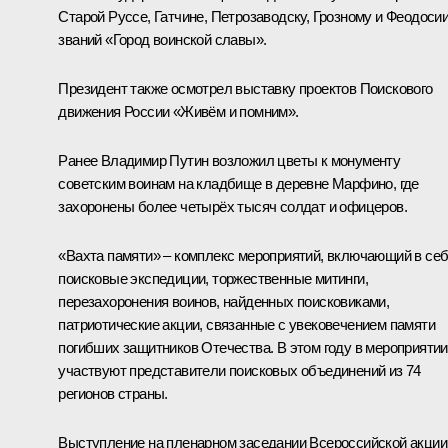
Старой Руссе, Гатчине, Петрозаводску, Грозному и Феодоси
званий «Город воинской славы».
Президент также осмотрел выставку проектов Поискового
движения России «Живём и помним».
Ранее Владимир Путин возложил цветы к монументу
советским воинам на кладбище в деревне Марфино, где
захоронены более четырёх тысяч солдат и офицеров.
«Вахта памяти» – комплекс мероприятий, включающий в се
поисковые экспедиции, торжественные митинги,
перезахоронения воинов, найденных поисковиками,
патриотические акции, связанные с увековечением памяти
погибших защитников Отечества. В этом году в мероприятии
участвуют представители поисковых объединений из 74
регионов страны.
Выступление на пленарном заседании Всероссийской акции