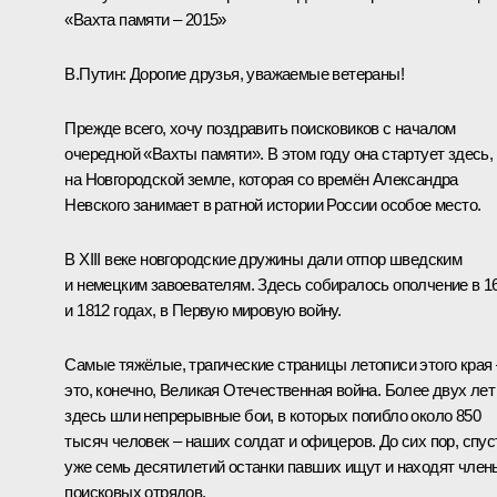
«Вахта памяти – 2015»
В.Путин:
Дорогие друзья, уважаемые ветераны!
Прежде всего, хочу поздравить поисковиков с началом
очередной «Вахты памяти». В этом году она стартует здесь,
на Новгородской земле, которая со времён Александра
Невского занимает в ратной истории России особое место.
В XIII веке новгородские дружины дали отпор шведским
и немецким завоевателям. Здесь собиралось ополчение в 1
и 1812 годах, в Первую мировую войну.
Самые тяжёлые, трагические страницы летописи этого края 
это, конечно, Великая Отечественная война. Более двух лет
здесь шли непрерывные бои, в которых погибло около 850
тысяч человек – наших солдат и офицеров. До сих пор, спус
уже семь десятилетий останки павших ищут и находят член
поисковых отрядов.