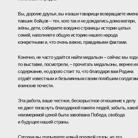
Вы, дорогие друзья, вы и ваши товарищи возвращаете имен
павших бойцов – тех, кого так и не дождались дома матери,
жёны, дети, собираете воедино страницы истории целых
семей, наполняете общую историю нашего народа
конкретными и, что очень важно, правдивыми фактами.
Конечно, не часто удаётся найти медальон – сейчас мы ход
по выставке, посмотрели, – прочитать медальоны, вернее и
содержание, но дорого стоит то, что благодаря вам Родина
отдаёт известным и безымянным своим погибшим солдатам
воинские почести.
Эта работа, ваше честное, бескорыстное отношение к делу
не дают погаснуть благодарной памяти людей, забыть, како
неизмеримой ценой была завоёвана Победа, свобода
и будущее нашей страны.
Сегодня вы открываете новый полевой сезон, но это