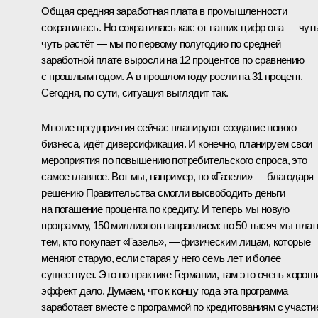
Общая средняя заработная плата в промышленности
сократилась. Но сократилась как: от наших цифр она — чуть
чуть растёт — мы по первому полугодию по средней
заработной плате выросли на 12 процентов по сравнению
с прошлым годом. А в прошлом году росли на 31 процент.
Сегодня, по сути, ситуация выглядит так.
Многие предприятия сейчас планируют создание нового
бизнеса, идёт диверсификация. И конечно, планируем свои
мероприятия по повышению потребительского спроса, это
самое главное. Вот мы, например, по «Газели» — благодаря
решению Правительства смогли высвободить деньги
на погашение процента по кредиту. И теперь мы новую
программу, 150 миллионов направляем: по 50 тысяч мы пла
тем, кто покупает «Газель», — физическим лицам, которые
меняют старую, если старая у него семь лет и более
существует. Это по практике Германии, там это очень хорош
эффект дало. Думаем, что к концу года эта программа
заработает вместе с программой по кредитованиям с участи