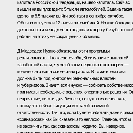
капитала Российской Федерации, нашего капитала. Сейчас
вышли на выпуск где‑то 5 тысяч автомобилей. Задача така
где‑то на 8,5 тысячи выйти всё‑таки в сентябре-октябре.
Обычно выпускали 12 тысяч автомобилей. Но уже благодар
деятельности менеджмента подошли к порогу безубыточно
работы на этих уже сокращённых объёмах.
Д.Медведев: Нужно обязательно эти программы
реализовывать. Что касается общей ситуации с выплатой
заработной платы, я уже об этом неоднократно говорил —
конечно, это наша совместная работа. В то же время она
должна быть под контролем региональных властей
и губернатора. Значит, если нужно — собирать собственнико
принимать необходимые решения, оперативные решения. О
неприятные, кстати, для бизнеса, но нужно их исполнять,
потому что сейчас ситуация вот такой взаимной
ответственности. Так что, если будете работать даже в реж
«совнархоза», как Вы сказали, это неплохо. Главное, чтобы
не закончить так, как совнархозы когда‑то, Вы, наверное,
помните, завершили свою деятельность в середине