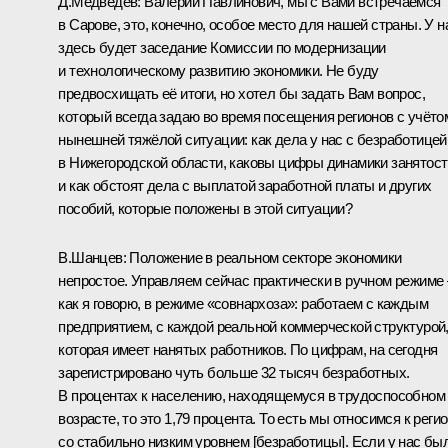
Д.Медведев: Валерий Павлинович, мы с Вами встречаемся
в Сарове, это, конечно, особое место для нашей страны. У н
здесь будет заседание Комиссии по модернизации
и технологическому развитию экономики. Не буду
предвосхищать её итоги, но хотел бы задать Вам вопрос,
который всегда задаю во время посещения регионов с учёто
нынешней тяжёлой ситуации: как дела у нас с безработицей
в Нижегородской области, каковы цифры динамики занятост
и как обстоят дела с выплатой заработной платы и других
пособий, которые положены в этой ситуации?
В.Шанцев: Положение в реальном секторе экономики
непростое. Управляем сейчас практически в ручном режиме
как я говорю, в режиме «совнархоза»: работаем с каждым
предприятием, с каждой реальной коммерческой структурой
которая имеет нанятых работников. По цифрам, на сегодня
зарегистрировано чуть больше 32 тысяч безработных.
В процентах к населению, находящемуся в трудоспособном
возрасте, то это 1,79 процента. То есть мы относимся к реги
со стабильно низким уровнем [безработицы]. Если у нас бы